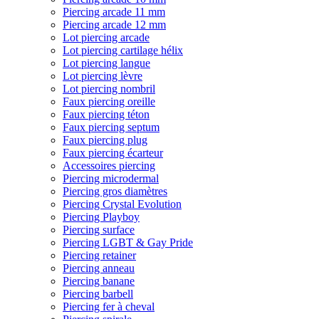
Piercing arcade 11 mm
Piercing arcade 12 mm
Lot piercing arcade
Lot piercing cartilage hélix
Lot piercing langue
Lot piercing lèvre
Lot piercing nombril
Faux piercing oreille
Faux piercing téton
Faux piercing septum
Faux piercing plug
Faux piercing écarteur
Accessoires piercing
Piercing microdermal
Piercing gros diamètres
Piercing Crystal Evolution
Piercing Playboy
Piercing surface
Piercing LGBT & Gay Pride
Piercing retainer
Piercing anneau
Piercing banane
Piercing barbell
Piercing fer à cheval