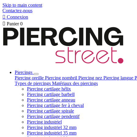
Skip to main content
Contactez-nous

Connexion

Panier
0
Piercings
Piercing oreille
Piercing nombril
Piercing nez
Piercing langue
P
Types de piercings
Matériaux des piercings
Piercing cartilage hélix
Piercing cartilage barbell
Piercing cartilage anneau
Piercing cartilage fer à cheval
Piercing cartilage spirale
Piercing cartilage pendentif
Piercing industriel
Piercing industriel 32 mm
Piercing industriel 35 mm