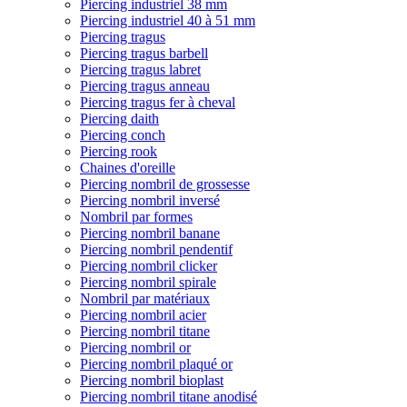
Piercing industriel 38 mm
Piercing industriel 40 à 51 mm
Piercing tragus
Piercing tragus barbell
Piercing tragus labret
Piercing tragus anneau
Piercing tragus fer à cheval
Piercing daith
Piercing conch
Piercing rook
Chaines d'oreille
Piercing nombril de grossesse
Piercing nombril inversé
Nombril par formes
Piercing nombril banane
Piercing nombril pendentif
Piercing nombril clicker
Piercing nombril spirale
Nombril par matériaux
Piercing nombril acier
Piercing nombril titane
Piercing nombril or
Piercing nombril plaqué or
Piercing nombril bioplast
Piercing nombril titane anodisé