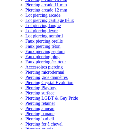
Piercing arcade 11 mm
Piercing arcade 12 mm
Lot piercing arcade
Lot piercing cartilage hélix
Lot piercing langue
Lot piercing lèvre
Lot piercing nombril
Faux piercing oreille
Faux piercing téton
Faux piercing septum
Faux piercing plug
Faux piercing écarteur
Accessoires piercing
Piercing microdermal
Piercing gros diamètres
Piercing Crystal Evolution
Piercing Playboy
Piercing surface
Piercing LGBT & Gay Pride
Piercing retainer
Piercing anneau
Piercing banane
Piercing barbell
Piercing fer à cheval