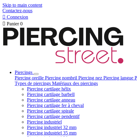
Skip to main content
Contactez-nous

Connexion

Panier
0
Piercings
Piercing oreille
Piercing nombril
Piercing nez
Piercing langue
P
Types de piercings
Matériaux des piercings
Piercing cartilage hélix
Piercing cartilage barbell
Piercing cartilage anneau
Piercing cartilage fer à cheval
Piercing cartilage spirale
Piercing cartilage pendentif
Piercing industriel
Piercing industriel 32 mm
Piercing industriel 35 mm