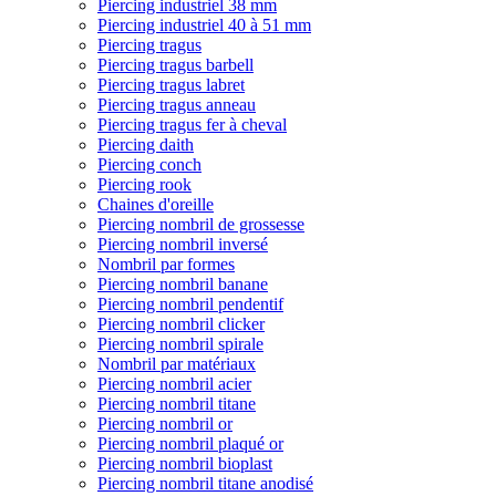
Piercing industriel 38 mm
Piercing industriel 40 à 51 mm
Piercing tragus
Piercing tragus barbell
Piercing tragus labret
Piercing tragus anneau
Piercing tragus fer à cheval
Piercing daith
Piercing conch
Piercing rook
Chaines d'oreille
Piercing nombril de grossesse
Piercing nombril inversé
Nombril par formes
Piercing nombril banane
Piercing nombril pendentif
Piercing nombril clicker
Piercing nombril spirale
Nombril par matériaux
Piercing nombril acier
Piercing nombril titane
Piercing nombril or
Piercing nombril plaqué or
Piercing nombril bioplast
Piercing nombril titane anodisé