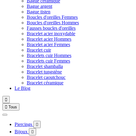
Bague céramique
Bague argent
Bague tisten
Boucles d'oreilles Femmes
Boucles d'oreilles Hommes
Fausses boucles d'oreilles
Bracelet acier inoxydable
Bracelet acier Hommes
Bracelet acier Femmes
Bracelet cuir
Bracelets cuir Hommes
Bracelets cuir Femmes
Bracelet shamballa
Bracelet tungstène
Bracelet caoutchouc
Bracelet céramique
Le Blog


Tous
Piercings

Bijoux
