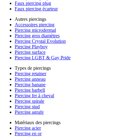
Faux piercing plug
Faux piercing écarteur
Autres piercings
Accessoires piercing
Piercing microdermal
Piercing gros diamètres
Piercing Crystal Evolution
Piercing Playboy
Piercing surface
Piercing LGBT & Gay Pride
Types de piercings
Piercing retainer
Piercing anneau
Piercing banane
Piercing barbell
Piercing fer à cheval
Piercing spirale
Piercing stud
Piercing agrafe
Matériaux des piercings
Piercing acier
Piercing en or