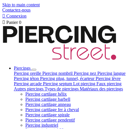
Skip to main content
Contactez-nous

Connexion

Panier
0
Piercings
Piercing oreille
Piercing nombril
Piercing nez
Piercing langue
Piercing téton
Piercing plug, tunnel, écarteur
Piercing lèvre
Piercing arcade
Piercing septum
Lot piercing
Faux piercing
Autres piercings
Types de piercings
Matériaux des piercings
Piercing cartilage hélix
Piercing cartilage barbell
Piercing cartilage anneau
Piercing cartilage fer à cheval
Piercing cartilage spirale
Piercing cartilage pendentif
Piercing industriel