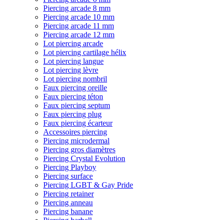
Piercing arcade 8 mm
Piercing arcade 10 mm
Piercing arcade 11 mm
Piercing arcade 12 mm
Lot piercing arcade
Lot piercing cartilage hélix
Lot piercing langue
Lot piercing lèvre
Lot piercing nombril
Faux piercing oreille
Faux piercing téton
Faux piercing septum
Faux piercing plug
Faux piercing écarteur
Accessoires piercing
Piercing microdermal
Piercing gros diamètres
Piercing Crystal Evolution
Piercing Playboy
Piercing surface
Piercing LGBT & Gay Pride
Piercing retainer
Piercing anneau
Piercing banane