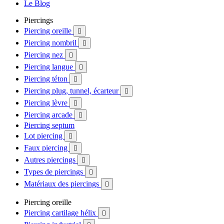
Le Blog
Piercings
Piercing oreille

Piercing nombril

Piercing nez

Piercing langue

Piercing téton

Piercing plug, tunnel, écarteur

Piercing lèvre

Piercing arcade

Piercing septum
Lot piercing

Faux piercing

Autres piercings

Types de piercings

Matériaux des piercings

Piercing oreille
Piercing cartilage hélix
