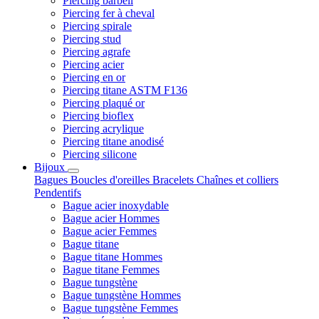
Piercing barbell
Piercing fer à cheval
Piercing spirale
Piercing stud
Piercing agrafe
Piercing acier
Piercing en or
Piercing titane ASTM F136
Piercing plaqué or
Piercing bioflex
Piercing acrylique
Piercing titane anodisé
Piercing silicone
Bijoux
Bagues
Boucles d'oreilles
Bracelets
Chaînes et colliers
Pendentifs
Bague acier inoxydable
Bague acier Hommes
Bague acier Femmes
Bague titane
Bague titane Hommes
Bague titane Femmes
Bague tungstène
Bague tungstène Hommes
Bague tungstène Femmes