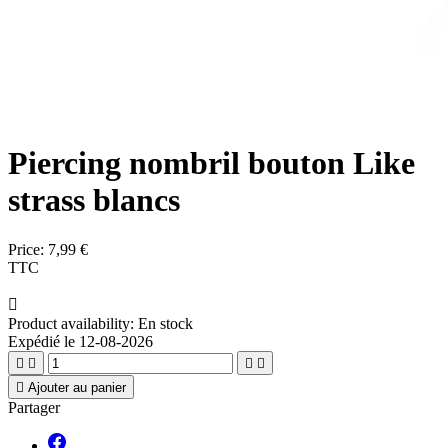
Piercing nombril bouton Like
strass blancs
Price:
7,99 €
TTC

Product availability:
En stock
Expédié le 12-08-2026





Ajouter au panier
Partager