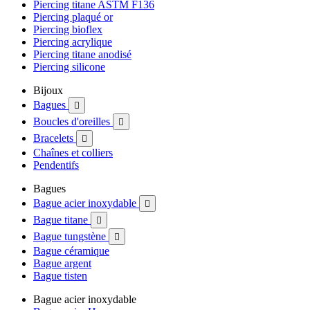
Piercing titane ASTM F136
Piercing plaqué or
Piercing bioflex
Piercing acrylique
Piercing titane anodisé
Piercing silicone
Bijoux
Bagues

Boucles d'oreilles

Bracelets

Chaînes et colliers
Pendentifs
Bagues
Bague acier inoxydable

Bague titane

Bague tungstène

Bague céramique
Bague argent
Bague tisten
Bague acier inoxydable