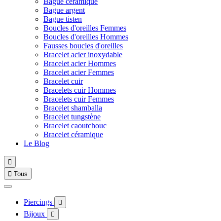
Bague céramique
Bague argent
Bague tisten
Boucles d'oreilles Femmes
Boucles d'oreilles Hommes
Fausses boucles d'oreilles
Bracelet acier inoxydable
Bracelet acier Hommes
Bracelet acier Femmes
Bracelet cuir
Bracelets cuir Hommes
Bracelets cuir Femmes
Bracelet shamballa
Bracelet tungstène
Bracelet caoutchouc
Bracelet céramique
Le Blog


Tous
Piercings

Bijoux
