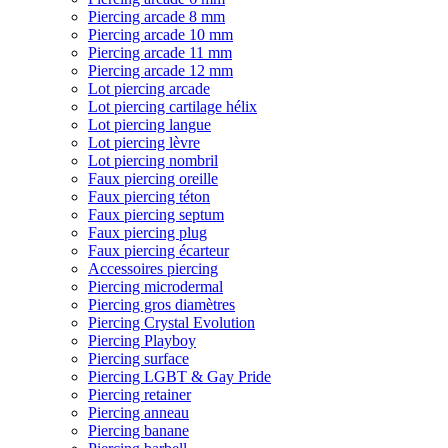
Piercing arcade 8 mm
Piercing arcade 10 mm
Piercing arcade 11 mm
Piercing arcade 12 mm
Lot piercing arcade
Lot piercing cartilage hélix
Lot piercing langue
Lot piercing lèvre
Lot piercing nombril
Faux piercing oreille
Faux piercing téton
Faux piercing septum
Faux piercing plug
Faux piercing écarteur
Accessoires piercing
Piercing microdermal
Piercing gros diamètres
Piercing Crystal Evolution
Piercing Playboy
Piercing surface
Piercing LGBT & Gay Pride
Piercing retainer
Piercing anneau
Piercing banane