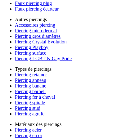
Faux piercing plug
Faux piercing écarteur
Autres piercings
Accessoires piercing
Piercing microdermal
Piercing gros diamètres
Piercing Crystal Evolution
Piercing Playboy
Piercing surface
Piercing LGBT & Gay Pride
Types de piercings
Piercing retainer
Piercing anneau
Piercing banane
Piercing barbell
Piercing fer à cheval
Piercing spirale
Piercing stud
Piercing agrafe
Matériaux des piercings
Piercing acier
Piercing en or