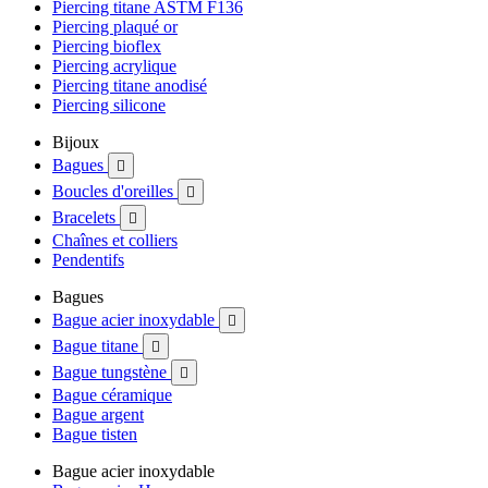
Piercing titane ASTM F136
Piercing plaqué or
Piercing bioflex
Piercing acrylique
Piercing titane anodisé
Piercing silicone
Bijoux
Bagues

Boucles d'oreilles

Bracelets

Chaînes et colliers
Pendentifs
Bagues
Bague acier inoxydable

Bague titane

Bague tungstène

Bague céramique
Bague argent
Bague tisten
Bague acier inoxydable