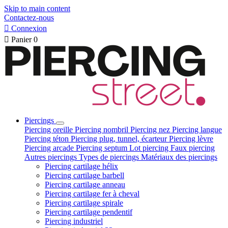
Skip to main content
Contactez-nous

Connexion

Panier
0
Piercings
Piercing oreille
Piercing nombril
Piercing nez
Piercing langue
Piercing téton
Piercing plug, tunnel, écarteur
Piercing lèvre
Piercing arcade
Piercing septum
Lot piercing
Faux piercing
Autres piercings
Types de piercings
Matériaux des piercings
Piercing cartilage hélix
Piercing cartilage barbell
Piercing cartilage anneau
Piercing cartilage fer à cheval
Piercing cartilage spirale
Piercing cartilage pendentif
Piercing industriel