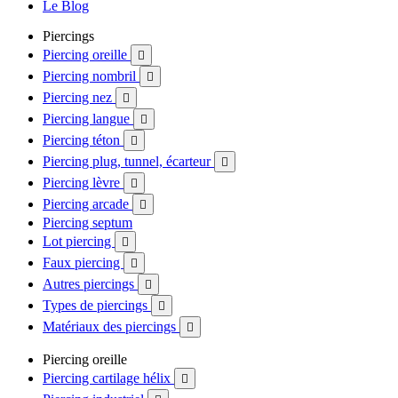
Le Blog
Piercings
Piercing oreille

Piercing nombril

Piercing nez

Piercing langue

Piercing téton

Piercing plug, tunnel, écarteur

Piercing lèvre

Piercing arcade

Piercing septum
Lot piercing

Faux piercing

Autres piercings

Types de piercings

Matériaux des piercings

Piercing oreille
Piercing cartilage hélix
