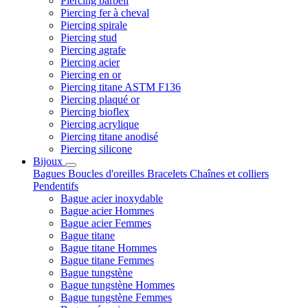
Piercing barbell
Piercing fer à cheval
Piercing spirale
Piercing stud
Piercing agrafe
Piercing acier
Piercing en or
Piercing titane ASTM F136
Piercing plaqué or
Piercing bioflex
Piercing acrylique
Piercing titane anodisé
Piercing silicone
Bijoux
Bagues
Boucles d'oreilles
Bracelets
Chaînes et colliers
Pendentifs
Bague acier inoxydable
Bague acier Hommes
Bague acier Femmes
Bague titane
Bague titane Hommes
Bague titane Femmes
Bague tungstène
Bague tungstène Hommes
Bague tungstène Femmes