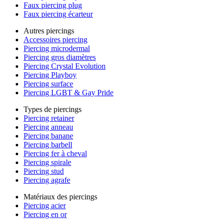
Faux piercing plug
Faux piercing écarteur
Autres piercings
Accessoires piercing
Piercing microdermal
Piercing gros diamètres
Piercing Crystal Evolution
Piercing Playboy
Piercing surface
Piercing LGBT & Gay Pride
Types de piercings
Piercing retainer
Piercing anneau
Piercing banane
Piercing barbell
Piercing fer à cheval
Piercing spirale
Piercing stud
Piercing agrafe
Matériaux des piercings
Piercing acier
Piercing en or