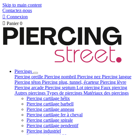
Skip to main content
Contactez-nous

Connexion

Panier
0
Piercings
Piercing oreille
Piercing nombril
Piercing nez
Piercing langue
Piercing téton
Piercing plug, tunnel, écarteur
Piercing lèvre
Piercing arcade
Piercing septum
Lot piercing
Faux piercing
Autres piercings
Types de piercings
Matériaux des piercings
Piercing cartilage hélix
Piercing cartilage barbell
Piercing cartilage anneau
Piercing cartilage fer à cheval
Piercing cartilage spirale
Piercing cartilage pendentif
Piercing industriel