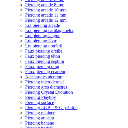
Piercing arcade 8 mm
Piercing arcade 10 mm
Piercing arcade 11 mm
Piercing arcade 12 mm
Lot piercing arcade
Lot piercing cartilage hélix
Lot piercing langue
Lot piercing lèvre
Lot piercing nombril
Faux piercing oreille
Faux piercing téton
Faux piercing septum
Faux piercing plug
Faux piercing écarteur
Accessoires piercing
Piercing microdermal
Piercing gros diamètres
Piercing Crystal Evolution
Piercing Playboy
Piercing surface
Piercing LGBT & Gay Pride
Piercing retainer
Piercing anneau
Piercing banane