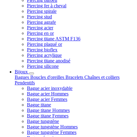
Piercing barbell
Piercing fer à cheval
Piercing spirale
Piercing stud
Piercing agrafe
Piercing acier
Piercing en or
Piercing titane ASTM F136
Piercing plaqué or
Piercing bioflex
Piercing acrylique
Piercing titane anodisé
Piercing silicone
Bijoux
Bagues
Boucles d'oreilles
Bracelets
Chaînes et colliers
Pendentifs
Bague acier inoxydable
Bague acier Hommes
Bague acier Femmes
Bague titane
Bague titane Hommes
Bague titane Femmes
Bague tungstène
Bague tungstène Hommes
Bague tungstène Femmes