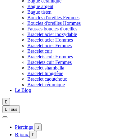
Bague céramique
Bague argent
Bague tisten
Boucles d'oreilles Femmes
Boucles d'oreilles Hommes
Fausses boucles d'oreilles
Bracelet acier inoxydable
Bracelet acier Hommes
Bracelet acier Femmes
Bracelet cuir
Bracelets cuir Hommes
Bracelets cuir Femmes
Bracelet shamballa
Bracelet tungstène
Bracelet caoutchouc
Bracelet céramique
Le Blog


Tous
Piercings

Bijoux
