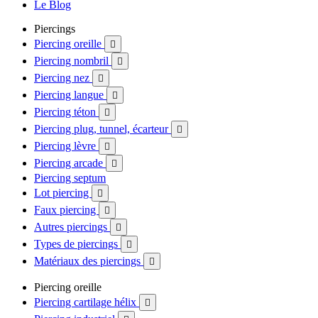
Le Blog
Piercings
Piercing oreille

Piercing nombril

Piercing nez

Piercing langue

Piercing téton

Piercing plug, tunnel, écarteur

Piercing lèvre

Piercing arcade

Piercing septum
Lot piercing

Faux piercing

Autres piercings

Types de piercings

Matériaux des piercings

Piercing oreille
Piercing cartilage hélix
