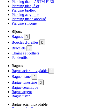
Piercing titane ASTM F136
Piercing plaqué or
Piercing bioflex
Piercing acrylique
Piercing titane anodisé
Piercing silicone
Bijoux
Bagues

Boucles d'oreilles

Bracelets

Chaînes et colliers
Pendentifs
Bagues
Bague acier inoxydable

Bague titane

Bague tungstène

Bague céramique
Bague argent
Bague tisten
Bague acier inoxydable