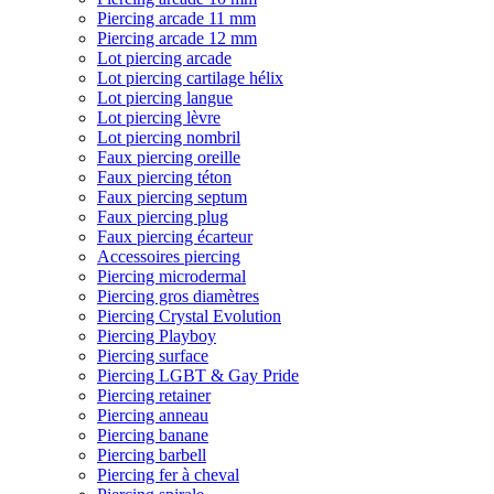
Piercing arcade 11 mm
Piercing arcade 12 mm
Lot piercing arcade
Lot piercing cartilage hélix
Lot piercing langue
Lot piercing lèvre
Lot piercing nombril
Faux piercing oreille
Faux piercing téton
Faux piercing septum
Faux piercing plug
Faux piercing écarteur
Accessoires piercing
Piercing microdermal
Piercing gros diamètres
Piercing Crystal Evolution
Piercing Playboy
Piercing surface
Piercing LGBT & Gay Pride
Piercing retainer
Piercing anneau
Piercing banane
Piercing barbell
Piercing fer à cheval