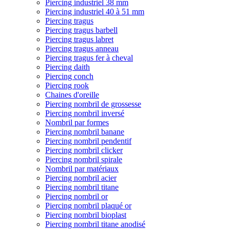
Piercing industriel 38 mm
Piercing industriel 40 à 51 mm
Piercing tragus
Piercing tragus barbell
Piercing tragus labret
Piercing tragus anneau
Piercing tragus fer à cheval
Piercing daith
Piercing conch
Piercing rook
Chaines d'oreille
Piercing nombril de grossesse
Piercing nombril inversé
Nombril par formes
Piercing nombril banane
Piercing nombril pendentif
Piercing nombril clicker
Piercing nombril spirale
Nombril par matériaux
Piercing nombril acier
Piercing nombril titane
Piercing nombril or
Piercing nombril plaqué or
Piercing nombril bioplast
Piercing nombril titane anodisé