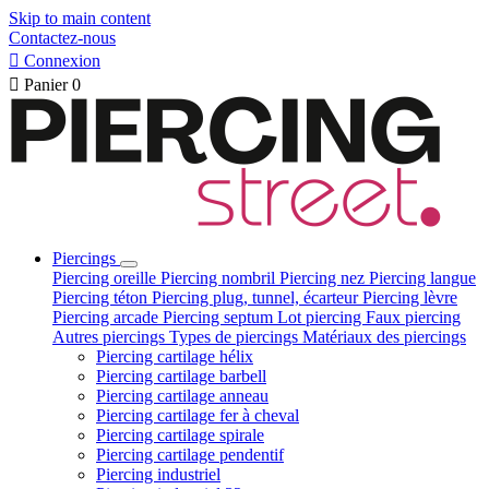
Skip to main content
Contactez-nous

Connexion

Panier
0
Piercings
Piercing oreille
Piercing nombril
Piercing nez
Piercing langue
Piercing téton
Piercing plug, tunnel, écarteur
Piercing lèvre
Piercing arcade
Piercing septum
Lot piercing
Faux piercing
Autres piercings
Types de piercings
Matériaux des piercings
Piercing cartilage hélix
Piercing cartilage barbell
Piercing cartilage anneau
Piercing cartilage fer à cheval
Piercing cartilage spirale
Piercing cartilage pendentif
Piercing industriel