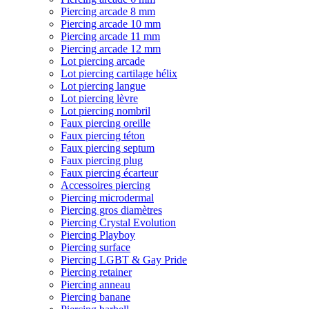
Piercing arcade 8 mm
Piercing arcade 10 mm
Piercing arcade 11 mm
Piercing arcade 12 mm
Lot piercing arcade
Lot piercing cartilage hélix
Lot piercing langue
Lot piercing lèvre
Lot piercing nombril
Faux piercing oreille
Faux piercing téton
Faux piercing septum
Faux piercing plug
Faux piercing écarteur
Accessoires piercing
Piercing microdermal
Piercing gros diamètres
Piercing Crystal Evolution
Piercing Playboy
Piercing surface
Piercing LGBT & Gay Pride
Piercing retainer
Piercing anneau
Piercing banane