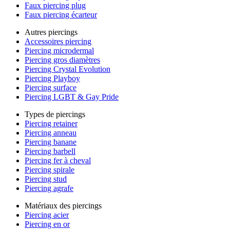
Faux piercing plug
Faux piercing écarteur
Autres piercings
Accessoires piercing
Piercing microdermal
Piercing gros diamètres
Piercing Crystal Evolution
Piercing Playboy
Piercing surface
Piercing LGBT & Gay Pride
Types de piercings
Piercing retainer
Piercing anneau
Piercing banane
Piercing barbell
Piercing fer à cheval
Piercing spirale
Piercing stud
Piercing agrafe
Matériaux des piercings
Piercing acier
Piercing en or