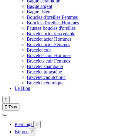
Bague céramique
Bague argent
Bague tisten
Boucles d'oreilles Femmes
Boucles d'oreilles Hommes
Fausses boucles d'oreilles
Bracelet acier inoxydable
Bracelet acier Hommes
Bracelet acier Femmes
Bracelet cuir
Bracelets cuir Hommes
Bracelets cuir Femmes
Bracelet shamballa
Bracelet tungstène
Bracelet caoutchouc
Bracelet céramique
Le Blog


Tous
Piercings

Bijoux
