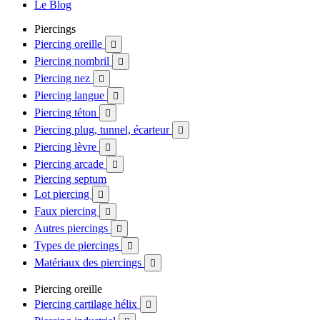
Le Blog
Piercings
Piercing oreille

Piercing nombril

Piercing nez

Piercing langue

Piercing téton

Piercing plug, tunnel, écarteur

Piercing lèvre

Piercing arcade

Piercing septum
Lot piercing

Faux piercing

Autres piercings

Types de piercings

Matériaux des piercings

Piercing oreille
Piercing cartilage hélix
