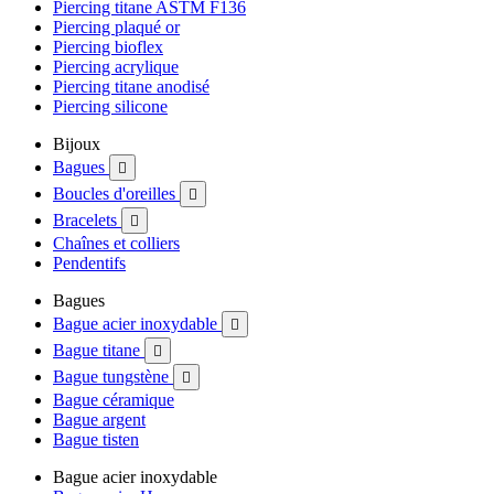
Piercing titane ASTM F136
Piercing plaqué or
Piercing bioflex
Piercing acrylique
Piercing titane anodisé
Piercing silicone
Bijoux
Bagues

Boucles d'oreilles

Bracelets

Chaînes et colliers
Pendentifs
Bagues
Bague acier inoxydable

Bague titane

Bague tungstène

Bague céramique
Bague argent
Bague tisten
Bague acier inoxydable