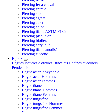
Piercing barbell
Piercing fer à cheval
Piercing spirale
Piercing stud
Piercing agrafe
Piercing acier
Piercing en or
Piercing titane ASTM F136
Piercing plaqué or
Piercing bioflex
Piercing acrylique
Piercing titane anodisé
Piercing silicone
Bijoux
Bagues
Boucles d'oreilles
Bracelets
Chaînes et colliers
Pendentifs
Bague acier inoxydable
Bague acier Hommes
Bague acier Femmes
Bague titane
Bague titane Hommes
Bague titane Femmes
Bague tungstène
Bague tungstène Hommes
Bague tungstène Femmes