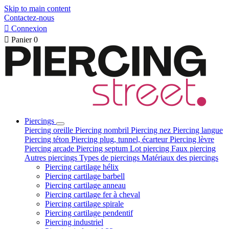
Skip to main content
Contactez-nous

Connexion

Panier
0
Piercings
Piercing oreille
Piercing nombril
Piercing nez
Piercing langue
Piercing téton
Piercing plug, tunnel, écarteur
Piercing lèvre
Piercing arcade
Piercing septum
Lot piercing
Faux piercing
Autres piercings
Types de piercings
Matériaux des piercings
Piercing cartilage hélix
Piercing cartilage barbell
Piercing cartilage anneau
Piercing cartilage fer à cheval
Piercing cartilage spirale
Piercing cartilage pendentif
Piercing industriel