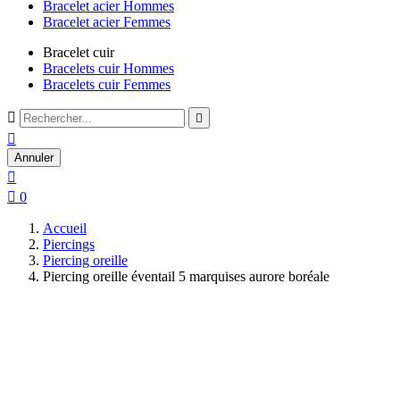
Bracelet acier Hommes
Bracelet acier Femmes
Bracelet cuir
Bracelets cuir Hommes
Bracelets cuir Femmes



Annuler


0
Accueil
Piercings
Piercing oreille
Piercing oreille éventail 5 marquises aurore boréale