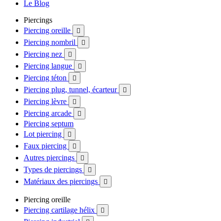
Le Blog
Piercings
Piercing oreille

Piercing nombril

Piercing nez

Piercing langue

Piercing téton

Piercing plug, tunnel, écarteur

Piercing lèvre

Piercing arcade

Piercing septum
Lot piercing

Faux piercing

Autres piercings

Types de piercings

Matériaux des piercings

Piercing oreille
Piercing cartilage hélix
