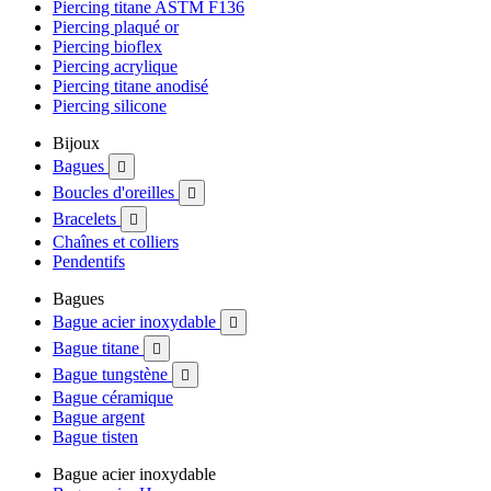
Piercing titane ASTM F136
Piercing plaqué or
Piercing bioflex
Piercing acrylique
Piercing titane anodisé
Piercing silicone
Bijoux
Bagues

Boucles d'oreilles

Bracelets

Chaînes et colliers
Pendentifs
Bagues
Bague acier inoxydable

Bague titane

Bague tungstène

Bague céramique
Bague argent
Bague tisten
Bague acier inoxydable