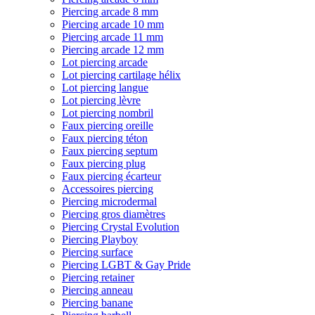
Piercing arcade 8 mm
Piercing arcade 10 mm
Piercing arcade 11 mm
Piercing arcade 12 mm
Lot piercing arcade
Lot piercing cartilage hélix
Lot piercing langue
Lot piercing lèvre
Lot piercing nombril
Faux piercing oreille
Faux piercing téton
Faux piercing septum
Faux piercing plug
Faux piercing écarteur
Accessoires piercing
Piercing microdermal
Piercing gros diamètres
Piercing Crystal Evolution
Piercing Playboy
Piercing surface
Piercing LGBT & Gay Pride
Piercing retainer
Piercing anneau
Piercing banane