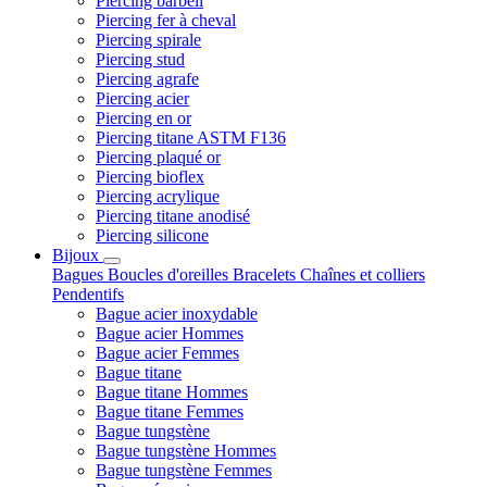
Piercing barbell
Piercing fer à cheval
Piercing spirale
Piercing stud
Piercing agrafe
Piercing acier
Piercing en or
Piercing titane ASTM F136
Piercing plaqué or
Piercing bioflex
Piercing acrylique
Piercing titane anodisé
Piercing silicone
Bijoux
Bagues
Boucles d'oreilles
Bracelets
Chaînes et colliers
Pendentifs
Bague acier inoxydable
Bague acier Hommes
Bague acier Femmes
Bague titane
Bague titane Hommes
Bague titane Femmes
Bague tungstène
Bague tungstène Hommes
Bague tungstène Femmes