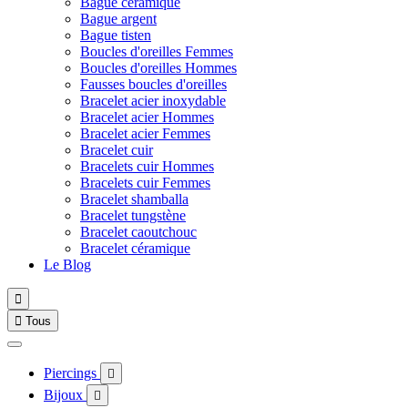
Bague céramique
Bague argent
Bague tisten
Boucles d'oreilles Femmes
Boucles d'oreilles Hommes
Fausses boucles d'oreilles
Bracelet acier inoxydable
Bracelet acier Hommes
Bracelet acier Femmes
Bracelet cuir
Bracelets cuir Hommes
Bracelets cuir Femmes
Bracelet shamballa
Bracelet tungstène
Bracelet caoutchouc
Bracelet céramique
Le Blog


Tous
Piercings

Bijoux
