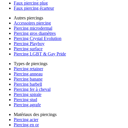
Faux piercing plug
Faux piercing écarteur
Autres piercings
Accessoires piercing
Piercing microdermal
Piercing gros diamètres
Piercing Crystal Evolution
Piercing Playboy
Piercing surface
Piercing LGBT & Gay Pride
Types de piercings
Piercing retainer
Piercing anneau
Piercing banane
Piercing barbell
Piercing fer à cheval
Piercing spirale
Piercing stud
Piercing agrafe
Matériaux des piercings
Piercing acier
Piercing en or