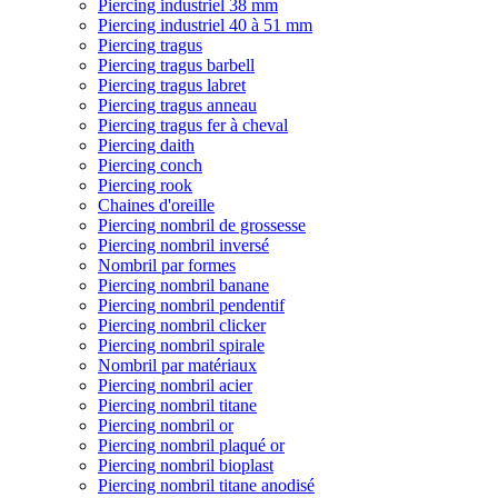
Piercing industriel 38 mm
Piercing industriel 40 à 51 mm
Piercing tragus
Piercing tragus barbell
Piercing tragus labret
Piercing tragus anneau
Piercing tragus fer à cheval
Piercing daith
Piercing conch
Piercing rook
Chaines d'oreille
Piercing nombril de grossesse
Piercing nombril inversé
Nombril par formes
Piercing nombril banane
Piercing nombril pendentif
Piercing nombril clicker
Piercing nombril spirale
Nombril par matériaux
Piercing nombril acier
Piercing nombril titane
Piercing nombril or
Piercing nombril plaqué or
Piercing nombril bioplast
Piercing nombril titane anodisé