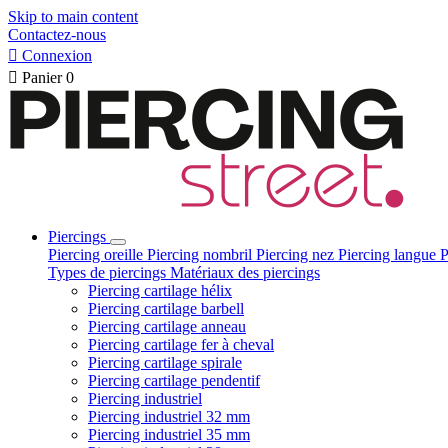
Skip to main content
Contactez-nous

Connexion

Panier
0
Piercings
Piercing oreille
Piercing nombril
Piercing nez
Piercing langue
P
Types de piercings
Matériaux des piercings
Piercing cartilage hélix
Piercing cartilage barbell
Piercing cartilage anneau
Piercing cartilage fer à cheval
Piercing cartilage spirale
Piercing cartilage pendentif
Piercing industriel
Piercing industriel 32 mm
Piercing industriel 35 mm