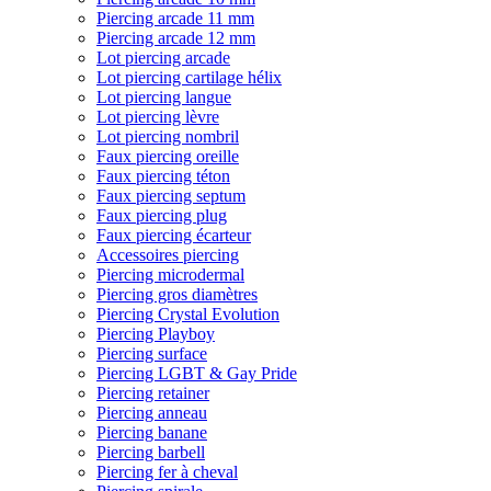
Piercing arcade 11 mm
Piercing arcade 12 mm
Lot piercing arcade
Lot piercing cartilage hélix
Lot piercing langue
Lot piercing lèvre
Lot piercing nombril
Faux piercing oreille
Faux piercing téton
Faux piercing septum
Faux piercing plug
Faux piercing écarteur
Accessoires piercing
Piercing microdermal
Piercing gros diamètres
Piercing Crystal Evolution
Piercing Playboy
Piercing surface
Piercing LGBT & Gay Pride
Piercing retainer
Piercing anneau
Piercing banane
Piercing barbell
Piercing fer à cheval