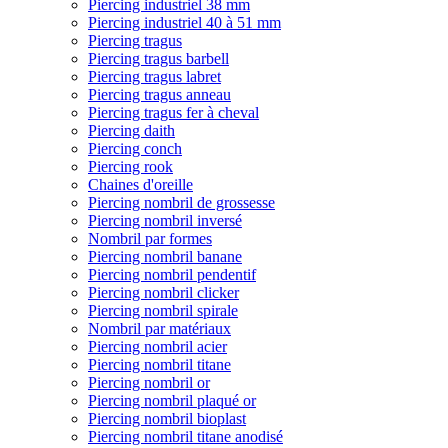
Piercing industriel 38 mm
Piercing industriel 40 à 51 mm
Piercing tragus
Piercing tragus barbell
Piercing tragus labret
Piercing tragus anneau
Piercing tragus fer à cheval
Piercing daith
Piercing conch
Piercing rook
Chaines d'oreille
Piercing nombril de grossesse
Piercing nombril inversé
Nombril par formes
Piercing nombril banane
Piercing nombril pendentif
Piercing nombril clicker
Piercing nombril spirale
Nombril par matériaux
Piercing nombril acier
Piercing nombril titane
Piercing nombril or
Piercing nombril plaqué or
Piercing nombril bioplast
Piercing nombril titane anodisé