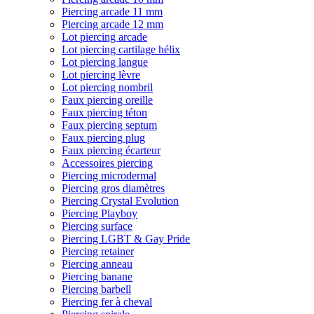
Piercing arcade 11 mm
Piercing arcade 12 mm
Lot piercing arcade
Lot piercing cartilage hélix
Lot piercing langue
Lot piercing lèvre
Lot piercing nombril
Faux piercing oreille
Faux piercing téton
Faux piercing septum
Faux piercing plug
Faux piercing écarteur
Accessoires piercing
Piercing microdermal
Piercing gros diamètres
Piercing Crystal Evolution
Piercing Playboy
Piercing surface
Piercing LGBT & Gay Pride
Piercing retainer
Piercing anneau
Piercing banane
Piercing barbell
Piercing fer à cheval