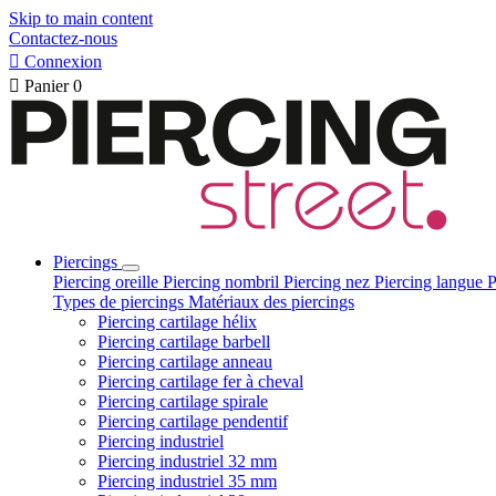
Skip to main content
Contactez-nous

Connexion

Panier
0
Piercings
Piercing oreille
Piercing nombril
Piercing nez
Piercing langue
P
Types de piercings
Matériaux des piercings
Piercing cartilage hélix
Piercing cartilage barbell
Piercing cartilage anneau
Piercing cartilage fer à cheval
Piercing cartilage spirale
Piercing cartilage pendentif
Piercing industriel
Piercing industriel 32 mm
Piercing industriel 35 mm