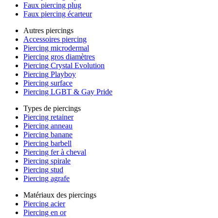
Faux piercing plug
Faux piercing écarteur
Autres piercings
Accessoires piercing
Piercing microdermal
Piercing gros diamètres
Piercing Crystal Evolution
Piercing Playboy
Piercing surface
Piercing LGBT & Gay Pride
Types de piercings
Piercing retainer
Piercing anneau
Piercing banane
Piercing barbell
Piercing fer à cheval
Piercing spirale
Piercing stud
Piercing agrafe
Matériaux des piercings
Piercing acier
Piercing en or