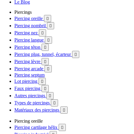
Le Blog
Piercings
Piercing oreille

Piercing nombril

Piercing nez

Piercing langue

Piercing téton

Piercing plug, tunnel, écarteur

Piercing lèvre

Piercing arcade

Piercing septum
Lot piercing

Faux piercing

Autres piercings

Types de piercings

Matériaux des piercings

Piercing oreille
Piercing cartilage hélix
