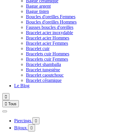
Bague céramique
Bague argent
Bague tisten
Boucles d'oreilles Femmes
Boucles d'oreilles Hommes
Fausses boucles d'oreilles
Bracelet acier inoxydable
Bracelet acier Hommes
Bracelet acier Femmes
Bracelet cuir
Bracelets cuir Hommes
Bracelets cuir Femmes
Bracelet shamballa
Bracelet tungstène
Bracelet caoutchouc
Bracelet céramique
Le Blog


Tous
Piercings

Bijoux
