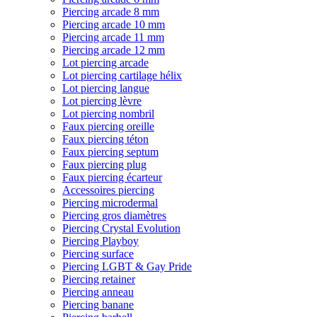
Piercing arcade 8 mm
Piercing arcade 10 mm
Piercing arcade 11 mm
Piercing arcade 12 mm
Lot piercing arcade
Lot piercing cartilage hélix
Lot piercing langue
Lot piercing lèvre
Lot piercing nombril
Faux piercing oreille
Faux piercing téton
Faux piercing septum
Faux piercing plug
Faux piercing écarteur
Accessoires piercing
Piercing microdermal
Piercing gros diamètres
Piercing Crystal Evolution
Piercing Playboy
Piercing surface
Piercing LGBT & Gay Pride
Piercing retainer
Piercing anneau
Piercing banane