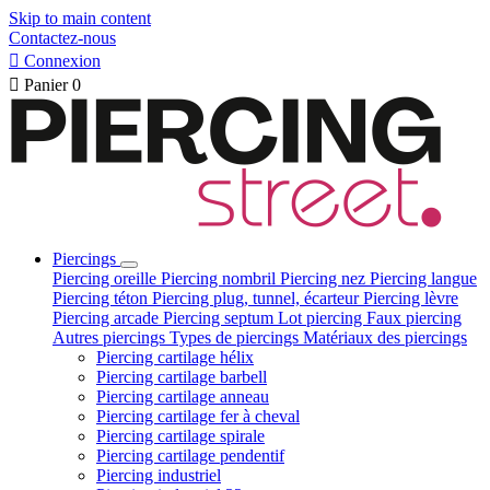
Skip to main content
Contactez-nous

Connexion

Panier
0
Piercings
Piercing oreille
Piercing nombril
Piercing nez
Piercing langue
Piercing téton
Piercing plug, tunnel, écarteur
Piercing lèvre
Piercing arcade
Piercing septum
Lot piercing
Faux piercing
Autres piercings
Types de piercings
Matériaux des piercings
Piercing cartilage hélix
Piercing cartilage barbell
Piercing cartilage anneau
Piercing cartilage fer à cheval
Piercing cartilage spirale
Piercing cartilage pendentif
Piercing industriel