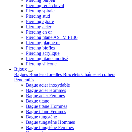
Piercing barbell
Piercing fer à cheval
Piercing spirale
Piercing stud
Piercing agrafe
Piercing acier
Piercing en or
Piercing titane ASTM F136
Piercing plaqué or
Piercing bioflex
Piercing acrylique
Piercing titane anodisé
Piercing silicone
Bijoux
Bagues
Boucles d'oreilles
Bracelets
Chaînes et colliers
Pendentifs
Bague acier inoxydable
Bague acier Hommes
Bague acier Femmes
Bague titane
Bague titane Hommes
Bague titane Femmes
Bague tungstène
Bague tungstène Hommes
Bague tungstène Femmes