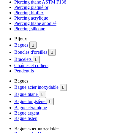
Piercing titane ASTM F136
Piercing plaqué or
Piercing bioflex
Piercing acrylique
Piercing titane anodisé
Piercing silicone
Bijoux
Bagues

Boucles d'oreilles

Bracelets

Chaînes et colliers
Pendentifs
Bagues
Bague acier inoxydable

Bague titane

Bague tungstène

Bague céramique
Bague argent
Bague tisten
Bague acier inoxydable