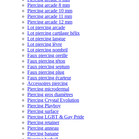
Piercing arcade 8 mm
Piercing arcade 10 mm
Piercing arcade 11 mm
Piercing arcade 12 mm
Lot piercing arcade
Lot piercing cartilage hélix
Lot piercing langue
Lot piercing lèvre
Lot piercing nombril
Faux piercing oreille
Faux piercing téton
Faux piercing septum
Faux piercing plug
Faux piercing écarteur
Accessoires piercing
Piercing microdermal
Piercing gros diamètres
Piercing Crystal Evolution
Piercing Playboy
Piercing surface
Piercing LGBT & Gay Pride
Piercing retainer
Piercing anneau
Piercing banane