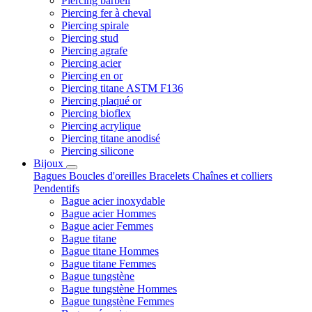
Piercing barbell
Piercing fer à cheval
Piercing spirale
Piercing stud
Piercing agrafe
Piercing acier
Piercing en or
Piercing titane ASTM F136
Piercing plaqué or
Piercing bioflex
Piercing acrylique
Piercing titane anodisé
Piercing silicone
Bijoux
Bagues
Boucles d'oreilles
Bracelets
Chaînes et colliers
Pendentifs
Bague acier inoxydable
Bague acier Hommes
Bague acier Femmes
Bague titane
Bague titane Hommes
Bague titane Femmes
Bague tungstène
Bague tungstène Hommes
Bague tungstène Femmes