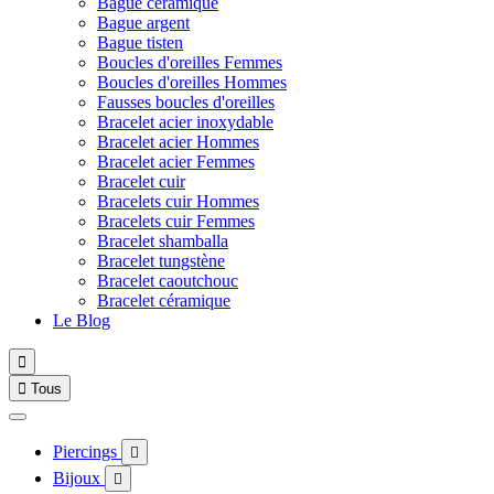
Bague céramique
Bague argent
Bague tisten
Boucles d'oreilles Femmes
Boucles d'oreilles Hommes
Fausses boucles d'oreilles
Bracelet acier inoxydable
Bracelet acier Hommes
Bracelet acier Femmes
Bracelet cuir
Bracelets cuir Hommes
Bracelets cuir Femmes
Bracelet shamballa
Bracelet tungstène
Bracelet caoutchouc
Bracelet céramique
Le Blog


Tous
Piercings

Bijoux
