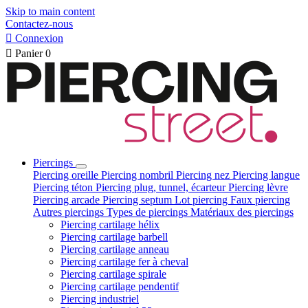
Skip to main content
Contactez-nous

Connexion

Panier
0
Piercings
Piercing oreille
Piercing nombril
Piercing nez
Piercing langue
Piercing téton
Piercing plug, tunnel, écarteur
Piercing lèvre
Piercing arcade
Piercing septum
Lot piercing
Faux piercing
Autres piercings
Types de piercings
Matériaux des piercings
Piercing cartilage hélix
Piercing cartilage barbell
Piercing cartilage anneau
Piercing cartilage fer à cheval
Piercing cartilage spirale
Piercing cartilage pendentif
Piercing industriel