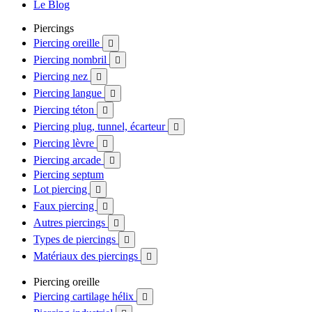
Le Blog
Piercings
Piercing oreille

Piercing nombril

Piercing nez

Piercing langue

Piercing téton

Piercing plug, tunnel, écarteur

Piercing lèvre

Piercing arcade

Piercing septum
Lot piercing

Faux piercing

Autres piercings

Types de piercings

Matériaux des piercings

Piercing oreille
Piercing cartilage hélix
