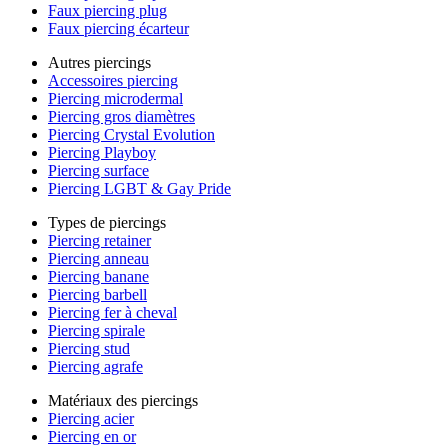
Faux piercing plug
Faux piercing écarteur
Autres piercings
Accessoires piercing
Piercing microdermal
Piercing gros diamètres
Piercing Crystal Evolution
Piercing Playboy
Piercing surface
Piercing LGBT & Gay Pride
Types de piercings
Piercing retainer
Piercing anneau
Piercing banane
Piercing barbell
Piercing fer à cheval
Piercing spirale
Piercing stud
Piercing agrafe
Matériaux des piercings
Piercing acier
Piercing en or