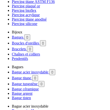
Piercing titane ASTM F136
Piercing plaqué or
Piercing bioflex
Piercing acrylique
Piercing titane anodisé
Piercing silicone
Bijoux
Bagues

Boucles d'oreilles

Bracelets

Chaînes et colliers
Pendentifs
Bagues
Bague acier inoxydable

Bague titane

Bague tungstène

Bague céramique
Bague argent
Bague tisten
Bague acier inoxydable