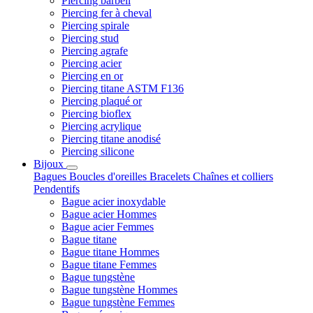
Piercing barbell
Piercing fer à cheval
Piercing spirale
Piercing stud
Piercing agrafe
Piercing acier
Piercing en or
Piercing titane ASTM F136
Piercing plaqué or
Piercing bioflex
Piercing acrylique
Piercing titane anodisé
Piercing silicone
Bijoux
Bagues
Boucles d'oreilles
Bracelets
Chaînes et colliers
Pendentifs
Bague acier inoxydable
Bague acier Hommes
Bague acier Femmes
Bague titane
Bague titane Hommes
Bague titane Femmes
Bague tungstène
Bague tungstène Hommes
Bague tungstène Femmes