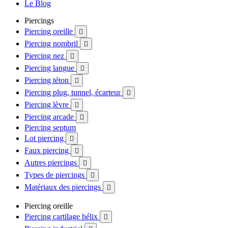
Le Blog
Piercings
Piercing oreille

Piercing nombril

Piercing nez

Piercing langue

Piercing téton

Piercing plug, tunnel, écarteur

Piercing lèvre

Piercing arcade

Piercing septum
Lot piercing

Faux piercing

Autres piercings

Types de piercings

Matériaux des piercings

Piercing oreille
Piercing cartilage hélix
