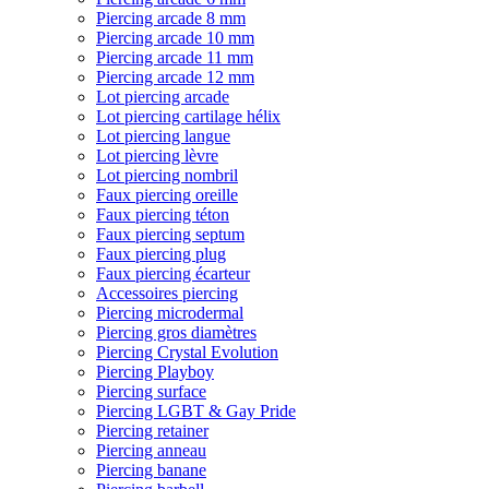
Piercing arcade 8 mm
Piercing arcade 10 mm
Piercing arcade 11 mm
Piercing arcade 12 mm
Lot piercing arcade
Lot piercing cartilage hélix
Lot piercing langue
Lot piercing lèvre
Lot piercing nombril
Faux piercing oreille
Faux piercing téton
Faux piercing septum
Faux piercing plug
Faux piercing écarteur
Accessoires piercing
Piercing microdermal
Piercing gros diamètres
Piercing Crystal Evolution
Piercing Playboy
Piercing surface
Piercing LGBT & Gay Pride
Piercing retainer
Piercing anneau
Piercing banane