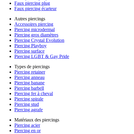
Faux piercing plug
Faux piercing écarteur
Autres piercings
Accessoires piercing
Piercing microdermal
Piercing gros diamètres
Piercing Crystal Evolution
Piercing Playboy
Piercing surface
Piercing LGBT & Gay Pride
Types de piercings
Piercing retainer
Piercing anneau
Piercing banane
Piercing barbell
Piercing fer à cheval
Piercing spirale
Piercing stud
Piercing agrafe
Matériaux des piercings
Piercing acier
Piercing en or