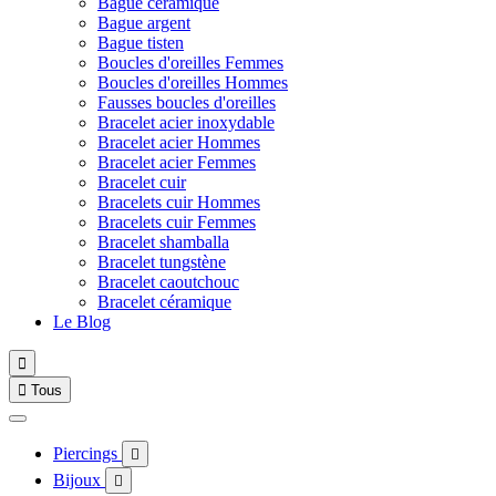
Bague céramique
Bague argent
Bague tisten
Boucles d'oreilles Femmes
Boucles d'oreilles Hommes
Fausses boucles d'oreilles
Bracelet acier inoxydable
Bracelet acier Hommes
Bracelet acier Femmes
Bracelet cuir
Bracelets cuir Hommes
Bracelets cuir Femmes
Bracelet shamballa
Bracelet tungstène
Bracelet caoutchouc
Bracelet céramique
Le Blog


Tous
Piercings

Bijoux
