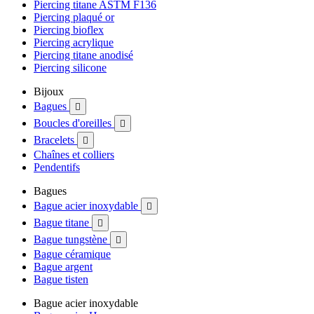
Piercing titane ASTM F136
Piercing plaqué or
Piercing bioflex
Piercing acrylique
Piercing titane anodisé
Piercing silicone
Bijoux
Bagues

Boucles d'oreilles

Bracelets

Chaînes et colliers
Pendentifs
Bagues
Bague acier inoxydable

Bague titane

Bague tungstène

Bague céramique
Bague argent
Bague tisten
Bague acier inoxydable