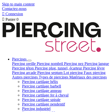
Skip to main content
Contactez-nous

Connexion

Panier
0
Piercings
Piercing oreille
Piercing nombril
Piercing nez
Piercing langue
Piercing téton
Piercing plug, tunnel, écarteur
Piercing lèvre
Piercing arcade
Piercing septum
Lot piercing
Faux piercing
Autres piercings
Types de piercings
Matériaux des piercings
Piercing cartilage hélix
Piercing cartilage barbell
Piercing cartilage anneau
Piercing cartilage fer à cheval
Piercing cartilage spirale
Piercing cartilage pendentif
Piercing industriel