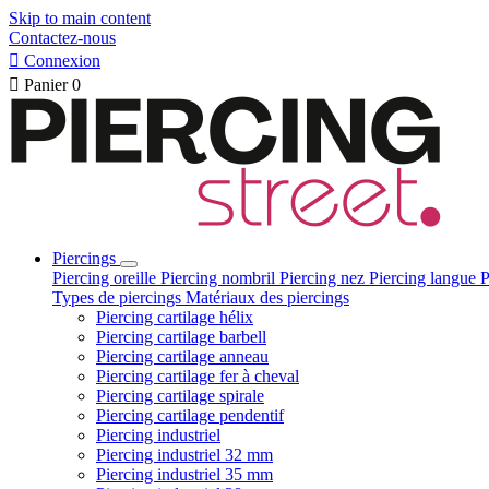
Skip to main content
Contactez-nous

Connexion

Panier
0
Piercings
Piercing oreille
Piercing nombril
Piercing nez
Piercing langue
P
Types de piercings
Matériaux des piercings
Piercing cartilage hélix
Piercing cartilage barbell
Piercing cartilage anneau
Piercing cartilage fer à cheval
Piercing cartilage spirale
Piercing cartilage pendentif
Piercing industriel
Piercing industriel 32 mm
Piercing industriel 35 mm