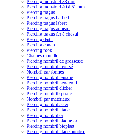
Piercing industriel 38 mm
Piercing industriel 40 à 51 mm
Piercing tragus
Piercing tragus barbell
Piercing tragus labret
Piercing tragus anneau
Piercing tragus fer à cheval
Piercing daith
Piercing conch
Piercing rook
Chaines d'oreille
Piercing nombril de grossesse
Piercing nombril inversé
Nombril par formes
Piercing nombril banane
Piercing nombril pendentif
Piercing nombril clicker
Piercing nombril spirale
Nombril par matériaux
Piercing nombril acier
Piercing nombril titane
Piercing nombril or
Piercing nombril plaqué or
Piercing nombril bioplast
Piercing nombril titane anodisé