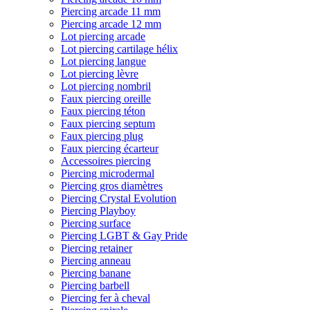
Piercing arcade 11 mm
Piercing arcade 12 mm
Lot piercing arcade
Lot piercing cartilage hélix
Lot piercing langue
Lot piercing lèvre
Lot piercing nombril
Faux piercing oreille
Faux piercing téton
Faux piercing septum
Faux piercing plug
Faux piercing écarteur
Accessoires piercing
Piercing microdermal
Piercing gros diamètres
Piercing Crystal Evolution
Piercing Playboy
Piercing surface
Piercing LGBT & Gay Pride
Piercing retainer
Piercing anneau
Piercing banane
Piercing barbell
Piercing fer à cheval