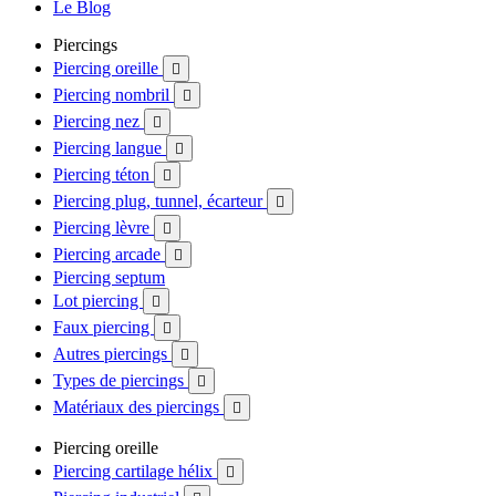
Le Blog
Piercings
Piercing oreille

Piercing nombril

Piercing nez

Piercing langue

Piercing téton

Piercing plug, tunnel, écarteur

Piercing lèvre

Piercing arcade

Piercing septum
Lot piercing

Faux piercing

Autres piercings

Types de piercings

Matériaux des piercings

Piercing oreille
Piercing cartilage hélix
