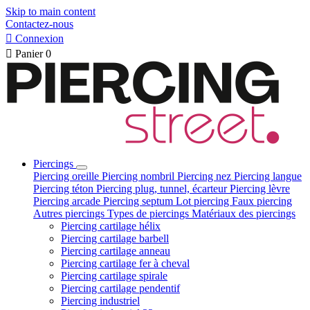
Skip to main content
Contactez-nous

Connexion

Panier
0
Piercings
Piercing oreille
Piercing nombril
Piercing nez
Piercing langue
Piercing téton
Piercing plug, tunnel, écarteur
Piercing lèvre
Piercing arcade
Piercing septum
Lot piercing
Faux piercing
Autres piercings
Types de piercings
Matériaux des piercings
Piercing cartilage hélix
Piercing cartilage barbell
Piercing cartilage anneau
Piercing cartilage fer à cheval
Piercing cartilage spirale
Piercing cartilage pendentif
Piercing industriel