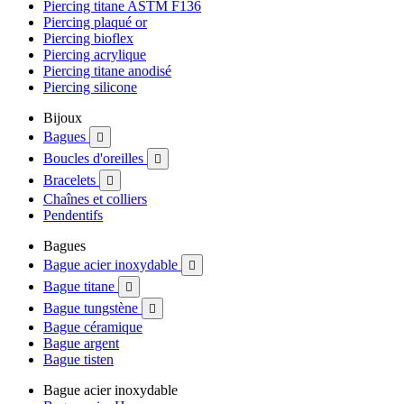
Piercing titane ASTM F136
Piercing plaqué or
Piercing bioflex
Piercing acrylique
Piercing titane anodisé
Piercing silicone
Bijoux
Bagues

Boucles d'oreilles

Bracelets

Chaînes et colliers
Pendentifs
Bagues
Bague acier inoxydable

Bague titane

Bague tungstène

Bague céramique
Bague argent
Bague tisten
Bague acier inoxydable