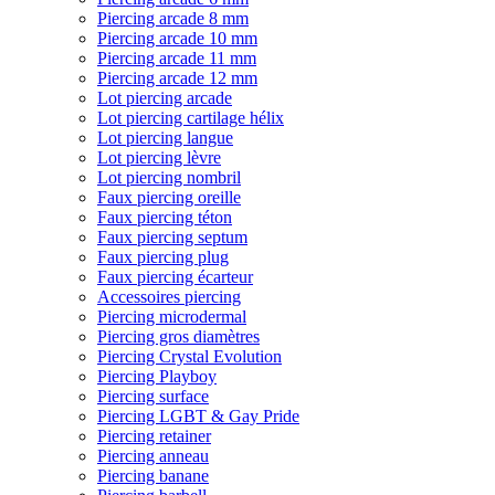
Piercing arcade 8 mm
Piercing arcade 10 mm
Piercing arcade 11 mm
Piercing arcade 12 mm
Lot piercing arcade
Lot piercing cartilage hélix
Lot piercing langue
Lot piercing lèvre
Lot piercing nombril
Faux piercing oreille
Faux piercing téton
Faux piercing septum
Faux piercing plug
Faux piercing écarteur
Accessoires piercing
Piercing microdermal
Piercing gros diamètres
Piercing Crystal Evolution
Piercing Playboy
Piercing surface
Piercing LGBT & Gay Pride
Piercing retainer
Piercing anneau
Piercing banane