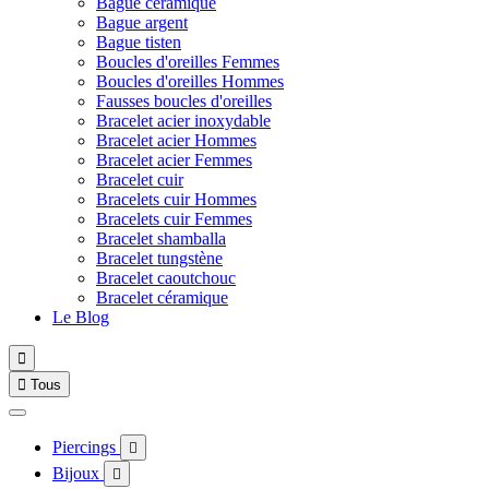
Bague céramique
Bague argent
Bague tisten
Boucles d'oreilles Femmes
Boucles d'oreilles Hommes
Fausses boucles d'oreilles
Bracelet acier inoxydable
Bracelet acier Hommes
Bracelet acier Femmes
Bracelet cuir
Bracelets cuir Hommes
Bracelets cuir Femmes
Bracelet shamballa
Bracelet tungstène
Bracelet caoutchouc
Bracelet céramique
Le Blog


Tous
Piercings

Bijoux
