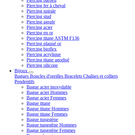
Piercing barbell
Piercing fer à cheval
Piercing spirale
Piercing stud
Piercing agrafe
Piercing acier
Piercing en or
Piercing titane ASTM F136
Piercing plaqué or
Piercing bioflex
Piercing acrylique
Piercing titane anodisé
Piercing silicone
Bijoux
Bagues
Boucles d'oreilles
Bracelets
Chaînes et colliers
Pendentifs
Bague acier inoxydable
Bague acier Hommes
Bague acier Femmes
Bague titane
Bague titane Hommes
Bague titane Femmes
Bague tungstène
Bague tungstène Hommes
Bague tungstène Femmes