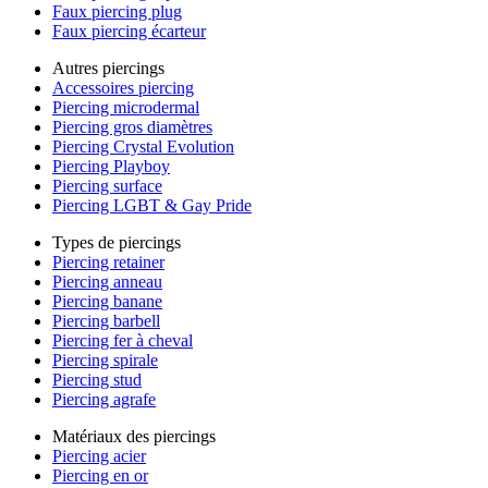
Faux piercing plug
Faux piercing écarteur
Autres piercings
Accessoires piercing
Piercing microdermal
Piercing gros diamètres
Piercing Crystal Evolution
Piercing Playboy
Piercing surface
Piercing LGBT & Gay Pride
Types de piercings
Piercing retainer
Piercing anneau
Piercing banane
Piercing barbell
Piercing fer à cheval
Piercing spirale
Piercing stud
Piercing agrafe
Matériaux des piercings
Piercing acier
Piercing en or