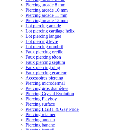
Piercing arcade 8 mm
Piercing arcade 10 mm
Piercing arcade 11 mm
Piercing arcade 12 mm
Lot piercing arcade
Lot piercing cartilage hélix
Lot piercing langue
Lot piercing lèvre
Lot piercing nombril
Faux piercing oreille
Faux piercing téton
Faux piercing septum
Faux piercing plug
Faux piercing écarteur
Accessoires piercing
Piercing microdermal
Piercing gros diamètres
Piercing Crystal Evolution
Piercing Playboy
Piercing surface
Piercing LGBT & Gay Pride
Piercing retainer
Piercing anneau
Piercing banane