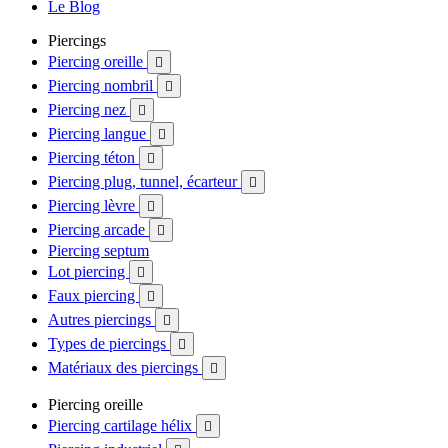
Le Blog
Piercings
Piercing oreille

Piercing nombril

Piercing nez

Piercing langue

Piercing téton

Piercing plug, tunnel, écarteur

Piercing lèvre

Piercing arcade

Piercing septum
Lot piercing

Faux piercing

Autres piercings

Types de piercings

Matériaux des piercings

Piercing oreille
Piercing cartilage hélix
