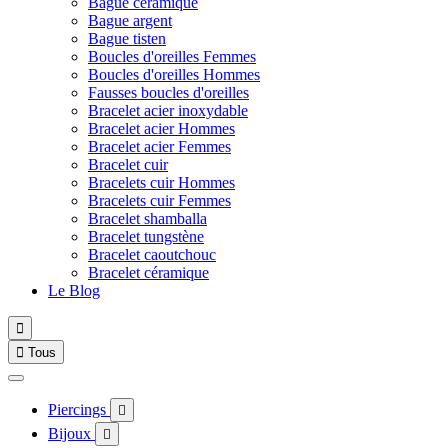
Bague céramique
Bague argent
Bague tisten
Boucles d'oreilles Femmes
Boucles d'oreilles Hommes
Fausses boucles d'oreilles
Bracelet acier inoxydable
Bracelet acier Hommes
Bracelet acier Femmes
Bracelet cuir
Bracelets cuir Hommes
Bracelets cuir Femmes
Bracelet shamballa
Bracelet tungstène
Bracelet caoutchouc
Bracelet céramique
Le Blog


Tous
Piercings

Bijoux
