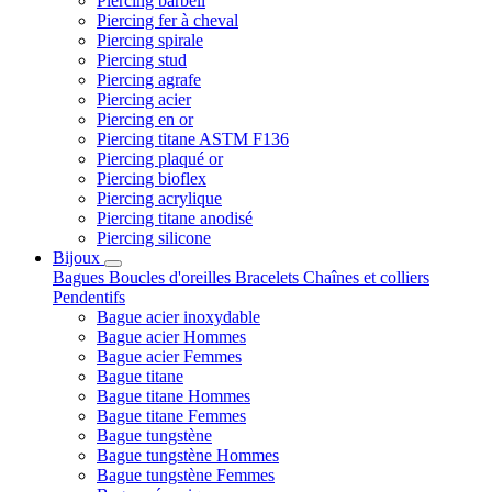
Piercing barbell
Piercing fer à cheval
Piercing spirale
Piercing stud
Piercing agrafe
Piercing acier
Piercing en or
Piercing titane ASTM F136
Piercing plaqué or
Piercing bioflex
Piercing acrylique
Piercing titane anodisé
Piercing silicone
Bijoux
Bagues
Boucles d'oreilles
Bracelets
Chaînes et colliers
Pendentifs
Bague acier inoxydable
Bague acier Hommes
Bague acier Femmes
Bague titane
Bague titane Hommes
Bague titane Femmes
Bague tungstène
Bague tungstène Hommes
Bague tungstène Femmes