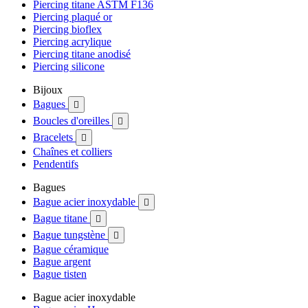
Piercing titane ASTM F136
Piercing plaqué or
Piercing bioflex
Piercing acrylique
Piercing titane anodisé
Piercing silicone
Bijoux
Bagues

Boucles d'oreilles

Bracelets

Chaînes et colliers
Pendentifs
Bagues
Bague acier inoxydable

Bague titane

Bague tungstène

Bague céramique
Bague argent
Bague tisten
Bague acier inoxydable