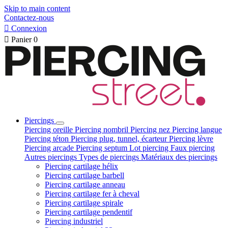
Skip to main content
Contactez-nous

Connexion

Panier
0
Piercings
Piercing oreille
Piercing nombril
Piercing nez
Piercing langue
Piercing téton
Piercing plug, tunnel, écarteur
Piercing lèvre
Piercing arcade
Piercing septum
Lot piercing
Faux piercing
Autres piercings
Types de piercings
Matériaux des piercings
Piercing cartilage hélix
Piercing cartilage barbell
Piercing cartilage anneau
Piercing cartilage fer à cheval
Piercing cartilage spirale
Piercing cartilage pendentif
Piercing industriel