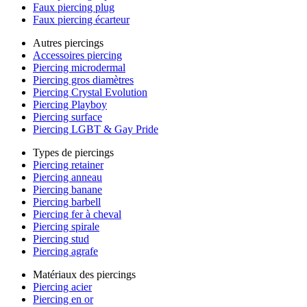
Faux piercing plug
Faux piercing écarteur
Autres piercings
Accessoires piercing
Piercing microdermal
Piercing gros diamètres
Piercing Crystal Evolution
Piercing Playboy
Piercing surface
Piercing LGBT & Gay Pride
Types de piercings
Piercing retainer
Piercing anneau
Piercing banane
Piercing barbell
Piercing fer à cheval
Piercing spirale
Piercing stud
Piercing agrafe
Matériaux des piercings
Piercing acier
Piercing en or