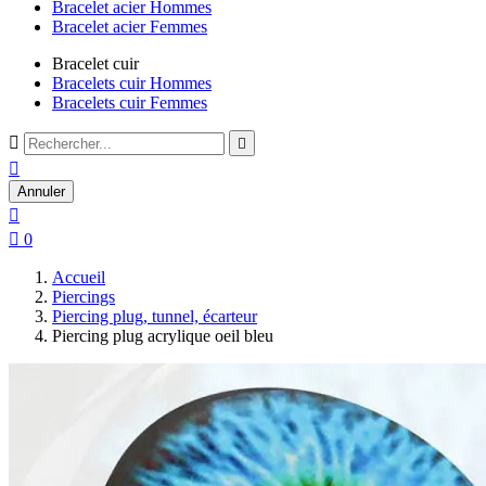
Bracelet acier Hommes
Bracelet acier Femmes
Bracelet cuir
Bracelets cuir Hommes
Bracelets cuir Femmes



Annuler


0
Accueil
Piercings
Piercing plug, tunnel, écarteur
Piercing plug acrylique oeil bleu