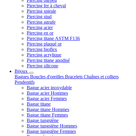
Piercing barbell
Piercing fer à cheval
Piercing spirale
Piercing stud
Piercing agrafe
Piercing acier
Piercing en or
Piercing titane ASTM F136
Piercing plaqué or
Piercing bioflex
Piercing acrylique
Piercing titane anodisé
Piercing silicone
Bijoux
Bagues
Boucles d'oreilles
Bracelets
Chaînes et colliers
Pendentifs
Bague acier inoxydable
Bague acier Hommes
Bague acier Femmes
Bague titane
Bague titane Hommes
Bague titane Femmes
Bague tungstène
Bague tungstène Hommes
Bague tungstène Femmes