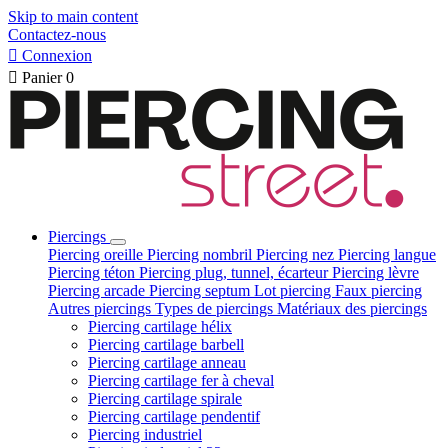
Skip to main content
Contactez-nous

Connexion

Panier
0
Piercings
Piercing oreille
Piercing nombril
Piercing nez
Piercing langue
Piercing téton
Piercing plug, tunnel, écarteur
Piercing lèvre
Piercing arcade
Piercing septum
Lot piercing
Faux piercing
Autres piercings
Types de piercings
Matériaux des piercings
Piercing cartilage hélix
Piercing cartilage barbell
Piercing cartilage anneau
Piercing cartilage fer à cheval
Piercing cartilage spirale
Piercing cartilage pendentif
Piercing industriel