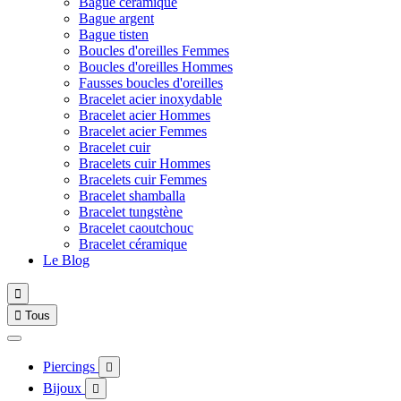
Bague céramique
Bague argent
Bague tisten
Boucles d'oreilles Femmes
Boucles d'oreilles Hommes
Fausses boucles d'oreilles
Bracelet acier inoxydable
Bracelet acier Hommes
Bracelet acier Femmes
Bracelet cuir
Bracelets cuir Hommes
Bracelets cuir Femmes
Bracelet shamballa
Bracelet tungstène
Bracelet caoutchouc
Bracelet céramique
Le Blog


Tous
Piercings

Bijoux
