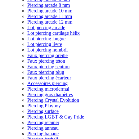
Piercing arcade 8 mm
Piercing arcade 10 mm
Piercing arcade 11 mm
Piercing arcade 12 mm
Lot piercing arcade
Lot piercing cartilage hélix
Lot piercing langue
Lot piercing lèvre
Lot piercing nombril
Faux piercing oreille
Faux piercing téton
Faux piercing septum
Faux piercing plug
Faux piercing écarteur
Accessoires piercing
Piercing microdermal
Piercing gros diamètres
Piercing Crystal Evolution
Piercing Playboy
Piercing surface
Piercing LGBT & Gay Pride
Piercing retainer
Piercing anneau
Piercing banane