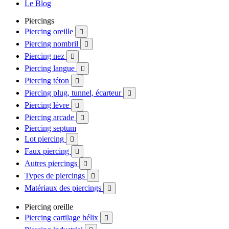
Le Blog
Piercings
Piercing oreille

Piercing nombril

Piercing nez

Piercing langue

Piercing téton

Piercing plug, tunnel, écarteur

Piercing lèvre

Piercing arcade

Piercing septum
Lot piercing

Faux piercing

Autres piercings

Types de piercings

Matériaux des piercings

Piercing oreille
Piercing cartilage hélix
