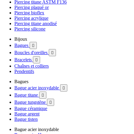
Piercing titane ASTM F136
Piercing plaqué or
Piercing bioflex
Piercing acrylique
Piercing titane anodisé
Piercing silicone
Bijoux
Bagues

Boucles d'oreilles

Bracelets

Chaînes et colliers
Pendentifs
Bagues
Bague acier inoxydable

Bague titane

Bague tungstène

Bague céramique
Bague argent
Bague tisten
Bague acier inoxydable