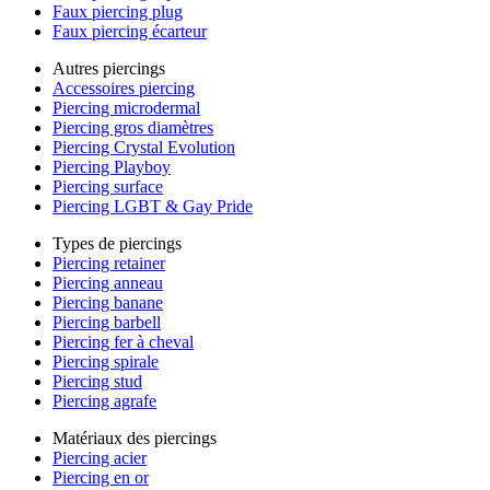
Faux piercing plug
Faux piercing écarteur
Autres piercings
Accessoires piercing
Piercing microdermal
Piercing gros diamètres
Piercing Crystal Evolution
Piercing Playboy
Piercing surface
Piercing LGBT & Gay Pride
Types de piercings
Piercing retainer
Piercing anneau
Piercing banane
Piercing barbell
Piercing fer à cheval
Piercing spirale
Piercing stud
Piercing agrafe
Matériaux des piercings
Piercing acier
Piercing en or