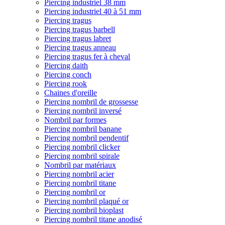
Piercing industriel 38 mm
Piercing industriel 40 à 51 mm
Piercing tragus
Piercing tragus barbell
Piercing tragus labret
Piercing tragus anneau
Piercing tragus fer à cheval
Piercing daith
Piercing conch
Piercing rook
Chaines d'oreille
Piercing nombril de grossesse
Piercing nombril inversé
Nombril par formes
Piercing nombril banane
Piercing nombril pendentif
Piercing nombril clicker
Piercing nombril spirale
Nombril par matériaux
Piercing nombril acier
Piercing nombril titane
Piercing nombril or
Piercing nombril plaqué or
Piercing nombril bioplast
Piercing nombril titane anodisé