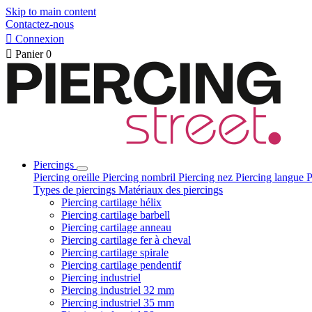
Skip to main content
Contactez-nous

Connexion

Panier
0
Piercings
Piercing oreille
Piercing nombril
Piercing nez
Piercing langue
P
Types de piercings
Matériaux des piercings
Piercing cartilage hélix
Piercing cartilage barbell
Piercing cartilage anneau
Piercing cartilage fer à cheval
Piercing cartilage spirale
Piercing cartilage pendentif
Piercing industriel
Piercing industriel 32 mm
Piercing industriel 35 mm