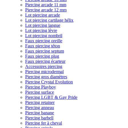
Piercing arcade 11 mm
Piercing arcade 12 mm
Lot piercing arcade
Lot piercing cartilage hélix
Lot piercing langue
Lot piercing lèvre
Lot piercing nombril
Faux piercing oreille
Faux piercing téton
Faux piercing septum
Faux piercing plug
Faux piercing écarteur
Accessoires piercing
Piercing microdermal
Piercing gros diamètres
Piercing Crystal Evolution
Piercing Playboy
Piercing surface
Piercing LGBT & Gay Pride
Piercing retainer
Piercing anneau
Piercing banane
Piercing barbell
Piercing fer à cheval