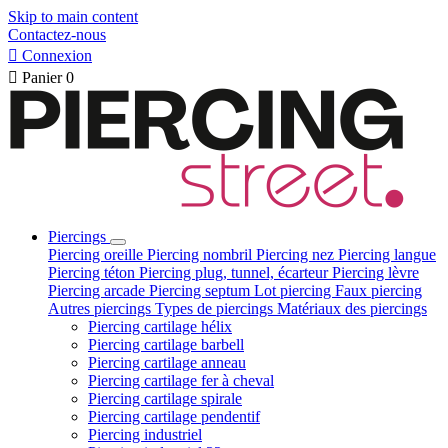
Skip to main content
Contactez-nous

Connexion

Panier
0
Piercings
Piercing oreille
Piercing nombril
Piercing nez
Piercing langue
Piercing téton
Piercing plug, tunnel, écarteur
Piercing lèvre
Piercing arcade
Piercing septum
Lot piercing
Faux piercing
Autres piercings
Types de piercings
Matériaux des piercings
Piercing cartilage hélix
Piercing cartilage barbell
Piercing cartilage anneau
Piercing cartilage fer à cheval
Piercing cartilage spirale
Piercing cartilage pendentif
Piercing industriel