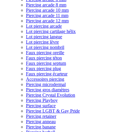
Piercing arcade 8 mm
Piercing arcade 10 mm
Piercing arcade 11 mm
Piercing arcade 12 mm
Lot piercing arcade
Lot piercing cartilage hélix
Lot piercing langue
Lot piercing lèvre
Lot piercing nombril
Faux piercing oreille
Faux piercing téton
Faux piercing septum
Faux piercing plug
Faux piercing écarteur
Accessoires piercing
Piercing microdermal
Piercing gros diamètres
Piercing Crystal Evolution
Piercing Playboy
Piercing surface
Piercing LGBT & Gay Pride
Piercing retainer
Piercing anneau
Piercing banane