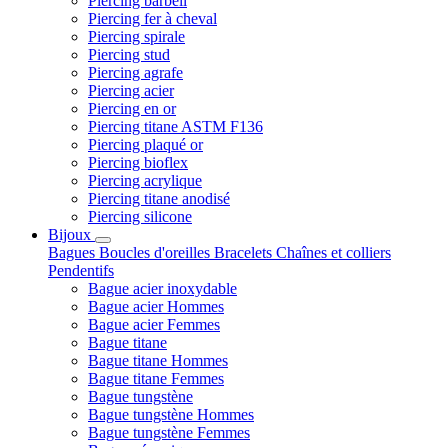
Piercing barbell
Piercing fer à cheval
Piercing spirale
Piercing stud
Piercing agrafe
Piercing acier
Piercing en or
Piercing titane ASTM F136
Piercing plaqué or
Piercing bioflex
Piercing acrylique
Piercing titane anodisé
Piercing silicone
Bijoux
Bagues
Boucles d'oreilles
Bracelets
Chaînes et colliers
Pendentifs
Bague acier inoxydable
Bague acier Hommes
Bague acier Femmes
Bague titane
Bague titane Hommes
Bague titane Femmes
Bague tungstène
Bague tungstène Hommes
Bague tungstène Femmes