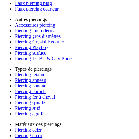
Faux piercing plug
Faux piercing écarteur
Autres piercings
Accessoires piercing
Piercing microdermal
Piercing gros diamètres
Piercing Crystal Evolution
Piercing Playboy
Piercing surface
Piercing LGBT & Gay Pride
Types de piercings
Piercing retainer
Piercing anneau
Piercing banane
Piercing barbell
Piercing fer à cheval
Piercing spirale
Piercing stud
Piercing agrafe
Matériaux des piercings
Piercing acier
Piercing en or