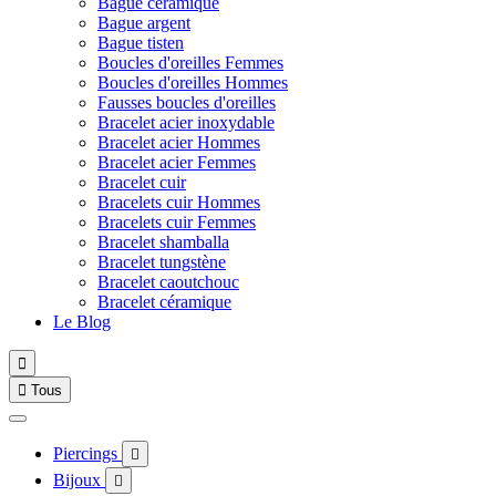
Bague céramique
Bague argent
Bague tisten
Boucles d'oreilles Femmes
Boucles d'oreilles Hommes
Fausses boucles d'oreilles
Bracelet acier inoxydable
Bracelet acier Hommes
Bracelet acier Femmes
Bracelet cuir
Bracelets cuir Hommes
Bracelets cuir Femmes
Bracelet shamballa
Bracelet tungstène
Bracelet caoutchouc
Bracelet céramique
Le Blog


Tous
Piercings

Bijoux
