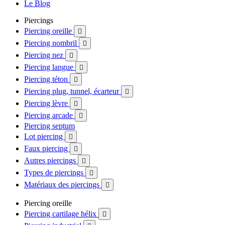
Le Blog
Piercings
Piercing oreille

Piercing nombril

Piercing nez

Piercing langue

Piercing téton

Piercing plug, tunnel, écarteur

Piercing lèvre

Piercing arcade

Piercing septum
Lot piercing

Faux piercing

Autres piercings

Types de piercings

Matériaux des piercings

Piercing oreille
Piercing cartilage hélix
