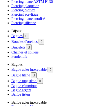
Piercing titane ASTM F136
Piercing plaqué or
Piercing bioflex
Piercing acrylique
Piercing titane anodisé
Piercing silicone
Bijoux
Bagues

Boucles d'oreilles

Bracelets

Chaînes et colliers
Pendentifs
Bagues
Bague acier inoxydable

Bague titane

Bague tungstène

Bague céramique
Bague argent
Bague tisten
Bague acier inoxydable