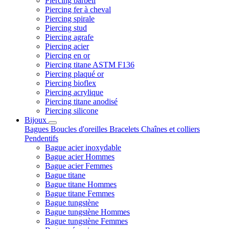
Piercing barbell
Piercing fer à cheval
Piercing spirale
Piercing stud
Piercing agrafe
Piercing acier
Piercing en or
Piercing titane ASTM F136
Piercing plaqué or
Piercing bioflex
Piercing acrylique
Piercing titane anodisé
Piercing silicone
Bijoux
Bagues
Boucles d'oreilles
Bracelets
Chaînes et colliers
Pendentifs
Bague acier inoxydable
Bague acier Hommes
Bague acier Femmes
Bague titane
Bague titane Hommes
Bague titane Femmes
Bague tungstène
Bague tungstène Hommes
Bague tungstène Femmes