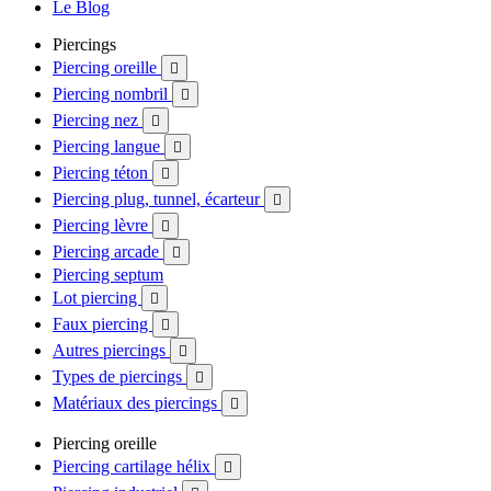
Le Blog
Piercings
Piercing oreille

Piercing nombril

Piercing nez

Piercing langue

Piercing téton

Piercing plug, tunnel, écarteur

Piercing lèvre

Piercing arcade

Piercing septum
Lot piercing

Faux piercing

Autres piercings

Types de piercings

Matériaux des piercings

Piercing oreille
Piercing cartilage hélix
