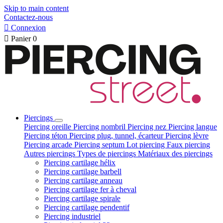
Skip to main content
Contactez-nous

Connexion

Panier
0
Piercings
Piercing oreille
Piercing nombril
Piercing nez
Piercing langue
Piercing téton
Piercing plug, tunnel, écarteur
Piercing lèvre
Piercing arcade
Piercing septum
Lot piercing
Faux piercing
Autres piercings
Types de piercings
Matériaux des piercings
Piercing cartilage hélix
Piercing cartilage barbell
Piercing cartilage anneau
Piercing cartilage fer à cheval
Piercing cartilage spirale
Piercing cartilage pendentif
Piercing industriel