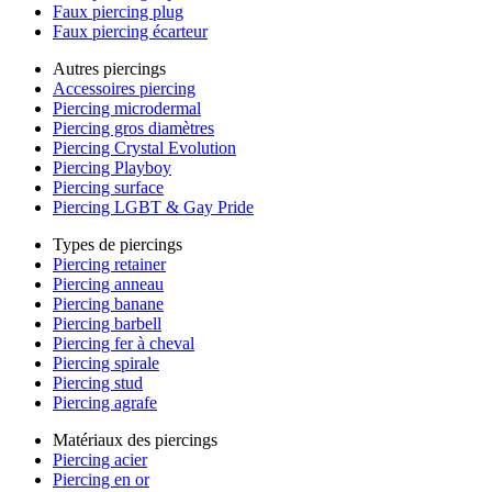
Faux piercing plug
Faux piercing écarteur
Autres piercings
Accessoires piercing
Piercing microdermal
Piercing gros diamètres
Piercing Crystal Evolution
Piercing Playboy
Piercing surface
Piercing LGBT & Gay Pride
Types de piercings
Piercing retainer
Piercing anneau
Piercing banane
Piercing barbell
Piercing fer à cheval
Piercing spirale
Piercing stud
Piercing agrafe
Matériaux des piercings
Piercing acier
Piercing en or