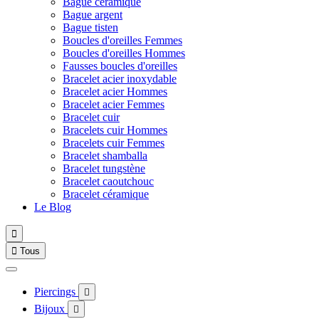
Bague céramique
Bague argent
Bague tisten
Boucles d'oreilles Femmes
Boucles d'oreilles Hommes
Fausses boucles d'oreilles
Bracelet acier inoxydable
Bracelet acier Hommes
Bracelet acier Femmes
Bracelet cuir
Bracelets cuir Hommes
Bracelets cuir Femmes
Bracelet shamballa
Bracelet tungstène
Bracelet caoutchouc
Bracelet céramique
Le Blog


Tous
Piercings

Bijoux
