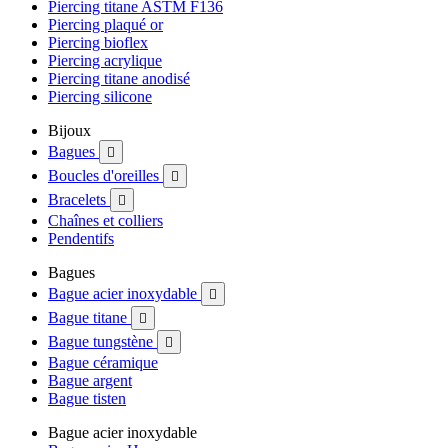
Piercing titane ASTM F136
Piercing plaqué or
Piercing bioflex
Piercing acrylique
Piercing titane anodisé
Piercing silicone
Bijoux
Bagues

Boucles d'oreilles

Bracelets

Chaînes et colliers
Pendentifs
Bagues
Bague acier inoxydable

Bague titane

Bague tungstène

Bague céramique
Bague argent
Bague tisten
Bague acier inoxydable