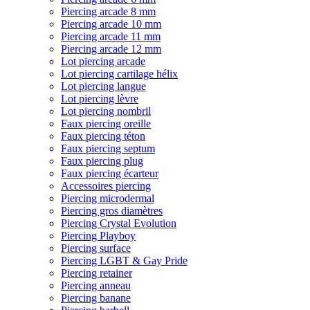
Piercing arcade 8 mm
Piercing arcade 10 mm
Piercing arcade 11 mm
Piercing arcade 12 mm
Lot piercing arcade
Lot piercing cartilage hélix
Lot piercing langue
Lot piercing lèvre
Lot piercing nombril
Faux piercing oreille
Faux piercing téton
Faux piercing septum
Faux piercing plug
Faux piercing écarteur
Accessoires piercing
Piercing microdermal
Piercing gros diamètres
Piercing Crystal Evolution
Piercing Playboy
Piercing surface
Piercing LGBT & Gay Pride
Piercing retainer
Piercing anneau
Piercing banane