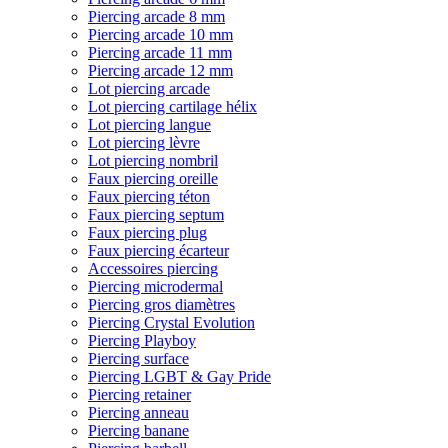
Piercing arcade 8 mm
Piercing arcade 10 mm
Piercing arcade 11 mm
Piercing arcade 12 mm
Lot piercing arcade
Lot piercing cartilage hélix
Lot piercing langue
Lot piercing lèvre
Lot piercing nombril
Faux piercing oreille
Faux piercing téton
Faux piercing septum
Faux piercing plug
Faux piercing écarteur
Accessoires piercing
Piercing microdermal
Piercing gros diamètres
Piercing Crystal Evolution
Piercing Playboy
Piercing surface
Piercing LGBT & Gay Pride
Piercing retainer
Piercing anneau
Piercing banane