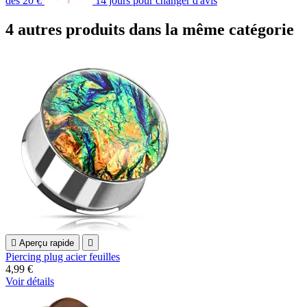
dès 20 €
14 jours pour changer d'avis
4 autres produits dans la même catégorie

Aperçu rapide

Piercing plug acier feuilles
4,99 €
Voir détails