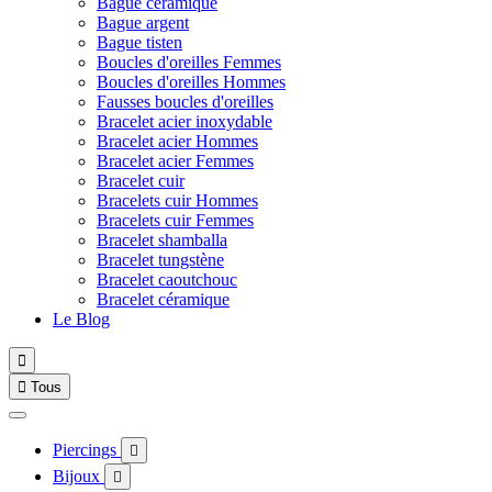
Bague céramique
Bague argent
Bague tisten
Boucles d'oreilles Femmes
Boucles d'oreilles Hommes
Fausses boucles d'oreilles
Bracelet acier inoxydable
Bracelet acier Hommes
Bracelet acier Femmes
Bracelet cuir
Bracelets cuir Hommes
Bracelets cuir Femmes
Bracelet shamballa
Bracelet tungstène
Bracelet caoutchouc
Bracelet céramique
Le Blog


Tous
Piercings

Bijoux
