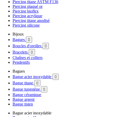
Piercing titane ASTM F136
Piercing plaqué or
Piercing bioflex
Piercing acrylique
Piercing titane anodisé
Piercing silicone
Bijoux
Bagues

Boucles d'oreilles

Bracelets

Chaînes et colliers
Pendentifs
Bagues
Bague acier inoxydable

Bague titane

Bague tungstène

Bague céramique
Bague argent
Bague tisten
Bague acier inoxydable