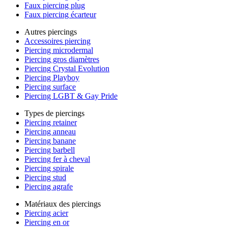
Faux piercing plug
Faux piercing écarteur
Autres piercings
Accessoires piercing
Piercing microdermal
Piercing gros diamètres
Piercing Crystal Evolution
Piercing Playboy
Piercing surface
Piercing LGBT & Gay Pride
Types de piercings
Piercing retainer
Piercing anneau
Piercing banane
Piercing barbell
Piercing fer à cheval
Piercing spirale
Piercing stud
Piercing agrafe
Matériaux des piercings
Piercing acier
Piercing en or