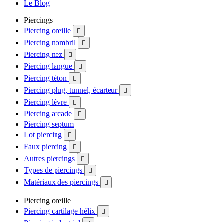
Le Blog
Piercings
Piercing oreille

Piercing nombril

Piercing nez

Piercing langue

Piercing téton

Piercing plug, tunnel, écarteur

Piercing lèvre

Piercing arcade

Piercing septum
Lot piercing

Faux piercing

Autres piercings

Types de piercings

Matériaux des piercings

Piercing oreille
Piercing cartilage hélix
