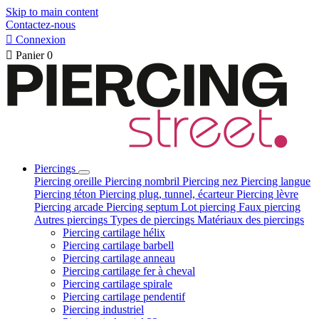
Skip to main content
Contactez-nous

Connexion

Panier
0
Piercings
Piercing oreille
Piercing nombril
Piercing nez
Piercing langue
Piercing téton
Piercing plug, tunnel, écarteur
Piercing lèvre
Piercing arcade
Piercing septum
Lot piercing
Faux piercing
Autres piercings
Types de piercings
Matériaux des piercings
Piercing cartilage hélix
Piercing cartilage barbell
Piercing cartilage anneau
Piercing cartilage fer à cheval
Piercing cartilage spirale
Piercing cartilage pendentif
Piercing industriel