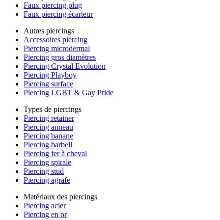
Faux piercing plug
Faux piercing écarteur
Autres piercings
Accessoires piercing
Piercing microdermal
Piercing gros diamètres
Piercing Crystal Evolution
Piercing Playboy
Piercing surface
Piercing LGBT & Gay Pride
Types de piercings
Piercing retainer
Piercing anneau
Piercing banane
Piercing barbell
Piercing fer à cheval
Piercing spirale
Piercing stud
Piercing agrafe
Matériaux des piercings
Piercing acier
Piercing en or