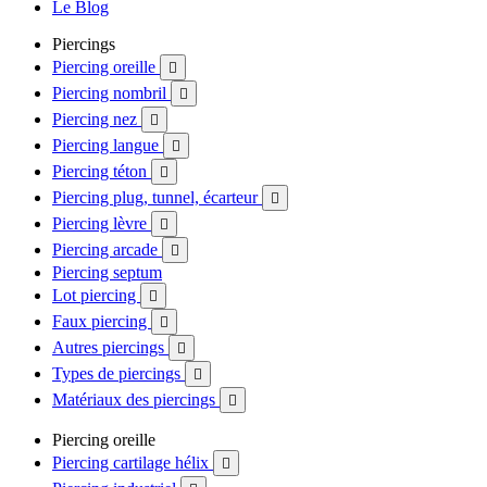
Le Blog
Piercings
Piercing oreille

Piercing nombril

Piercing nez

Piercing langue

Piercing téton

Piercing plug, tunnel, écarteur

Piercing lèvre

Piercing arcade

Piercing septum
Lot piercing

Faux piercing

Autres piercings

Types de piercings

Matériaux des piercings

Piercing oreille
Piercing cartilage hélix
