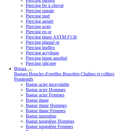
Piercing barbell
Piercing fer à cheval
Piercing spirale
Piercing stud
Piercing agrafe
Piercing acier
Piercing en or
Piercing titane ASTM F136
Piercing plaqué or
Piercing bioflex
Piercing acrylique
Piercing titane anodisé
Piercing silicone
Bijoux
Bagues
Boucles d'oreilles
Bracelets
Chaînes et colliers
Pendentifs
Bague acier inoxydable
Bague acier Hommes
Bague acier Femmes
Bague titane
Bague titane Hommes
Bague titane Femmes
Bague tungstène
Bague tungstène Hommes
Bague tungstène Femmes