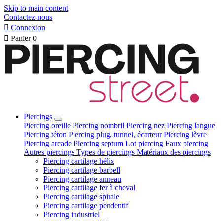
Skip to main content
Contactez-nous

Connexion

Panier
0
Piercings
Piercing oreille
Piercing nombril
Piercing nez
Piercing langue
Piercing téton
Piercing plug, tunnel, écarteur
Piercing lèvre
Piercing arcade
Piercing septum
Lot piercing
Faux piercing
Autres piercings
Types de piercings
Matériaux des piercings
Piercing cartilage hélix
Piercing cartilage barbell
Piercing cartilage anneau
Piercing cartilage fer à cheval
Piercing cartilage spirale
Piercing cartilage pendentif
Piercing industriel