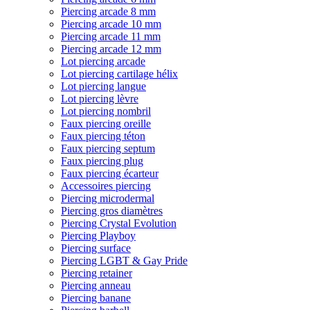
Piercing arcade 8 mm
Piercing arcade 10 mm
Piercing arcade 11 mm
Piercing arcade 12 mm
Lot piercing arcade
Lot piercing cartilage hélix
Lot piercing langue
Lot piercing lèvre
Lot piercing nombril
Faux piercing oreille
Faux piercing téton
Faux piercing septum
Faux piercing plug
Faux piercing écarteur
Accessoires piercing
Piercing microdermal
Piercing gros diamètres
Piercing Crystal Evolution
Piercing Playboy
Piercing surface
Piercing LGBT & Gay Pride
Piercing retainer
Piercing anneau
Piercing banane