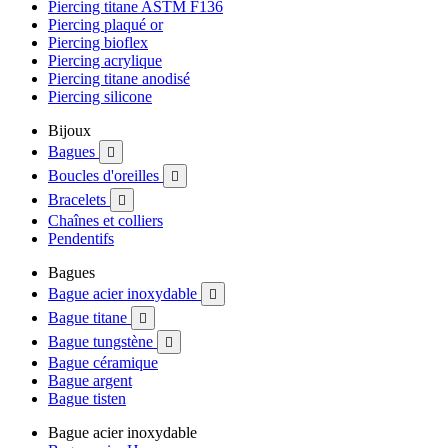
Piercing titane ASTM F136
Piercing plaqué or
Piercing bioflex
Piercing acrylique
Piercing titane anodisé
Piercing silicone
Bijoux
Bagues

Boucles d'oreilles

Bracelets

Chaînes et colliers
Pendentifs
Bagues
Bague acier inoxydable

Bague titane

Bague tungstène

Bague céramique
Bague argent
Bague tisten
Bague acier inoxydable