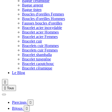
Bague céramique
Bague argent
Bague tisten
Boucles d'oreilles Femmes
Boucles d'oreilles Hommes
Fausses boucles d'oreilles
Bracelet acier inoxydable
Bracelet acier Hommes
Bracelet acier Femmes
Bracelet cuir
Bracelets cuir Hommes
Bracelets cuir Femmes
Bracelet shamballa
Bracelet tungstène
Bracelet caoutchouc
Bracelet céramique
Le Blog


Tous
Piercings

Bijoux
