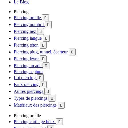
Le Blog
Piercings
Piercing oreille

Piercing nombril

Piercing nez

Piercing langue

Piercing téton

Piercing plug, tunnel, écarteur

Piercing lèvre

Piercing arcade

Piercing septum
Lot piercing

Faux piercing

Autres piercings

Types de piercings

Matériaux des piercings

Piercing oreille
Piercing cartilage hélix
