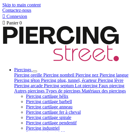
Skip to main content
Contactez-nous

Connexion

Panier
0
Piercings
Piercing oreille
Piercing nombril
Piercing nez
Piercing langue
Piercing téton
Piercing plug, tunnel, écarteur
Piercing lèvre
Piercing arcade
Piercing septum
Lot piercing
Faux piercing
Autres piercings
Types de piercings
Matériaux des piercings
Piercing cartilage hélix
Piercing cartilage barbell
Piercing cartilage anneau
Piercing cartilage fer à cheval
Piercing cartilage spirale
Piercing cartilage pendentif
Piercing industriel