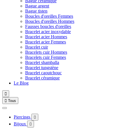
Bague céramique
Bague argent
Bague tisten
Boucles d'oreilles Femmes
Boucles d'oreilles Hommes
Fausses boucles d'oreilles
Bracelet acier inoxydable
Bracelet acier Hommes
Bracelet acier Femmes
Bracelet cuir
Bracelets cuir Hommes
Bracelets cuir Femmes
Bracelet shamballa
Bracelet tungstène
Bracelet caoutchouc
Bracelet céramique
Le Blog


Tous
Piercings

Bijoux
