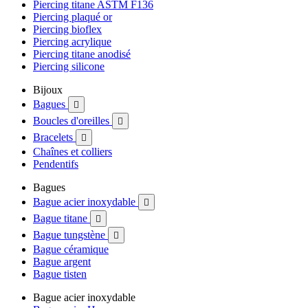
Piercing titane ASTM F136
Piercing plaqué or
Piercing bioflex
Piercing acrylique
Piercing titane anodisé
Piercing silicone
Bijoux
Bagues

Boucles d'oreilles

Bracelets

Chaînes et colliers
Pendentifs
Bagues
Bague acier inoxydable

Bague titane

Bague tungstène

Bague céramique
Bague argent
Bague tisten
Bague acier inoxydable