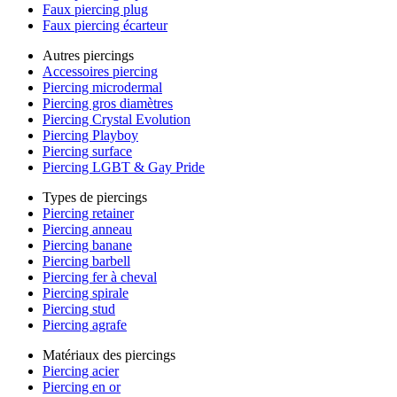
Faux piercing plug
Faux piercing écarteur
Autres piercings
Accessoires piercing
Piercing microdermal
Piercing gros diamètres
Piercing Crystal Evolution
Piercing Playboy
Piercing surface
Piercing LGBT & Gay Pride
Types de piercings
Piercing retainer
Piercing anneau
Piercing banane
Piercing barbell
Piercing fer à cheval
Piercing spirale
Piercing stud
Piercing agrafe
Matériaux des piercings
Piercing acier
Piercing en or