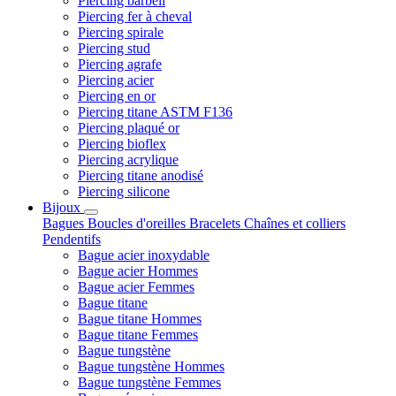
Piercing barbell
Piercing fer à cheval
Piercing spirale
Piercing stud
Piercing agrafe
Piercing acier
Piercing en or
Piercing titane ASTM F136
Piercing plaqué or
Piercing bioflex
Piercing acrylique
Piercing titane anodisé
Piercing silicone
Bijoux
Bagues
Boucles d'oreilles
Bracelets
Chaînes et colliers
Pendentifs
Bague acier inoxydable
Bague acier Hommes
Bague acier Femmes
Bague titane
Bague titane Hommes
Bague titane Femmes
Bague tungstène
Bague tungstène Hommes
Bague tungstène Femmes