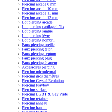
Piercing arcade 8 mm
Piercing arcade 10 mm
Piercing arcade 11 mm
Piercing arcade 12 mm
Lot piercing arcade
Lot piercing cartilage hélix
Lot piercing langue
Lot piercing lèvre
Lot piercing nombril
Faux piercing oreille
Faux piercing téton
Faux piercing septum
Faux piercing plug
Faux piercing écarteur
Accessoires piercing
Piercing microdermal
Piercing gros diamètres
Piercing Crystal Evolution
Piercing Playboy
Piercing surface
Piercing LGBT & Gay Pride
Piercing retainer
Piercing anneau
Piercing banane