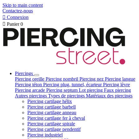
Skip to main content
Contactez-nous

Connexion

Panier
0
Piercings
Piercing oreille
Piercing nombril
Piercing nez
Piercing langue
Piercing téton
Piercing plug, tunnel, écarteur
Piercing lèvre
Piercing arcade
Piercing septum
Lot piercing
Faux piercing
Autres piercings
Types de piercings
Matériaux des piercings
Piercing cartilage hélix
Piercing cartilage barbell
Piercing cartilage anneau
Piercing cartilage fer à cheval
Piercing cartilage spirale
Piercing cartilage pendentif
Piercing industriel