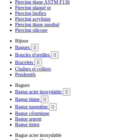
Piercing titane ASTM F136
Piercing plaqué or
Piercing bioflex
Piercing acrylique
Piercing titane anodisé
Piercing silicone
Bijoux
Bagues

Boucles d'oreilles

Bracelets

Chaînes et colliers
Pendentifs
Bagues
Bague acier inoxydable

Bague titane

Bague tungstène

Bague céramique
Bague argent
Bague tisten
Bague acier inoxydable