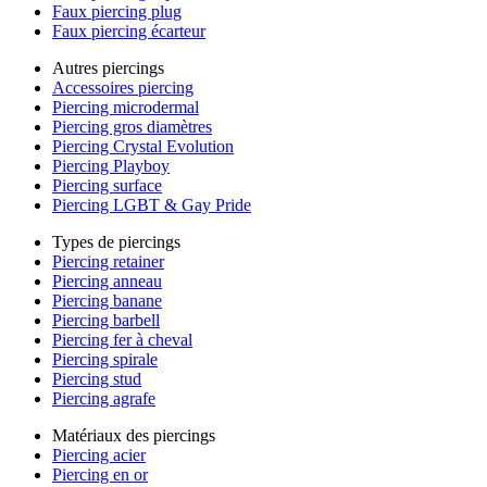
Faux piercing plug
Faux piercing écarteur
Autres piercings
Accessoires piercing
Piercing microdermal
Piercing gros diamètres
Piercing Crystal Evolution
Piercing Playboy
Piercing surface
Piercing LGBT & Gay Pride
Types de piercings
Piercing retainer
Piercing anneau
Piercing banane
Piercing barbell
Piercing fer à cheval
Piercing spirale
Piercing stud
Piercing agrafe
Matériaux des piercings
Piercing acier
Piercing en or