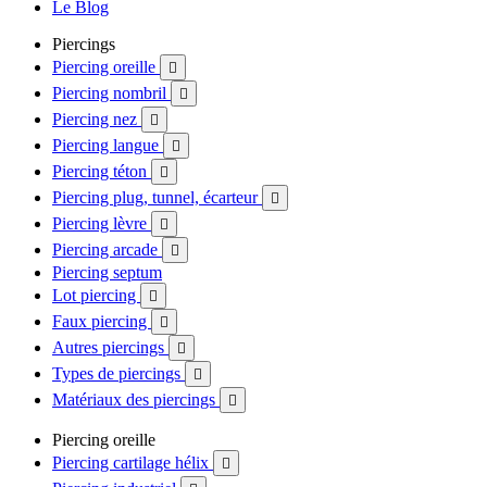
Le Blog
Piercings
Piercing oreille

Piercing nombril

Piercing nez

Piercing langue

Piercing téton

Piercing plug, tunnel, écarteur

Piercing lèvre

Piercing arcade

Piercing septum
Lot piercing

Faux piercing

Autres piercings

Types de piercings

Matériaux des piercings

Piercing oreille
Piercing cartilage hélix
