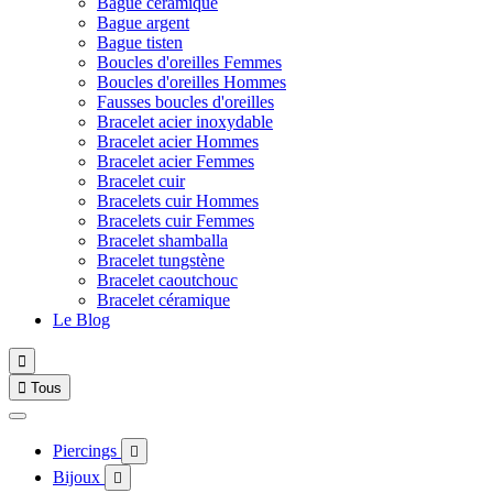
Bague céramique
Bague argent
Bague tisten
Boucles d'oreilles Femmes
Boucles d'oreilles Hommes
Fausses boucles d'oreilles
Bracelet acier inoxydable
Bracelet acier Hommes
Bracelet acier Femmes
Bracelet cuir
Bracelets cuir Hommes
Bracelets cuir Femmes
Bracelet shamballa
Bracelet tungstène
Bracelet caoutchouc
Bracelet céramique
Le Blog


Tous
Piercings

Bijoux
