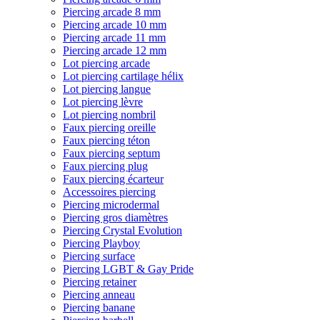
Piercing arcade 8 mm
Piercing arcade 10 mm
Piercing arcade 11 mm
Piercing arcade 12 mm
Lot piercing arcade
Lot piercing cartilage hélix
Lot piercing langue
Lot piercing lèvre
Lot piercing nombril
Faux piercing oreille
Faux piercing téton
Faux piercing septum
Faux piercing plug
Faux piercing écarteur
Accessoires piercing
Piercing microdermal
Piercing gros diamètres
Piercing Crystal Evolution
Piercing Playboy
Piercing surface
Piercing LGBT & Gay Pride
Piercing retainer
Piercing anneau
Piercing banane