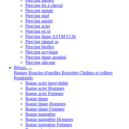
Piercing barbell
Piercing fer à cheval
Piercing spirale
Piercing stud
Piercing agrafe
Piercing acier
Piercing en or
Piercing titane ASTM F136
Piercing plaqué or
Piercing bioflex
Piercing acrylique
Piercing titane anodisé
Piercing silicone
Bijoux
Bagues
Boucles d'oreilles
Bracelets
Chaînes et colliers
Pendentifs
Bague acier inoxydable
Bague acier Hommes
Bague acier Femmes
Bague titane
Bague titane Hommes
Bague titane Femmes
Bague tungstène
Bague tungstène Hommes
Bague tungstène Femmes