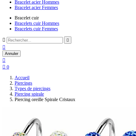
Bracelet acier Hommes
Bracelet acier Femmes
Bracelet cuir
Bracelets cuir Hommes
Bracelets cuir Femmes



Annuler


0
Accueil
Piercings
Types de piercings
Piercing spirale
Piercing oreille Spirale Cristaux