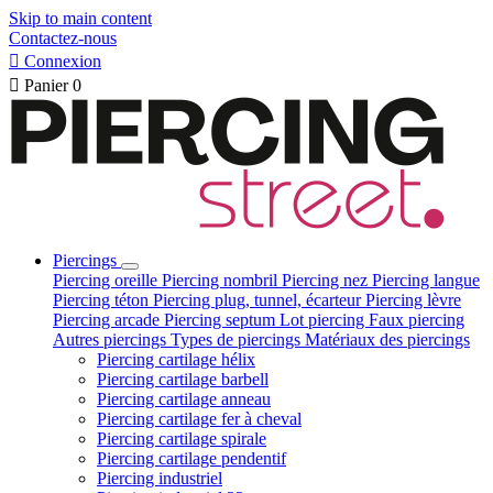
Skip to main content
Contactez-nous

Connexion

Panier
0
Piercings
Piercing oreille
Piercing nombril
Piercing nez
Piercing langue
Piercing téton
Piercing plug, tunnel, écarteur
Piercing lèvre
Piercing arcade
Piercing septum
Lot piercing
Faux piercing
Autres piercings
Types de piercings
Matériaux des piercings
Piercing cartilage hélix
Piercing cartilage barbell
Piercing cartilage anneau
Piercing cartilage fer à cheval
Piercing cartilage spirale
Piercing cartilage pendentif
Piercing industriel