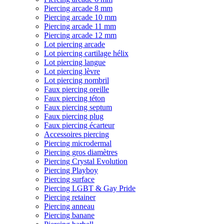
Piercing arcade 8 mm
Piercing arcade 10 mm
Piercing arcade 11 mm
Piercing arcade 12 mm
Lot piercing arcade
Lot piercing cartilage hélix
Lot piercing langue
Lot piercing lèvre
Lot piercing nombril
Faux piercing oreille
Faux piercing téton
Faux piercing septum
Faux piercing plug
Faux piercing écarteur
Accessoires piercing
Piercing microdermal
Piercing gros diamètres
Piercing Crystal Evolution
Piercing Playboy
Piercing surface
Piercing LGBT & Gay Pride
Piercing retainer
Piercing anneau
Piercing banane