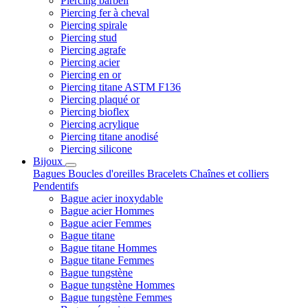
Piercing barbell
Piercing fer à cheval
Piercing spirale
Piercing stud
Piercing agrafe
Piercing acier
Piercing en or
Piercing titane ASTM F136
Piercing plaqué or
Piercing bioflex
Piercing acrylique
Piercing titane anodisé
Piercing silicone
Bijoux
Bagues
Boucles d'oreilles
Bracelets
Chaînes et colliers
Pendentifs
Bague acier inoxydable
Bague acier Hommes
Bague acier Femmes
Bague titane
Bague titane Hommes
Bague titane Femmes
Bague tungstène
Bague tungstène Hommes
Bague tungstène Femmes