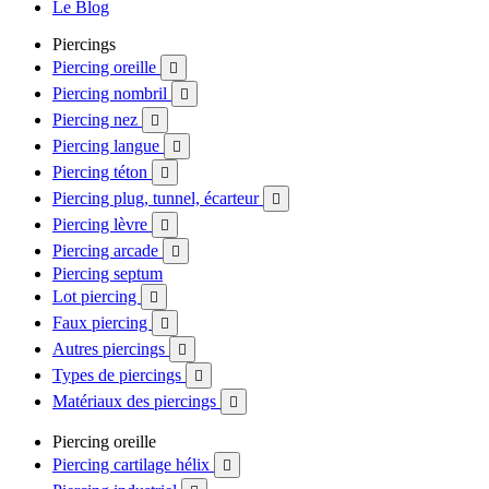
Le Blog
Piercings
Piercing oreille

Piercing nombril

Piercing nez

Piercing langue

Piercing téton

Piercing plug, tunnel, écarteur

Piercing lèvre

Piercing arcade

Piercing septum
Lot piercing

Faux piercing

Autres piercings

Types de piercings

Matériaux des piercings

Piercing oreille
Piercing cartilage hélix
