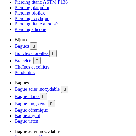
Piercing titane ASTM F136
Piercing plaqué or
Piercing bioflex
Piercing acrylique
Piercing titane anodisé
Piercing silicone
Bijoux
Bagues

Boucles d'oreilles

Bracelets

Chaînes et colliers
Pendentifs
Bagues
Bague acier inoxydable

Bague titane

Bague tungstène

Bague céramique
Bague argent
Bague tisten
Bague acier inoxydable