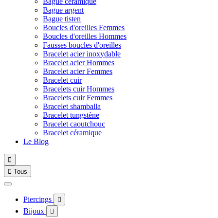
Bague céramique
Bague argent
Bague tisten
Boucles d'oreilles Femmes
Boucles d'oreilles Hommes
Fausses boucles d'oreilles
Bracelet acier inoxydable
Bracelet acier Hommes
Bracelet acier Femmes
Bracelet cuir
Bracelets cuir Hommes
Bracelets cuir Femmes
Bracelet shamballa
Bracelet tungstène
Bracelet caoutchouc
Bracelet céramique
Le Blog


Tous
Piercings

Bijoux
