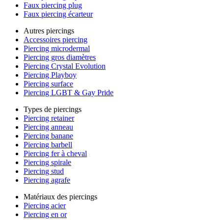
Faux piercing plug
Faux piercing écarteur
Autres piercings
Accessoires piercing
Piercing microdermal
Piercing gros diamètres
Piercing Crystal Evolution
Piercing Playboy
Piercing surface
Piercing LGBT & Gay Pride
Types de piercings
Piercing retainer
Piercing anneau
Piercing banane
Piercing barbell
Piercing fer à cheval
Piercing spirale
Piercing stud
Piercing agrafe
Matériaux des piercings
Piercing acier
Piercing en or