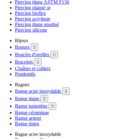
Piercing titane ASTM F136
Piercing plaqué or
Piercing bioflex
Piercing acrylique
Piercing titane anodisé
Piercing silicone
Bijoux
Bagues

Boucles d'oreilles

Bracelets

Chaînes et colliers
Pendentifs
Bagues
Bague acier inoxydable

Bague titane

Bague tungstène

Bague céramique
Bague argent
Bague tisten
Bague acier inoxydable