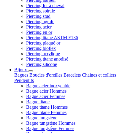
Piercing barbell
Piercing fer à cheval
Piercing spirale
Piercing stud
Piercing agrafe
Piercing acier
Piercing en or
Piercing titane ASTM F136
Piercing plaqué or
Piercing bioflex
Piercing acrylique
Piercing titane anodisé
Piercing silicone
Bijoux
Bagues
Boucles d'oreilles
Bracelets
Chaînes et colliers
Pendentifs
Bague acier inoxydable
Bague acier Hommes
Bague acier Femmes
Bague titane
Bague titane Hommes
Bague titane Femmes
Bague tungstène
Bague tungstène Hommes
Bague tungstène Femmes