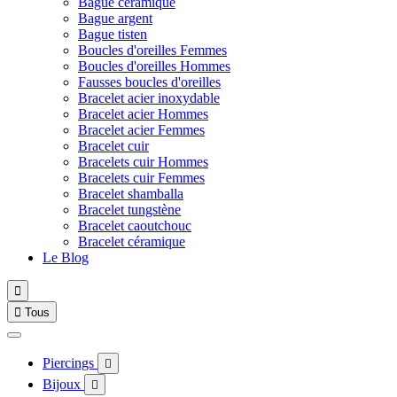
Bague céramique
Bague argent
Bague tisten
Boucles d'oreilles Femmes
Boucles d'oreilles Hommes
Fausses boucles d'oreilles
Bracelet acier inoxydable
Bracelet acier Hommes
Bracelet acier Femmes
Bracelet cuir
Bracelets cuir Hommes
Bracelets cuir Femmes
Bracelet shamballa
Bracelet tungstène
Bracelet caoutchouc
Bracelet céramique
Le Blog


Tous
Piercings

Bijoux
