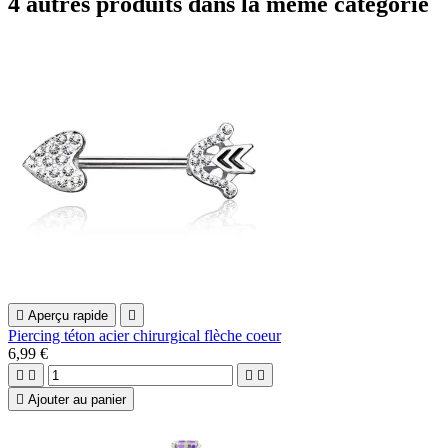
4 autres produits dans la même catégorie

Aperçu rapide

Piercing téton acier chirurgical flèche coeur
6,99 €





Ajouter au panier