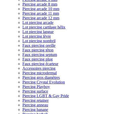
Piercing arcade 8 mm
Piercing arcade 10 mm
Piercing arcade 11 mm
Piercing arcade 12 mm
Lot piercing arcade
Lot piercing cartilage hélix
Lot piercing langue
Lot piercing lèvre
Lot piercing nombril
Faux piercing oreille
Faux piercing téton
Faux piercing septum
Faux piercing plug
Faux piercing écarteur
Accessoires piercing
Piercing microdermal
Piercing gros diamètres
Piercing Crystal Evolution
Piercing Playboy
Piercing surface
Piercing LGBT & Gay Pride
Piercing retainer
Piercing anneau
Piercing banane