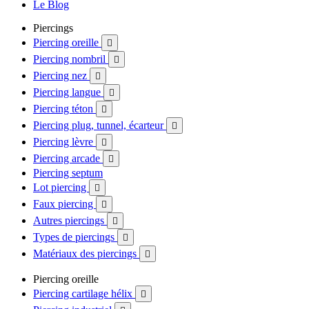
Le Blog
Piercings
Piercing oreille

Piercing nombril

Piercing nez

Piercing langue

Piercing téton

Piercing plug, tunnel, écarteur

Piercing lèvre

Piercing arcade

Piercing septum
Lot piercing

Faux piercing

Autres piercings

Types de piercings

Matériaux des piercings

Piercing oreille
Piercing cartilage hélix
