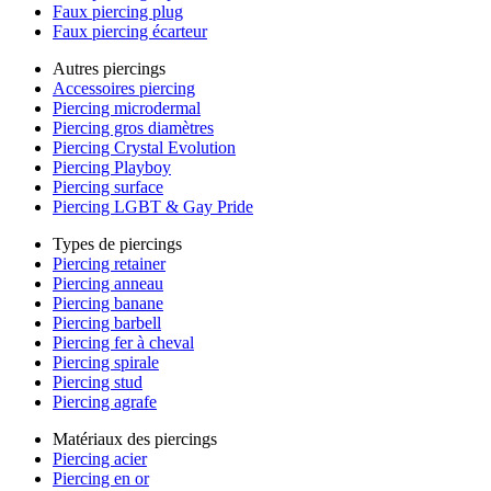
Faux piercing plug
Faux piercing écarteur
Autres piercings
Accessoires piercing
Piercing microdermal
Piercing gros diamètres
Piercing Crystal Evolution
Piercing Playboy
Piercing surface
Piercing LGBT & Gay Pride
Types de piercings
Piercing retainer
Piercing anneau
Piercing banane
Piercing barbell
Piercing fer à cheval
Piercing spirale
Piercing stud
Piercing agrafe
Matériaux des piercings
Piercing acier
Piercing en or