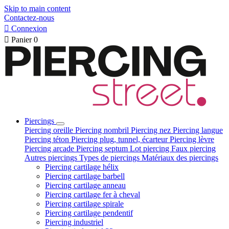
Skip to main content
Contactez-nous

Connexion

Panier
0
Piercings
Piercing oreille
Piercing nombril
Piercing nez
Piercing langue
Piercing téton
Piercing plug, tunnel, écarteur
Piercing lèvre
Piercing arcade
Piercing septum
Lot piercing
Faux piercing
Autres piercings
Types de piercings
Matériaux des piercings
Piercing cartilage hélix
Piercing cartilage barbell
Piercing cartilage anneau
Piercing cartilage fer à cheval
Piercing cartilage spirale
Piercing cartilage pendentif
Piercing industriel