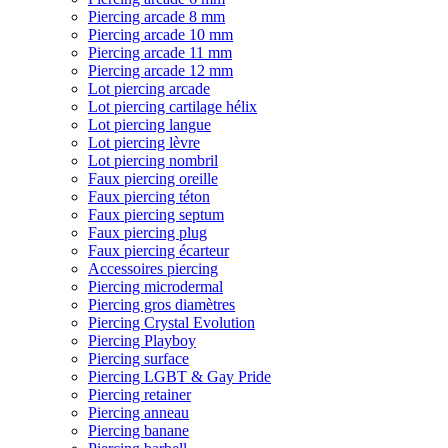
Piercing arcade 8 mm
Piercing arcade 10 mm
Piercing arcade 11 mm
Piercing arcade 12 mm
Lot piercing arcade
Lot piercing cartilage hélix
Lot piercing langue
Lot piercing lèvre
Lot piercing nombril
Faux piercing oreille
Faux piercing téton
Faux piercing septum
Faux piercing plug
Faux piercing écarteur
Accessoires piercing
Piercing microdermal
Piercing gros diamètres
Piercing Crystal Evolution
Piercing Playboy
Piercing surface
Piercing LGBT & Gay Pride
Piercing retainer
Piercing anneau
Piercing banane