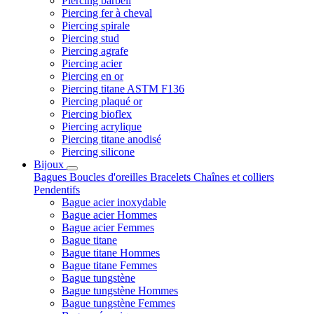
Piercing barbell
Piercing fer à cheval
Piercing spirale
Piercing stud
Piercing agrafe
Piercing acier
Piercing en or
Piercing titane ASTM F136
Piercing plaqué or
Piercing bioflex
Piercing acrylique
Piercing titane anodisé
Piercing silicone
Bijoux
Bagues
Boucles d'oreilles
Bracelets
Chaînes et colliers
Pendentifs
Bague acier inoxydable
Bague acier Hommes
Bague acier Femmes
Bague titane
Bague titane Hommes
Bague titane Femmes
Bague tungstène
Bague tungstène Hommes
Bague tungstène Femmes