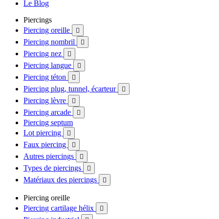
Le Blog
Piercings
Piercing oreille

Piercing nombril

Piercing nez

Piercing langue

Piercing téton

Piercing plug, tunnel, écarteur

Piercing lèvre

Piercing arcade

Piercing septum
Lot piercing

Faux piercing

Autres piercings

Types de piercings

Matériaux des piercings

Piercing oreille
Piercing cartilage hélix
