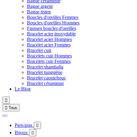
Bague céramique
Bague argent
Bague tisten
Boucles d'oreilles Femmes
Boucles d'oreilles Hommes
Fausses boucles d'oreilles
Bracelet acier inoxydable
Bracelet acier Hommes
Bracelet acier Femmes
Bracelet cuir
Bracelets cuir Hommes
Bracelets cuir Femmes
Bracelet shamballa
Bracelet tungstène
Bracelet caoutchouc
Bracelet céramique
Le Blog


Tous
Piercings

Bijoux
