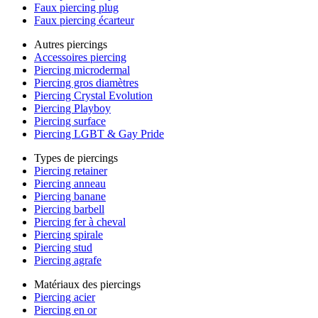
Faux piercing plug
Faux piercing écarteur
Autres piercings
Accessoires piercing
Piercing microdermal
Piercing gros diamètres
Piercing Crystal Evolution
Piercing Playboy
Piercing surface
Piercing LGBT & Gay Pride
Types de piercings
Piercing retainer
Piercing anneau
Piercing banane
Piercing barbell
Piercing fer à cheval
Piercing spirale
Piercing stud
Piercing agrafe
Matériaux des piercings
Piercing acier
Piercing en or