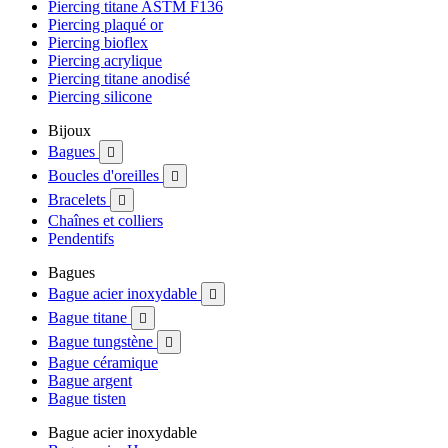
Piercing titane ASTM F136
Piercing plaqué or
Piercing bioflex
Piercing acrylique
Piercing titane anodisé
Piercing silicone
Bijoux
Bagues

Boucles d'oreilles

Bracelets

Chaînes et colliers
Pendentifs
Bagues
Bague acier inoxydable

Bague titane

Bague tungstène

Bague céramique
Bague argent
Bague tisten
Bague acier inoxydable