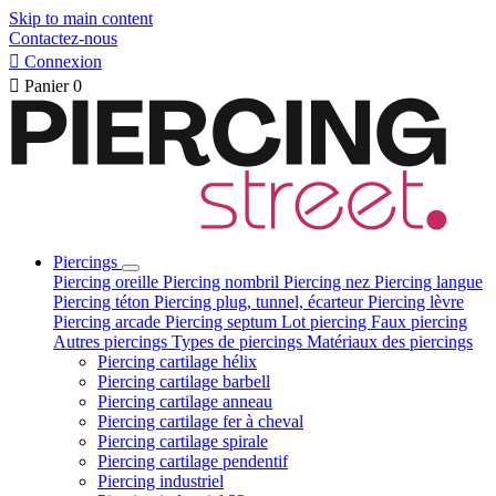
Skip to main content
Contactez-nous

Connexion

Panier
0
Piercings
Piercing oreille
Piercing nombril
Piercing nez
Piercing langue
Piercing téton
Piercing plug, tunnel, écarteur
Piercing lèvre
Piercing arcade
Piercing septum
Lot piercing
Faux piercing
Autres piercings
Types de piercings
Matériaux des piercings
Piercing cartilage hélix
Piercing cartilage barbell
Piercing cartilage anneau
Piercing cartilage fer à cheval
Piercing cartilage spirale
Piercing cartilage pendentif
Piercing industriel