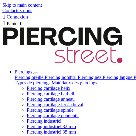
Skip to main content
Contactez-nous

Connexion

Panier
0
Piercings
Piercing oreille
Piercing nombril
Piercing nez
Piercing langue
P
Types de piercings
Matériaux des piercings
Piercing cartilage hélix
Piercing cartilage barbell
Piercing cartilage anneau
Piercing cartilage fer à cheval
Piercing cartilage spirale
Piercing cartilage pendentif
Piercing industriel
Piercing industriel 32 mm
Piercing industriel 35 mm