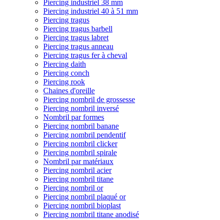
Piercing industriel 38 mm
Piercing industriel 40 à 51 mm
Piercing tragus
Piercing tragus barbell
Piercing tragus labret
Piercing tragus anneau
Piercing tragus fer à cheval
Piercing daith
Piercing conch
Piercing rook
Chaines d'oreille
Piercing nombril de grossesse
Piercing nombril inversé
Nombril par formes
Piercing nombril banane
Piercing nombril pendentif
Piercing nombril clicker
Piercing nombril spirale
Nombril par matériaux
Piercing nombril acier
Piercing nombril titane
Piercing nombril or
Piercing nombril plaqué or
Piercing nombril bioplast
Piercing nombril titane anodisé