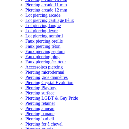
Piercing arcade 11 mm
Piercing arcade 12 mm
Lot piercing arcade
Lot piercing cartilage hélix
Lot piercing langue
Lot piercing lèvre
Lot piercing nombril
Faux piercing oreille
Faux piercing téton
Faux piercing septum
Faux piercing plug
Faux piercing écarteur
Accessoires piercing
Piercing microdermal
Piercing gros diamètres
Piercing Crystal Evolution
Piercing Playboy
Piercing surface
Piercing LGBT & Gay Pride
Piercing retainer
Piercing anneau
Piercing banane
Piercing barbell
Piercing fer à cheval