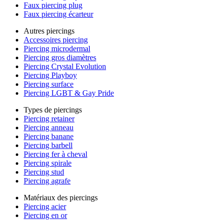
Faux piercing plug
Faux piercing écarteur
Autres piercings
Accessoires piercing
Piercing microdermal
Piercing gros diamètres
Piercing Crystal Evolution
Piercing Playboy
Piercing surface
Piercing LGBT & Gay Pride
Types de piercings
Piercing retainer
Piercing anneau
Piercing banane
Piercing barbell
Piercing fer à cheval
Piercing spirale
Piercing stud
Piercing agrafe
Matériaux des piercings
Piercing acier
Piercing en or