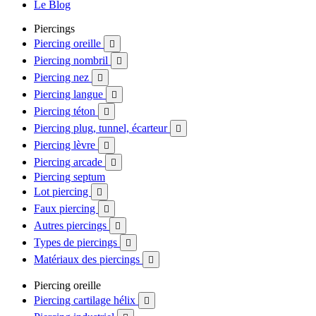
Le Blog
Piercings
Piercing oreille

Piercing nombril

Piercing nez

Piercing langue

Piercing téton

Piercing plug, tunnel, écarteur

Piercing lèvre

Piercing arcade

Piercing septum
Lot piercing

Faux piercing

Autres piercings

Types de piercings

Matériaux des piercings

Piercing oreille
Piercing cartilage hélix
