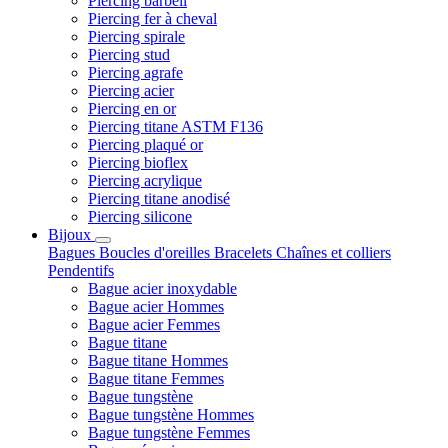
Piercing barbell
Piercing fer à cheval
Piercing spirale
Piercing stud
Piercing agrafe
Piercing acier
Piercing en or
Piercing titane ASTM F136
Piercing plaqué or
Piercing bioflex
Piercing acrylique
Piercing titane anodisé
Piercing silicone
Bijoux
Bagues
Boucles d'oreilles
Bracelets
Chaînes et colliers
Pendentifs
Bague acier inoxydable
Bague acier Hommes
Bague acier Femmes
Bague titane
Bague titane Hommes
Bague titane Femmes
Bague tungstène
Bague tungstène Hommes
Bague tungstène Femmes