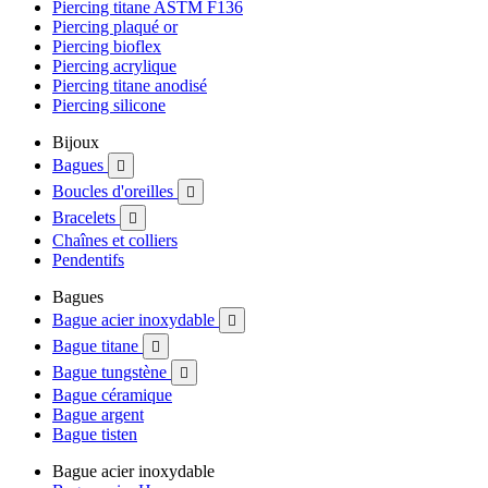
Piercing titane ASTM F136
Piercing plaqué or
Piercing bioflex
Piercing acrylique
Piercing titane anodisé
Piercing silicone
Bijoux
Bagues

Boucles d'oreilles

Bracelets

Chaînes et colliers
Pendentifs
Bagues
Bague acier inoxydable

Bague titane

Bague tungstène

Bague céramique
Bague argent
Bague tisten
Bague acier inoxydable