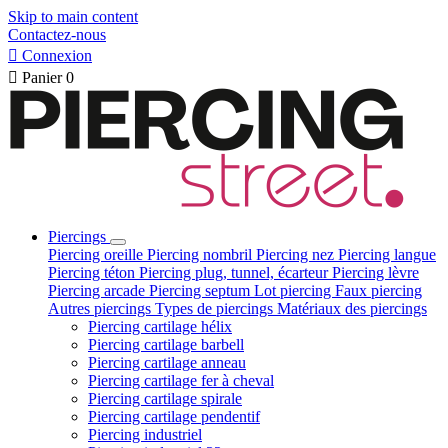
Skip to main content
Contactez-nous

Connexion

Panier
0
Piercings
Piercing oreille
Piercing nombril
Piercing nez
Piercing langue
Piercing téton
Piercing plug, tunnel, écarteur
Piercing lèvre
Piercing arcade
Piercing septum
Lot piercing
Faux piercing
Autres piercings
Types de piercings
Matériaux des piercings
Piercing cartilage hélix
Piercing cartilage barbell
Piercing cartilage anneau
Piercing cartilage fer à cheval
Piercing cartilage spirale
Piercing cartilage pendentif
Piercing industriel