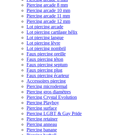
Piercing arcade 8 mm
Piercing arcade 10 mm
Piercing arcade 11 mm
Piercing arcade 12 mm
Lot piercing arcade
Lot piercing cartilage hélix
Lot piercing langue
Lot piercing lèvre
Lot piercing nombril
Faux piercing oreille
Faux piercing téton
Faux piercing septum
Faux piercing plug
Faux piercing écarteur
Accessoires piercing
Piercing microdermal
Piercing gros diamètres
Piercing Crystal Evolution
Piercing Playboy
Piercing surface
Piercing LGBT & Gay Pride
Piercing retainer
Piercing anneau
Piercing banane