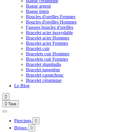
Bague céramique
Bague argent
Bague tisten
Boucles d'oreilles Femmes
Boucles d'oreilles Hommes
Fausses boucles d'oreilles
Bracelet acier inoxydable
Bracelet acier Hommes
Bracelet acier Femmes
Bracelet cuir
Bracelets cuir Hommes
Bracelets cuir Femmes
Bracelet shamballa
Bracelet tungstène
Bracelet caoutchouc
Bracelet céramique
Le Blog


Tous
Piercings

Bijoux
