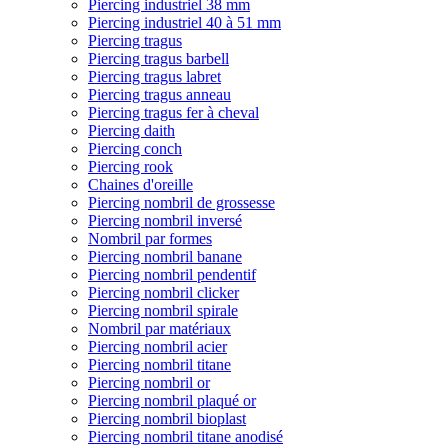
Piercing industriel 38 mm
Piercing industriel 40 à 51 mm
Piercing tragus
Piercing tragus barbell
Piercing tragus labret
Piercing tragus anneau
Piercing tragus fer à cheval
Piercing daith
Piercing conch
Piercing rook
Chaines d'oreille
Piercing nombril de grossesse
Piercing nombril inversé
Nombril par formes
Piercing nombril banane
Piercing nombril pendentif
Piercing nombril clicker
Piercing nombril spirale
Nombril par matériaux
Piercing nombril acier
Piercing nombril titane
Piercing nombril or
Piercing nombril plaqué or
Piercing nombril bioplast
Piercing nombril titane anodisé