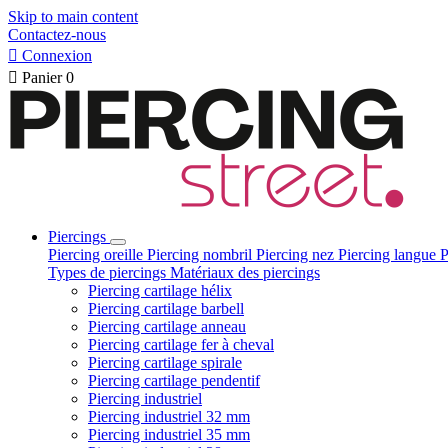
Skip to main content
Contactez-nous

Connexion

Panier
0
Piercings
Piercing oreille
Piercing nombril
Piercing nez
Piercing langue
P
Types de piercings
Matériaux des piercings
Piercing cartilage hélix
Piercing cartilage barbell
Piercing cartilage anneau
Piercing cartilage fer à cheval
Piercing cartilage spirale
Piercing cartilage pendentif
Piercing industriel
Piercing industriel 32 mm
Piercing industriel 35 mm