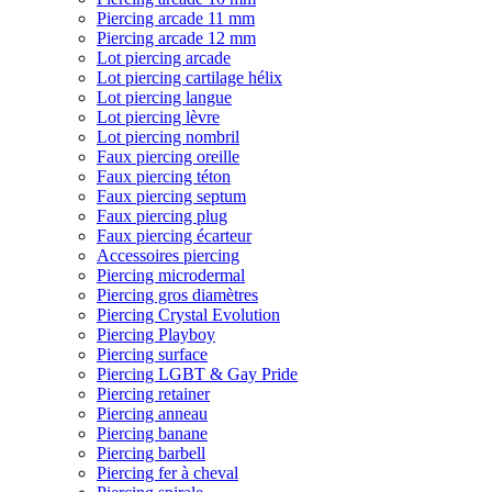
Piercing arcade 11 mm
Piercing arcade 12 mm
Lot piercing arcade
Lot piercing cartilage hélix
Lot piercing langue
Lot piercing lèvre
Lot piercing nombril
Faux piercing oreille
Faux piercing téton
Faux piercing septum
Faux piercing plug
Faux piercing écarteur
Accessoires piercing
Piercing microdermal
Piercing gros diamètres
Piercing Crystal Evolution
Piercing Playboy
Piercing surface
Piercing LGBT & Gay Pride
Piercing retainer
Piercing anneau
Piercing banane
Piercing barbell
Piercing fer à cheval