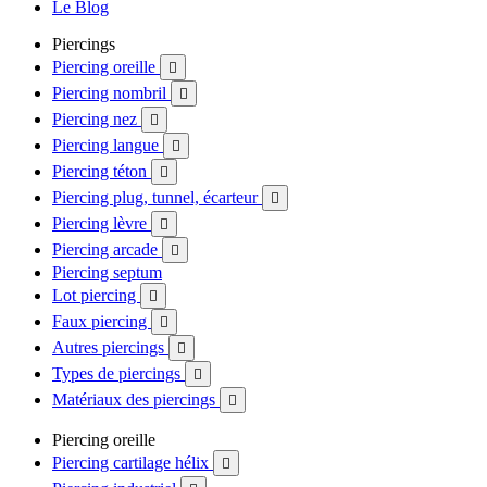
Le Blog
Piercings
Piercing oreille

Piercing nombril

Piercing nez

Piercing langue

Piercing téton

Piercing plug, tunnel, écarteur

Piercing lèvre

Piercing arcade

Piercing septum
Lot piercing

Faux piercing

Autres piercings

Types de piercings

Matériaux des piercings

Piercing oreille
Piercing cartilage hélix
