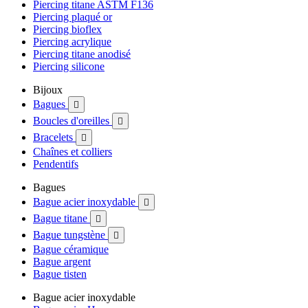
Piercing titane ASTM F136
Piercing plaqué or
Piercing bioflex
Piercing acrylique
Piercing titane anodisé
Piercing silicone
Bijoux
Bagues

Boucles d'oreilles

Bracelets

Chaînes et colliers
Pendentifs
Bagues
Bague acier inoxydable

Bague titane

Bague tungstène

Bague céramique
Bague argent
Bague tisten
Bague acier inoxydable