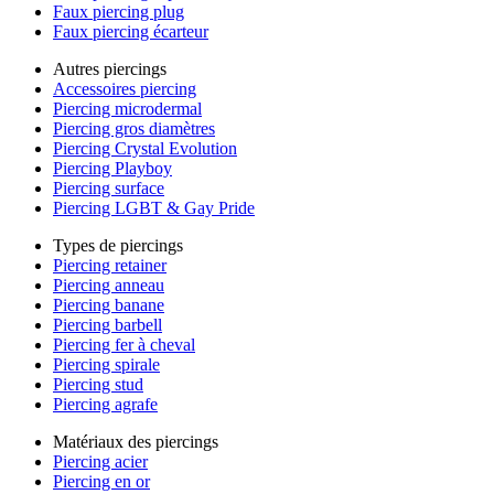
Faux piercing plug
Faux piercing écarteur
Autres piercings
Accessoires piercing
Piercing microdermal
Piercing gros diamètres
Piercing Crystal Evolution
Piercing Playboy
Piercing surface
Piercing LGBT & Gay Pride
Types de piercings
Piercing retainer
Piercing anneau
Piercing banane
Piercing barbell
Piercing fer à cheval
Piercing spirale
Piercing stud
Piercing agrafe
Matériaux des piercings
Piercing acier
Piercing en or