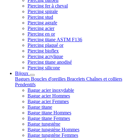
Piercing barbell
Piercing fer à cheval
Piercing spirale
Piercing stud
Piercing agrafe
Piercing acier
Piercing en or
Piercing titane ASTM F136
Piercing plaqué or
Piercing bioflex
Piercing acrylique
Piercing titane anodisé
Piercing silicone
Bijoux
Bagues
Boucles d'oreilles
Bracelets
Chaînes et colliers
Pendentifs
Bague acier inoxydable
Bague acier Hommes
Bague acier Femmes
Bague titane
Bague titane Hommes
Bague titane Femmes
Bague tungstène
Bague tungstène Hommes
Bague tungstène Femmes