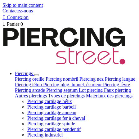
Skip to main content
Contactez-nous

Connexion

Panier
0
Piercings
Piercing oreille
Piercing nombril
Piercing nez
Piercing langue
Piercing téton
Piercing plug, tunnel, écarteur
Piercing lèvre
Piercing arcade
Piercing septum
Lot piercing
Faux piercing
Autres piercings
Types de piercings
Matériaux des piercings
Piercing cartilage hélix
Piercing cartilage barbell
Piercing cartilage anneau
Piercing cartilage fer à cheval
Piercing cartilage spirale
Piercing cartilage pendentif
Piercing industriel