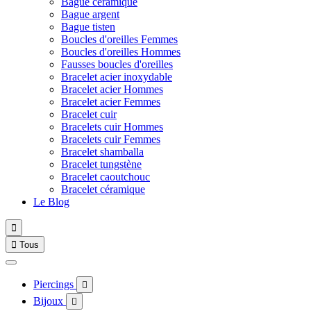
Bague céramique
Bague argent
Bague tisten
Boucles d'oreilles Femmes
Boucles d'oreilles Hommes
Fausses boucles d'oreilles
Bracelet acier inoxydable
Bracelet acier Hommes
Bracelet acier Femmes
Bracelet cuir
Bracelets cuir Hommes
Bracelets cuir Femmes
Bracelet shamballa
Bracelet tungstène
Bracelet caoutchouc
Bracelet céramique
Le Blog


Tous
Piercings

Bijoux
