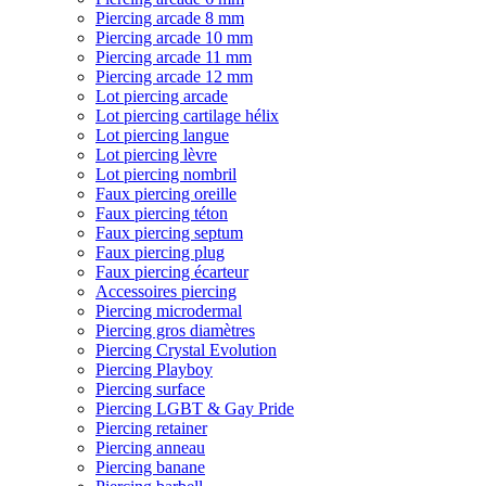
Piercing arcade 8 mm
Piercing arcade 10 mm
Piercing arcade 11 mm
Piercing arcade 12 mm
Lot piercing arcade
Lot piercing cartilage hélix
Lot piercing langue
Lot piercing lèvre
Lot piercing nombril
Faux piercing oreille
Faux piercing téton
Faux piercing septum
Faux piercing plug
Faux piercing écarteur
Accessoires piercing
Piercing microdermal
Piercing gros diamètres
Piercing Crystal Evolution
Piercing Playboy
Piercing surface
Piercing LGBT & Gay Pride
Piercing retainer
Piercing anneau
Piercing banane