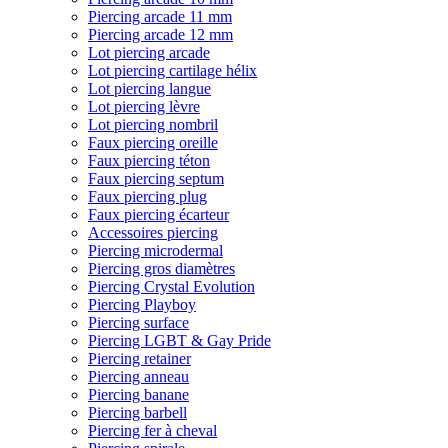
Piercing arcade 11 mm
Piercing arcade 12 mm
Lot piercing arcade
Lot piercing cartilage hélix
Lot piercing langue
Lot piercing lèvre
Lot piercing nombril
Faux piercing oreille
Faux piercing téton
Faux piercing septum
Faux piercing plug
Faux piercing écarteur
Accessoires piercing
Piercing microdermal
Piercing gros diamètres
Piercing Crystal Evolution
Piercing Playboy
Piercing surface
Piercing LGBT & Gay Pride
Piercing retainer
Piercing anneau
Piercing banane
Piercing barbell
Piercing fer à cheval