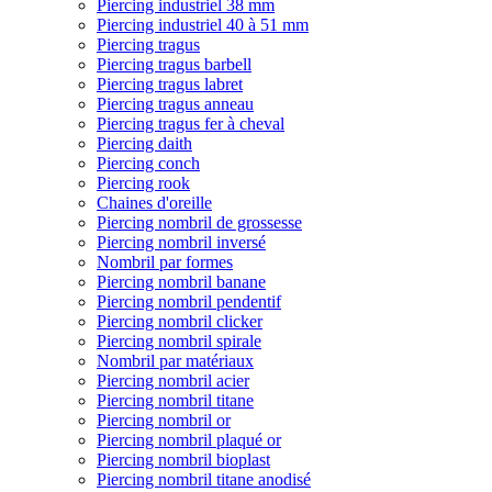
Piercing industriel 38 mm
Piercing industriel 40 à 51 mm
Piercing tragus
Piercing tragus barbell
Piercing tragus labret
Piercing tragus anneau
Piercing tragus fer à cheval
Piercing daith
Piercing conch
Piercing rook
Chaines d'oreille
Piercing nombril de grossesse
Piercing nombril inversé
Nombril par formes
Piercing nombril banane
Piercing nombril pendentif
Piercing nombril clicker
Piercing nombril spirale
Nombril par matériaux
Piercing nombril acier
Piercing nombril titane
Piercing nombril or
Piercing nombril plaqué or
Piercing nombril bioplast
Piercing nombril titane anodisé