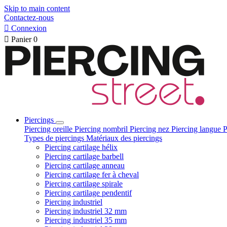
Skip to main content
Contactez-nous

Connexion

Panier
0
Piercings
Piercing oreille
Piercing nombril
Piercing nez
Piercing langue
P
Types de piercings
Matériaux des piercings
Piercing cartilage hélix
Piercing cartilage barbell
Piercing cartilage anneau
Piercing cartilage fer à cheval
Piercing cartilage spirale
Piercing cartilage pendentif
Piercing industriel
Piercing industriel 32 mm
Piercing industriel 35 mm