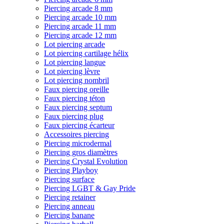
Piercing arcade 8 mm
Piercing arcade 10 mm
Piercing arcade 11 mm
Piercing arcade 12 mm
Lot piercing arcade
Lot piercing cartilage hélix
Lot piercing langue
Lot piercing lèvre
Lot piercing nombril
Faux piercing oreille
Faux piercing téton
Faux piercing septum
Faux piercing plug
Faux piercing écarteur
Accessoires piercing
Piercing microdermal
Piercing gros diamètres
Piercing Crystal Evolution
Piercing Playboy
Piercing surface
Piercing LGBT & Gay Pride
Piercing retainer
Piercing anneau
Piercing banane