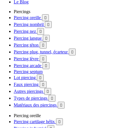
Le Blog
Piercings
Piercing oreille

Piercing nombril

Piercing nez

Piercing langue

Piercing téton

Piercing plug, tunnel, écarteur

Piercing lèvre

Piercing arcade

Piercing septum
Lot piercing

Faux piercing

Autres piercings

Types de piercings

Matériaux des piercings

Piercing oreille
Piercing cartilage hélix
