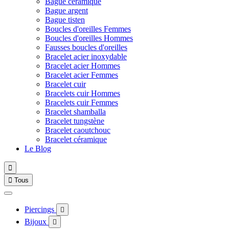
Bague céramique
Bague argent
Bague tisten
Boucles d'oreilles Femmes
Boucles d'oreilles Hommes
Fausses boucles d'oreilles
Bracelet acier inoxydable
Bracelet acier Hommes
Bracelet acier Femmes
Bracelet cuir
Bracelets cuir Hommes
Bracelets cuir Femmes
Bracelet shamballa
Bracelet tungstène
Bracelet caoutchouc
Bracelet céramique
Le Blog


Tous
Piercings

Bijoux
