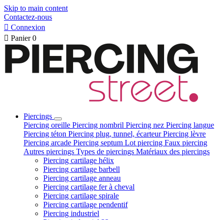
Skip to main content
Contactez-nous

Connexion

Panier
0
Piercings
Piercing oreille
Piercing nombril
Piercing nez
Piercing langue
Piercing téton
Piercing plug, tunnel, écarteur
Piercing lèvre
Piercing arcade
Piercing septum
Lot piercing
Faux piercing
Autres piercings
Types de piercings
Matériaux des piercings
Piercing cartilage hélix
Piercing cartilage barbell
Piercing cartilage anneau
Piercing cartilage fer à cheval
Piercing cartilage spirale
Piercing cartilage pendentif
Piercing industriel