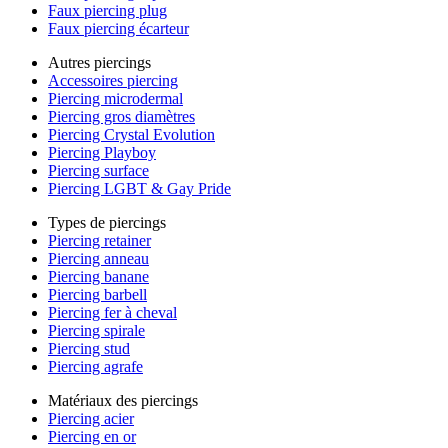
Faux piercing plug
Faux piercing écarteur
Autres piercings
Accessoires piercing
Piercing microdermal
Piercing gros diamètres
Piercing Crystal Evolution
Piercing Playboy
Piercing surface
Piercing LGBT & Gay Pride
Types de piercings
Piercing retainer
Piercing anneau
Piercing banane
Piercing barbell
Piercing fer à cheval
Piercing spirale
Piercing stud
Piercing agrafe
Matériaux des piercings
Piercing acier
Piercing en or