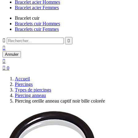
Bracelet acier Hommes
Bracelet acier Femmes
Bracelet cuir
Bracelets cuir Hommes
Bracelets cuir Femmes



Annuler


0
Accueil
Piercings
Types de piercings
Piercing anneau
Piercing oreille anneau captif noir bille colorée