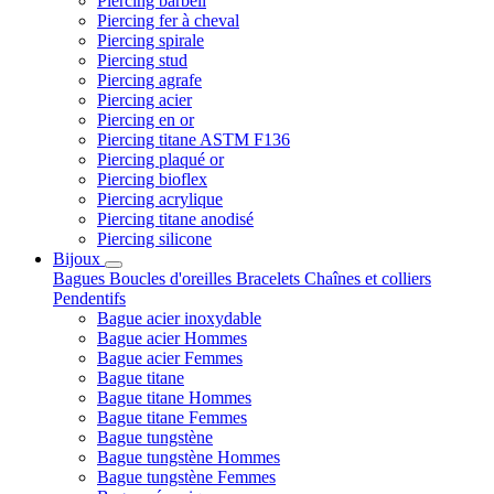
Piercing barbell
Piercing fer à cheval
Piercing spirale
Piercing stud
Piercing agrafe
Piercing acier
Piercing en or
Piercing titane ASTM F136
Piercing plaqué or
Piercing bioflex
Piercing acrylique
Piercing titane anodisé
Piercing silicone
Bijoux
Bagues
Boucles d'oreilles
Bracelets
Chaînes et colliers
Pendentifs
Bague acier inoxydable
Bague acier Hommes
Bague acier Femmes
Bague titane
Bague titane Hommes
Bague titane Femmes
Bague tungstène
Bague tungstène Hommes
Bague tungstène Femmes