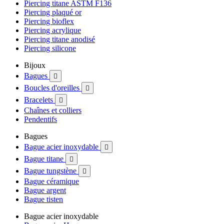
Piercing titane ASTM F136
Piercing plaqué or
Piercing bioflex
Piercing acrylique
Piercing titane anodisé
Piercing silicone
Bijoux
Bagues

Boucles d'oreilles

Bracelets

Chaînes et colliers
Pendentifs
Bagues
Bague acier inoxydable

Bague titane

Bague tungstène

Bague céramique
Bague argent
Bague tisten
Bague acier inoxydable