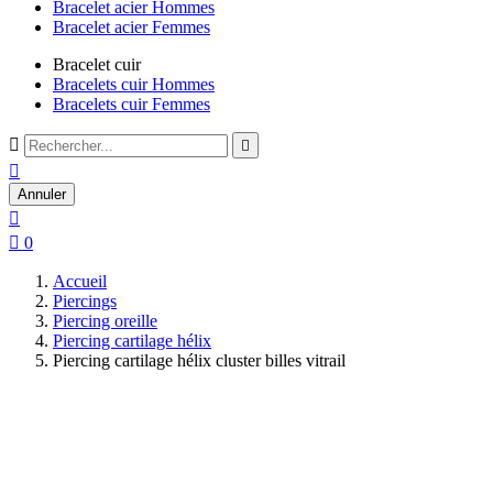
Bracelet acier Hommes
Bracelet acier Femmes
Bracelet cuir
Bracelets cuir Hommes
Bracelets cuir Femmes



Annuler


0
Accueil
Piercings
Piercing oreille
Piercing cartilage hélix
Piercing cartilage hélix cluster billes vitrail