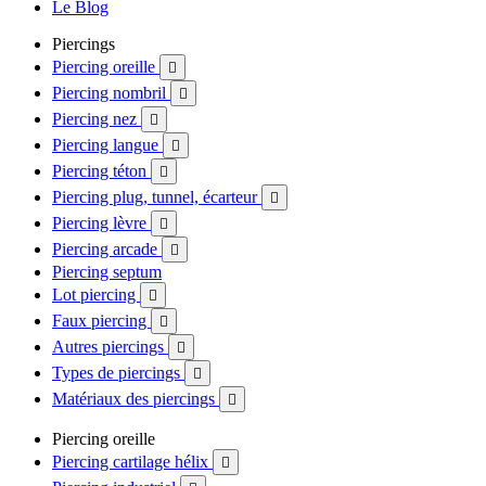
Le Blog
Piercings
Piercing oreille

Piercing nombril

Piercing nez

Piercing langue

Piercing téton

Piercing plug, tunnel, écarteur

Piercing lèvre

Piercing arcade

Piercing septum
Lot piercing

Faux piercing

Autres piercings

Types de piercings

Matériaux des piercings

Piercing oreille
Piercing cartilage hélix
