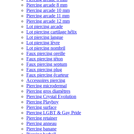
Piercing arcade 8 mm
Piercing arcade 10 mm
Piercing arcade 11 mm
Piercing arcade 12 mm
Lot piercing arcade
Lot piercing cartilage hélix
Lot piercing langue
Lot piercing lèvre
Lot piercing nombril
Faux piercing oreille
Faux piercing téton
Faux piercing septum
Faux piercing plug
Faux piercing écarteur
Accessoires piercing
Piercing microdermal
Piercing gros diamètres
Piercing Crystal Evolution
Piercing Playboy
Piercing surface
Piercing LGBT & Gay Pride
Piercing retainer
Piercing anneau
Piercing banane