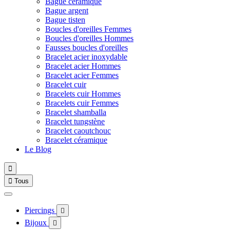
Bague céramique
Bague argent
Bague tisten
Boucles d'oreilles Femmes
Boucles d'oreilles Hommes
Fausses boucles d'oreilles
Bracelet acier inoxydable
Bracelet acier Hommes
Bracelet acier Femmes
Bracelet cuir
Bracelets cuir Hommes
Bracelets cuir Femmes
Bracelet shamballa
Bracelet tungstène
Bracelet caoutchouc
Bracelet céramique
Le Blog


Tous
Piercings

Bijoux
