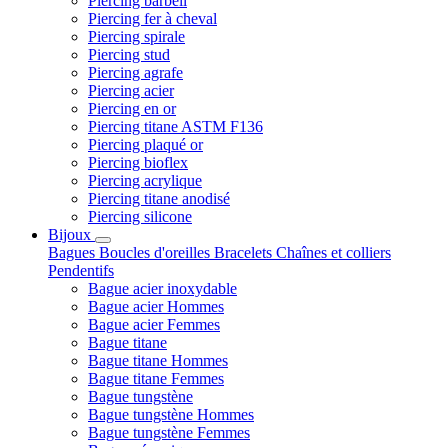
Piercing barbell
Piercing fer à cheval
Piercing spirale
Piercing stud
Piercing agrafe
Piercing acier
Piercing en or
Piercing titane ASTM F136
Piercing plaqué or
Piercing bioflex
Piercing acrylique
Piercing titane anodisé
Piercing silicone
Bijoux
Bagues
Boucles d'oreilles
Bracelets
Chaînes et colliers
Pendentifs
Bague acier inoxydable
Bague acier Hommes
Bague acier Femmes
Bague titane
Bague titane Hommes
Bague titane Femmes
Bague tungstène
Bague tungstène Hommes
Bague tungstène Femmes