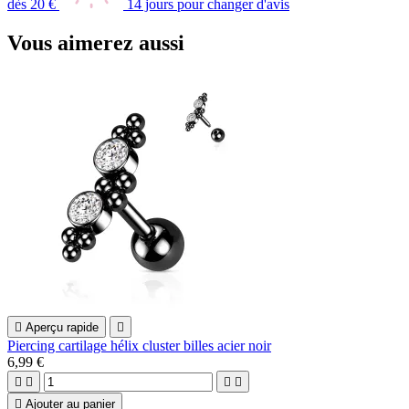
dès 20 €
14 jours pour changer d'avis
Vous aimerez aussi

Aperçu rapide

Piercing cartilage hélix cluster billes acier noir
6,99 €





Ajouter au panier