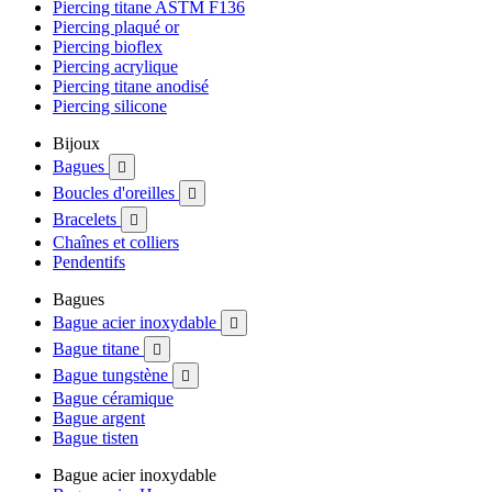
Piercing titane ASTM F136
Piercing plaqué or
Piercing bioflex
Piercing acrylique
Piercing titane anodisé
Piercing silicone
Bijoux
Bagues

Boucles d'oreilles

Bracelets

Chaînes et colliers
Pendentifs
Bagues
Bague acier inoxydable

Bague titane

Bague tungstène

Bague céramique
Bague argent
Bague tisten
Bague acier inoxydable