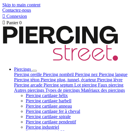
Skip to main content
Contactez-nous

Connexion

Panier
0
Piercings
Piercing oreille
Piercing nombril
Piercing nez
Piercing langue
Piercing téton
Piercing plug, tunnel, écarteur
Piercing lèvre
Piercing arcade
Piercing septum
Lot piercing
Faux piercing
Autres piercings
Types de piercings
Matériaux des piercings
Piercing cartilage hélix
Piercing cartilage barbell
Piercing cartilage anneau
Piercing cartilage fer à cheval
Piercing cartilage spirale
Piercing cartilage pendentif
Piercing industriel