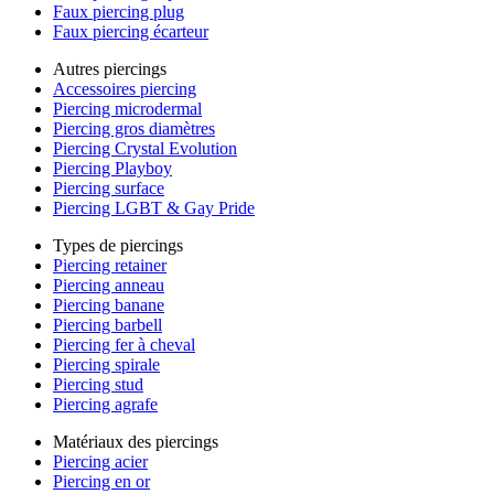
Faux piercing plug
Faux piercing écarteur
Autres piercings
Accessoires piercing
Piercing microdermal
Piercing gros diamètres
Piercing Crystal Evolution
Piercing Playboy
Piercing surface
Piercing LGBT & Gay Pride
Types de piercings
Piercing retainer
Piercing anneau
Piercing banane
Piercing barbell
Piercing fer à cheval
Piercing spirale
Piercing stud
Piercing agrafe
Matériaux des piercings
Piercing acier
Piercing en or