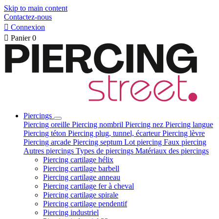
Skip to main content
Contactez-nous

Connexion

Panier
0
Piercings
Piercing oreille
Piercing nombril
Piercing nez
Piercing langue
Piercing téton
Piercing plug, tunnel, écarteur
Piercing lèvre
Piercing arcade
Piercing septum
Lot piercing
Faux piercing
Autres piercings
Types de piercings
Matériaux des piercings
Piercing cartilage hélix
Piercing cartilage barbell
Piercing cartilage anneau
Piercing cartilage fer à cheval
Piercing cartilage spirale
Piercing cartilage pendentif
Piercing industriel