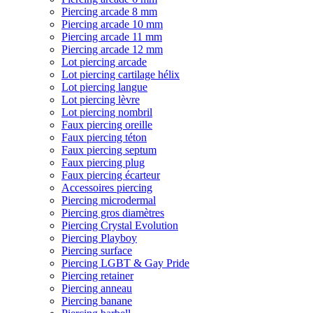
Piercing arcade 8 mm
Piercing arcade 10 mm
Piercing arcade 11 mm
Piercing arcade 12 mm
Lot piercing arcade
Lot piercing cartilage hélix
Lot piercing langue
Lot piercing lèvre
Lot piercing nombril
Faux piercing oreille
Faux piercing téton
Faux piercing septum
Faux piercing plug
Faux piercing écarteur
Accessoires piercing
Piercing microdermal
Piercing gros diamètres
Piercing Crystal Evolution
Piercing Playboy
Piercing surface
Piercing LGBT & Gay Pride
Piercing retainer
Piercing anneau
Piercing banane