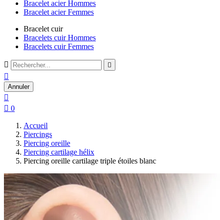
Bracelet acier Hommes
Bracelet acier Femmes
Bracelet cuir
Bracelets cuir Hommes
Bracelets cuir Femmes



Annuler


0
Accueil
Piercings
Piercing oreille
Piercing cartilage hélix
Piercing oreille cartilage triple étoiles blanc