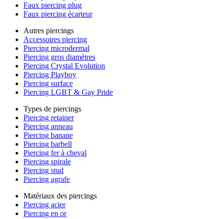
Faux piercing plug
Faux piercing écarteur
Autres piercings
Accessoires piercing
Piercing microdermal
Piercing gros diamètres
Piercing Crystal Evolution
Piercing Playboy
Piercing surface
Piercing LGBT & Gay Pride
Types de piercings
Piercing retainer
Piercing anneau
Piercing banane
Piercing barbell
Piercing fer à cheval
Piercing spirale
Piercing stud
Piercing agrafe
Matériaux des piercings
Piercing acier
Piercing en or