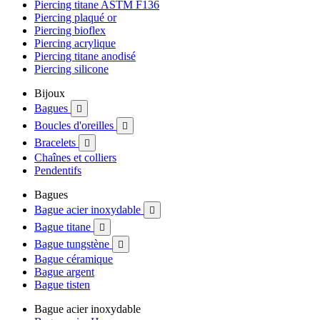
Piercing titane ASTM F136
Piercing plaqué or
Piercing bioflex
Piercing acrylique
Piercing titane anodisé
Piercing silicone
Bijoux
Bagues

Boucles d'oreilles

Bracelets

Chaînes et colliers
Pendentifs
Bagues
Bague acier inoxydable

Bague titane

Bague tungstène

Bague céramique
Bague argent
Bague tisten
Bague acier inoxydable