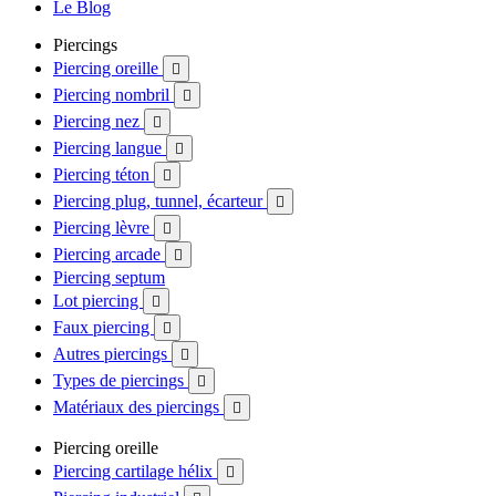
Le Blog
Piercings
Piercing oreille

Piercing nombril

Piercing nez

Piercing langue

Piercing téton

Piercing plug, tunnel, écarteur

Piercing lèvre

Piercing arcade

Piercing septum
Lot piercing

Faux piercing

Autres piercings

Types de piercings

Matériaux des piercings

Piercing oreille
Piercing cartilage hélix
