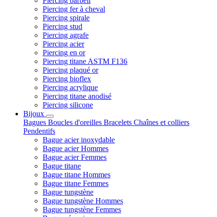
Piercing barbell
Piercing fer à cheval
Piercing spirale
Piercing stud
Piercing agrafe
Piercing acier
Piercing en or
Piercing titane ASTM F136
Piercing plaqué or
Piercing bioflex
Piercing acrylique
Piercing titane anodisé
Piercing silicone
Bijoux
Bagues
Boucles d'oreilles
Bracelets
Chaînes et colliers
Pendentifs
Bague acier inoxydable
Bague acier Hommes
Bague acier Femmes
Bague titane
Bague titane Hommes
Bague titane Femmes
Bague tungstène
Bague tungstène Hommes
Bague tungstène Femmes