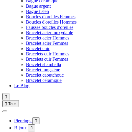
Bague céramique
Bague argent
Bague tisten
Boucles d'oreilles Femmes
Boucles d'oreilles Hommes
Fausses boucles d'oreilles
Bracelet acier inoxydable
Bracelet acier Hommes
Bracelet acier Femmes
Bracelet cuir
Bracelets cuir Hommes
Bracelets cuir Femmes
Bracelet shamballa
Bracelet tungstène
Bracelet caoutchouc
Bracelet céramique
Le Blog


Tous
Piercings

Bijoux
