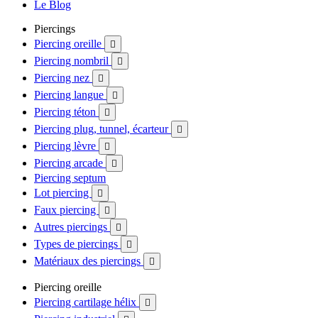
Le Blog
Piercings
Piercing oreille

Piercing nombril

Piercing nez

Piercing langue

Piercing téton

Piercing plug, tunnel, écarteur

Piercing lèvre

Piercing arcade

Piercing septum
Lot piercing

Faux piercing

Autres piercings

Types de piercings

Matériaux des piercings

Piercing oreille
Piercing cartilage hélix
