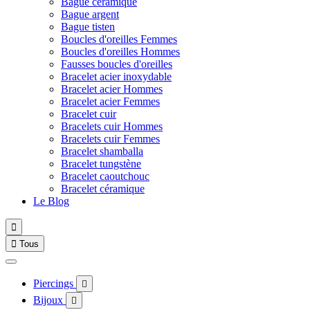
Bague céramique
Bague argent
Bague tisten
Boucles d'oreilles Femmes
Boucles d'oreilles Hommes
Fausses boucles d'oreilles
Bracelet acier inoxydable
Bracelet acier Hommes
Bracelet acier Femmes
Bracelet cuir
Bracelets cuir Hommes
Bracelets cuir Femmes
Bracelet shamballa
Bracelet tungstène
Bracelet caoutchouc
Bracelet céramique
Le Blog


Tous
Piercings

Bijoux
