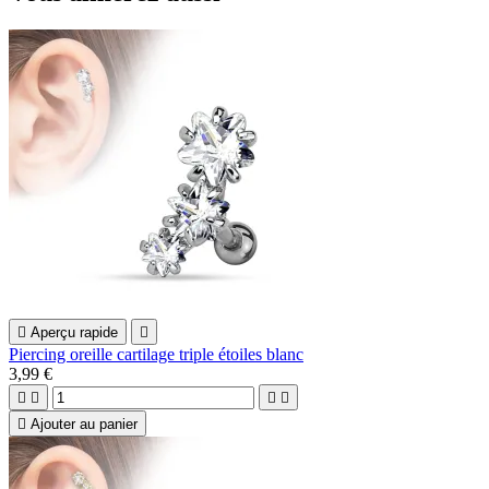

Aperçu rapide

Piercing oreille cartilage triple étoiles blanc
3,99 €





Ajouter au panier