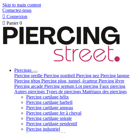
Skip to main content
Contactez-nous

Connexion

Panier
0
Piercings
Piercing oreille
Piercing nombril
Piercing nez
Piercing langue
Piercing téton
Piercing plug, tunnel, écarteur
Piercing lèvre
Piercing arcade
Piercing septum
Lot piercing
Faux piercing
Autres piercings
Types de piercings
Matériaux des piercings
Piercing cartilage hélix
Piercing cartilage barbell
Piercing cartilage anneau
Piercing cartilage fer à cheval
Piercing cartilage spirale
Piercing cartilage pendentif
Piercing industriel