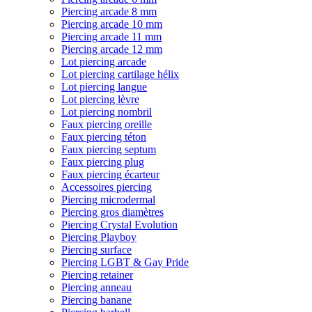
Piercing arcade 8 mm
Piercing arcade 10 mm
Piercing arcade 11 mm
Piercing arcade 12 mm
Lot piercing arcade
Lot piercing cartilage hélix
Lot piercing langue
Lot piercing lèvre
Lot piercing nombril
Faux piercing oreille
Faux piercing téton
Faux piercing septum
Faux piercing plug
Faux piercing écarteur
Accessoires piercing
Piercing microdermal
Piercing gros diamètres
Piercing Crystal Evolution
Piercing Playboy
Piercing surface
Piercing LGBT & Gay Pride
Piercing retainer
Piercing anneau
Piercing banane