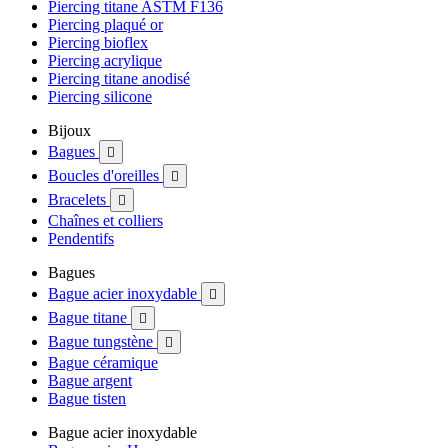
Piercing titane ASTM F136
Piercing plaqué or
Piercing bioflex
Piercing acrylique
Piercing titane anodisé
Piercing silicone
Bijoux
Bagues

Boucles d'oreilles

Bracelets

Chaînes et colliers
Pendentifs
Bagues
Bague acier inoxydable

Bague titane

Bague tungstène

Bague céramique
Bague argent
Bague tisten
Bague acier inoxydable