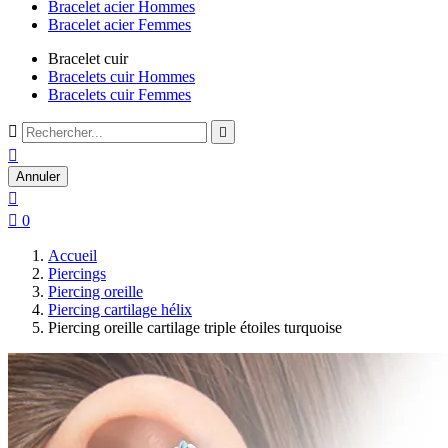
Bracelet acier Hommes
Bracelet acier Femmes
Bracelet cuir
Bracelets cuir Hommes
Bracelets cuir Femmes



Annuler


0
Accueil
Piercings
Piercing oreille
Piercing cartilage hélix
Piercing oreille cartilage triple étoiles turquoise