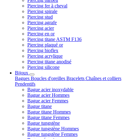
Piercing barbell
Piercing fer à cheval
Piercing spirale
Piercing stud
Piercing agrafe
Piercing acier
Piercing en or
Piercing titane ASTM F136
Piercing plaqué or
Piercing bioflex
Piercing acrylique
Piercing titane anodisé
Piercing silicone
Bijoux
Bagues
Boucles d'oreilles
Bracelets
Chaînes et colliers
Pendentifs
Bague acier inoxydable
Bague acier Hommes
Bague acier Femmes
Bague titane
Bague titane Hommes
Bague titane Femmes
Bague tungstène
Bague tungstène Hommes
Bague tungstène Femmes