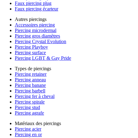
Faux piercing plug
Faux piercing écarteur
Autres piercings
Accessoires piercing
Piercing microdermal
Piercing gros diamètres
Piercing Crystal Evolution
Piercing Playboy
Piercing surface
Piercing LGBT & Gay Pride
Types de piercings
Piercing retainer
Piercing anneau
Piercing banane
Piercing barbell
Piercing fer à cheval
Piercing spirale
Piercing stud
Piercing agrafe
Matériaux des piercings
Piercing acier
Piercing en or