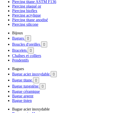
Piercing titane ASTM F136
Piercing plaqué or
Piercing bioflex
Piercing acrylique
Piercing titane anodisé
Piercing silicone
Bijoux
Bagues

Boucles d'oreilles

Bracelets

Chaînes et colliers
Pendentifs
Bagues
Bague acier inoxydable

Bague titane

Bague tungstène

Bague céramique
Bague argent
Bague tisten
Bague acier inoxydable