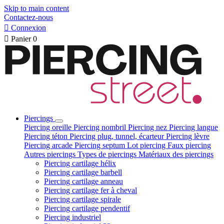
Skip to main content
Contactez-nous

Connexion

Panier
0
Piercings
Piercing oreille
Piercing nombril
Piercing nez
Piercing langue
Piercing téton
Piercing plug, tunnel, écarteur
Piercing lèvre
Piercing arcade
Piercing septum
Lot piercing
Faux piercing
Autres piercings
Types de piercings
Matériaux des piercings
Piercing cartilage hélix
Piercing cartilage barbell
Piercing cartilage anneau
Piercing cartilage fer à cheval
Piercing cartilage spirale
Piercing cartilage pendentif
Piercing industriel