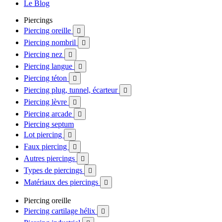
Le Blog
Piercings
Piercing oreille

Piercing nombril

Piercing nez

Piercing langue

Piercing téton

Piercing plug, tunnel, écarteur

Piercing lèvre

Piercing arcade

Piercing septum
Lot piercing

Faux piercing

Autres piercings

Types de piercings

Matériaux des piercings

Piercing oreille
Piercing cartilage hélix
