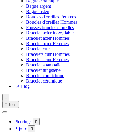
Bague céramique
Bague argent
Bague tisten
Boucles d'oreilles Femmes
Boucles d'oreilles Hommes
Fausses boucles d'oreilles
Bracelet acier inoxydable
Bracelet acier Hommes
Bracelet acier Femmes
Bracelet cuir
Bracelets cuir Hommes
Bracelets cuir Femmes
Bracelet shamballa
Bracelet tungstène
Bracelet caoutchouc
Bracelet céramique
Le Blog


Tous
Piercings

Bijoux
