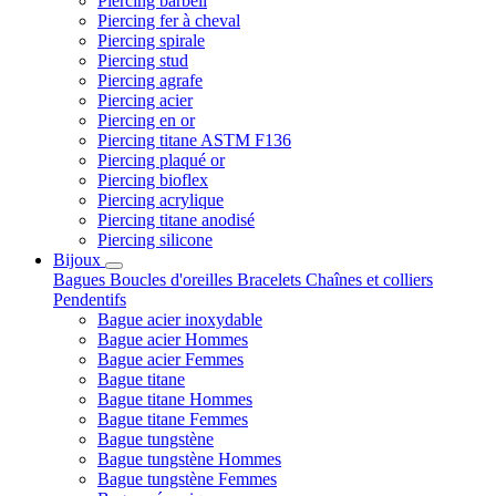
Piercing barbell
Piercing fer à cheval
Piercing spirale
Piercing stud
Piercing agrafe
Piercing acier
Piercing en or
Piercing titane ASTM F136
Piercing plaqué or
Piercing bioflex
Piercing acrylique
Piercing titane anodisé
Piercing silicone
Bijoux
Bagues
Boucles d'oreilles
Bracelets
Chaînes et colliers
Pendentifs
Bague acier inoxydable
Bague acier Hommes
Bague acier Femmes
Bague titane
Bague titane Hommes
Bague titane Femmes
Bague tungstène
Bague tungstène Hommes
Bague tungstène Femmes