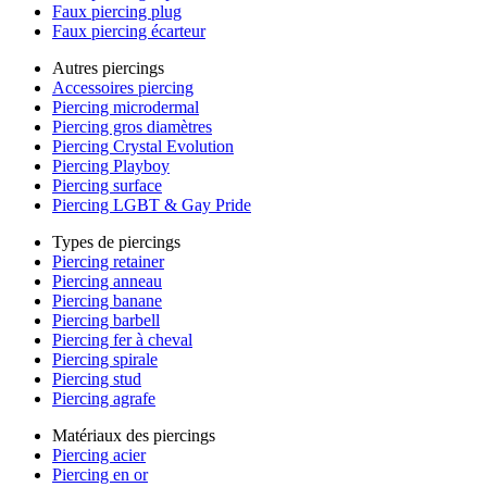
Faux piercing plug
Faux piercing écarteur
Autres piercings
Accessoires piercing
Piercing microdermal
Piercing gros diamètres
Piercing Crystal Evolution
Piercing Playboy
Piercing surface
Piercing LGBT & Gay Pride
Types de piercings
Piercing retainer
Piercing anneau
Piercing banane
Piercing barbell
Piercing fer à cheval
Piercing spirale
Piercing stud
Piercing agrafe
Matériaux des piercings
Piercing acier
Piercing en or