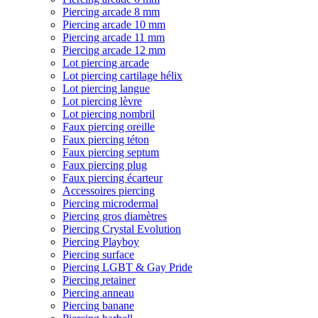
Piercing arcade 8 mm
Piercing arcade 10 mm
Piercing arcade 11 mm
Piercing arcade 12 mm
Lot piercing arcade
Lot piercing cartilage hélix
Lot piercing langue
Lot piercing lèvre
Lot piercing nombril
Faux piercing oreille
Faux piercing téton
Faux piercing septum
Faux piercing plug
Faux piercing écarteur
Accessoires piercing
Piercing microdermal
Piercing gros diamètres
Piercing Crystal Evolution
Piercing Playboy
Piercing surface
Piercing LGBT & Gay Pride
Piercing retainer
Piercing anneau
Piercing banane