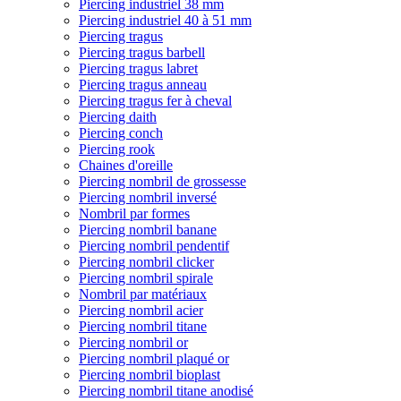
Piercing industriel 38 mm
Piercing industriel 40 à 51 mm
Piercing tragus
Piercing tragus barbell
Piercing tragus labret
Piercing tragus anneau
Piercing tragus fer à cheval
Piercing daith
Piercing conch
Piercing rook
Chaines d'oreille
Piercing nombril de grossesse
Piercing nombril inversé
Nombril par formes
Piercing nombril banane
Piercing nombril pendentif
Piercing nombril clicker
Piercing nombril spirale
Nombril par matériaux
Piercing nombril acier
Piercing nombril titane
Piercing nombril or
Piercing nombril plaqué or
Piercing nombril bioplast
Piercing nombril titane anodisé