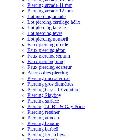
Piercing arcade 11 mm
Piercing arcade 12 mm
Lot piercing arcade
Lot piercing cartilage hélix
Lot piercing langue
Lot piercing lèvre
Lot piercing nombril
Faux piercing oreille
Faux piercing téton
Faux piercing septum
Faux piercing plug
Faux piercing écarteur
Accessoires piercing
Piercing microdermal
Piercing gros diamètres
Piercing Crystal Evolution
Piercing Playboy
Piercing surface
Piercing LGBT & Gay Pride
Piercing retainer
Piercing anneau
Piercing banane
Piercing barbell
Piercing fer à cheval