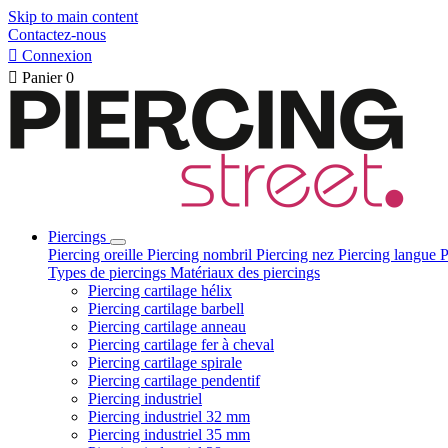
Skip to main content
Contactez-nous

Connexion

Panier
0
Piercings
Piercing oreille
Piercing nombril
Piercing nez
Piercing langue
P
Types de piercings
Matériaux des piercings
Piercing cartilage hélix
Piercing cartilage barbell
Piercing cartilage anneau
Piercing cartilage fer à cheval
Piercing cartilage spirale
Piercing cartilage pendentif
Piercing industriel
Piercing industriel 32 mm
Piercing industriel 35 mm