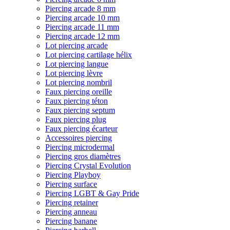
Piercing arcade 8 mm
Piercing arcade 10 mm
Piercing arcade 11 mm
Piercing arcade 12 mm
Lot piercing arcade
Lot piercing cartilage hélix
Lot piercing langue
Lot piercing lèvre
Lot piercing nombril
Faux piercing oreille
Faux piercing téton
Faux piercing septum
Faux piercing plug
Faux piercing écarteur
Accessoires piercing
Piercing microdermal
Piercing gros diamètres
Piercing Crystal Evolution
Piercing Playboy
Piercing surface
Piercing LGBT & Gay Pride
Piercing retainer
Piercing anneau
Piercing banane