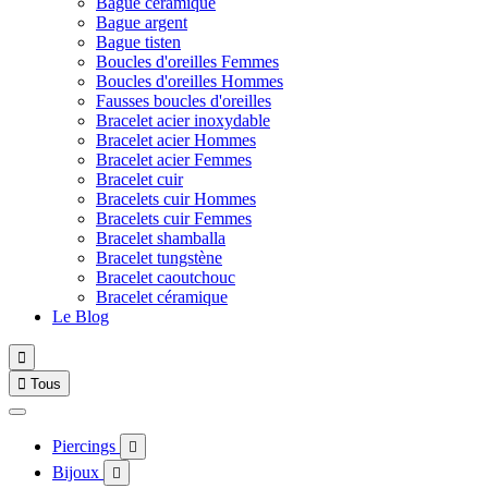
Bague céramique
Bague argent
Bague tisten
Boucles d'oreilles Femmes
Boucles d'oreilles Hommes
Fausses boucles d'oreilles
Bracelet acier inoxydable
Bracelet acier Hommes
Bracelet acier Femmes
Bracelet cuir
Bracelets cuir Hommes
Bracelets cuir Femmes
Bracelet shamballa
Bracelet tungstène
Bracelet caoutchouc
Bracelet céramique
Le Blog


Tous
Piercings

Bijoux
