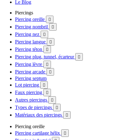
Le Blog
Piercings
Piercing oreille

Piercing nombril

Piercing nez

Piercing langue

Piercing téton

Piercing plug, tunnel, écarteur

Piercing lèvre

Piercing arcade

Piercing septum
Lot piercing

Faux piercing

Autres piercings

Types de piercings

Matériaux des piercings

Piercing oreille
Piercing cartilage hélix
