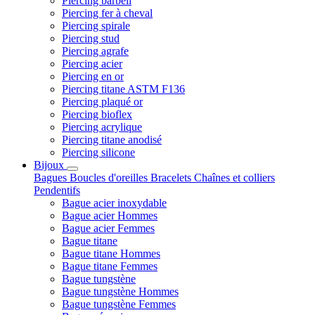
Piercing barbell
Piercing fer à cheval
Piercing spirale
Piercing stud
Piercing agrafe
Piercing acier
Piercing en or
Piercing titane ASTM F136
Piercing plaqué or
Piercing bioflex
Piercing acrylique
Piercing titane anodisé
Piercing silicone
Bijoux
Bagues
Boucles d'oreilles
Bracelets
Chaînes et colliers
Pendentifs
Bague acier inoxydable
Bague acier Hommes
Bague acier Femmes
Bague titane
Bague titane Hommes
Bague titane Femmes
Bague tungstène
Bague tungstène Hommes
Bague tungstène Femmes