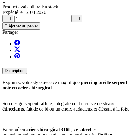

Product availability:
En stock
Expédié le 12-08-2026





Ajouter au panier
Partager
Description
Exprimez votre style avec ce magnifique
piercing oreille serpent
noir en acier chirurgical
.
Son design serpent raffiné, intégralement incrusté de
strass
étincelants
, fait de ce bijou un choix audacieux et élégant à la fois.
Fabriqué en
acier chirurgical 316L
, ce
labret
est
hypoallergénique, robuste et conçu pour durer. Sa
finition