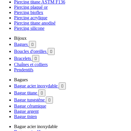
Piercing titane ASTM F136
Piercing plaqué or
Piercing bioflex
Piercing acrylique
Piercing titane anodisé
Piercing silicone
Bijoux
Bagues

Boucles d'oreilles

Bracelets

Chaînes et colliers
Pendentifs
Bagues
Bague acier inoxydable

Bague titane

Bague tungstène

Bague céramique
Bague argent
Bague tisten
Bague acier inoxydable