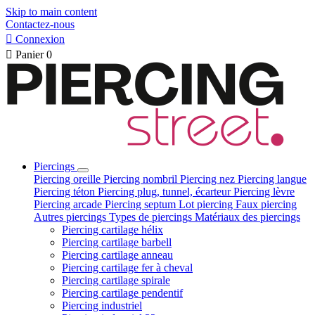
Skip to main content
Contactez-nous

Connexion

Panier
0
Piercings
Piercing oreille
Piercing nombril
Piercing nez
Piercing langue
Piercing téton
Piercing plug, tunnel, écarteur
Piercing lèvre
Piercing arcade
Piercing septum
Lot piercing
Faux piercing
Autres piercings
Types de piercings
Matériaux des piercings
Piercing cartilage hélix
Piercing cartilage barbell
Piercing cartilage anneau
Piercing cartilage fer à cheval
Piercing cartilage spirale
Piercing cartilage pendentif
Piercing industriel