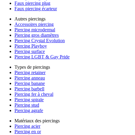
Faux piercing plug
Faux piercing écarteur
Autres piercings
Accessoires piercing
Piercing microdermal
Piercing gros diamètres
Piercing Crystal Evolution
Piercing Playboy
Piercing surface
Piercing LGBT & Gay Pride
Types de piercings
Piercing retainer
Piercing anneau
Piercing banane
Piercing barbell
Piercing fer à cheval
Piercing spirale
Piercing stud
Piercing agrafe
Matériaux des piercings
Piercing acier
Piercing en or