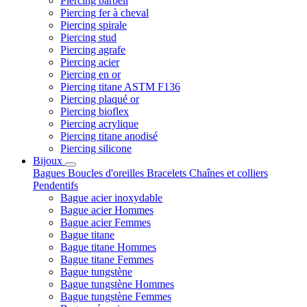
Piercing barbell
Piercing fer à cheval
Piercing spirale
Piercing stud
Piercing agrafe
Piercing acier
Piercing en or
Piercing titane ASTM F136
Piercing plaqué or
Piercing bioflex
Piercing acrylique
Piercing titane anodisé
Piercing silicone
Bijoux
Bagues
Boucles d'oreilles
Bracelets
Chaînes et colliers
Pendentifs
Bague acier inoxydable
Bague acier Hommes
Bague acier Femmes
Bague titane
Bague titane Hommes
Bague titane Femmes
Bague tungstène
Bague tungstène Hommes
Bague tungstène Femmes