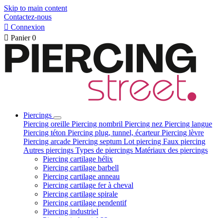
Skip to main content
Contactez-nous

Connexion

Panier
0
Piercings
Piercing oreille
Piercing nombril
Piercing nez
Piercing langue
Piercing téton
Piercing plug, tunnel, écarteur
Piercing lèvre
Piercing arcade
Piercing septum
Lot piercing
Faux piercing
Autres piercings
Types de piercings
Matériaux des piercings
Piercing cartilage hélix
Piercing cartilage barbell
Piercing cartilage anneau
Piercing cartilage fer à cheval
Piercing cartilage spirale
Piercing cartilage pendentif
Piercing industriel