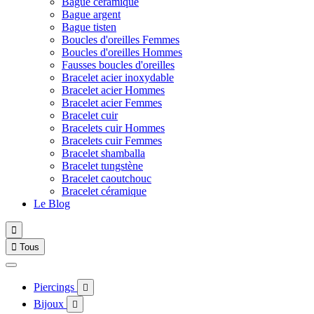
Bague céramique
Bague argent
Bague tisten
Boucles d'oreilles Femmes
Boucles d'oreilles Hommes
Fausses boucles d'oreilles
Bracelet acier inoxydable
Bracelet acier Hommes
Bracelet acier Femmes
Bracelet cuir
Bracelets cuir Hommes
Bracelets cuir Femmes
Bracelet shamballa
Bracelet tungstène
Bracelet caoutchouc
Bracelet céramique
Le Blog


Tous
Piercings

Bijoux
