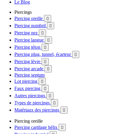
Le Blog
Piercings
Piercing oreille

Piercing nombril

Piercing nez

Piercing langue

Piercing téton

Piercing plug, tunnel, écarteur

Piercing lèvre

Piercing arcade

Piercing septum
Lot piercing

Faux piercing

Autres piercings

Types de piercings

Matériaux des piercings

Piercing oreille
Piercing cartilage hélix
