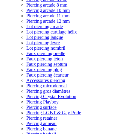
Piercing arcade 8 mm
Piercing arcade 10 mm
Piercing arcade 11 mm
Piercing arcade 12 mm
Lot piercing arcade
Lot piercing cartilage hélix
Lot piercing langue
Lot piercing lèvre
Lot piercing nombril
Faux piercing oreille
Faux piercing téton
Faux piercing septum
Faux piercing plug
Faux piercing écarteur
Accessoires piercing
Piercing microdermal
Piercing gros diamètres
Piercing Crystal Evolution
Piercing Playboy
Piercing surface
Piercing LGBT & Gay Pride
Piercing retainer
Piercing anneau
Piercing banane