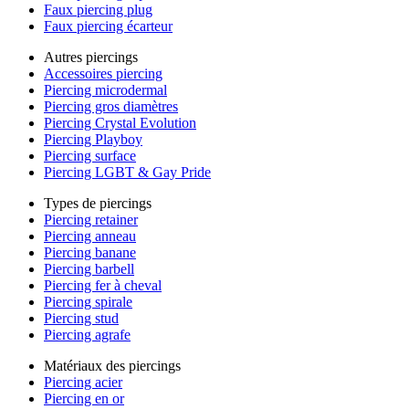
Faux piercing plug
Faux piercing écarteur
Autres piercings
Accessoires piercing
Piercing microdermal
Piercing gros diamètres
Piercing Crystal Evolution
Piercing Playboy
Piercing surface
Piercing LGBT & Gay Pride
Types de piercings
Piercing retainer
Piercing anneau
Piercing banane
Piercing barbell
Piercing fer à cheval
Piercing spirale
Piercing stud
Piercing agrafe
Matériaux des piercings
Piercing acier
Piercing en or