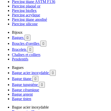
Piercing titane ASTM F136
Piercing plaqué or
Piercing bioflex
Piercing acrylique
Piercing titane anodisé
Piercing silicone
Bijoux
Bagues

Boucles d'oreilles

Bracelets

Chaînes et colliers
Pendentifs
Bagues
Bague acier inoxydable

Bague titane

Bague tungstène

Bague céramique
Bague argent
Bague tisten
Bague acier inoxydable