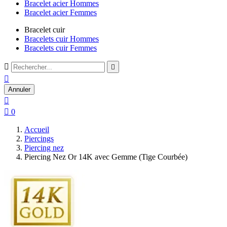
Bracelet acier Hommes
Bracelet acier Femmes
Bracelet cuir
Bracelets cuir Hommes
Bracelets cuir Femmes



Annuler


0
Accueil
Piercings
Piercing nez
Piercing Nez Or 14K avec Gemme (Tige Courbée)