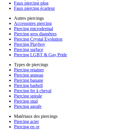
Faux piercing plug
Faux piercing écarteur
Autres piercings
Accessoires piercing
Piercing microdermal
Piercing gros diamètres
Piercing Crystal Evolution
Piercing Playboy
Piercing surface
Piercing LGBT & Gay Pride
Types de piercings
Piercing retainer
Piercing anneau
Piercing banane
Piercing barbell
Piercing fer à cheval
Piercing spirale
Piercing stud
Piercing agrafe
Matériaux des piercings
Piercing acier
Piercing en or