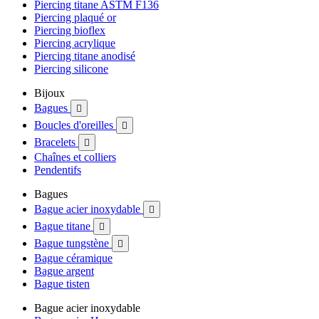
Piercing titane ASTM F136
Piercing plaqué or
Piercing bioflex
Piercing acrylique
Piercing titane anodisé
Piercing silicone
Bijoux
Bagues

Boucles d'oreilles

Bracelets

Chaînes et colliers
Pendentifs
Bagues
Bague acier inoxydable

Bague titane

Bague tungstène

Bague céramique
Bague argent
Bague tisten
Bague acier inoxydable