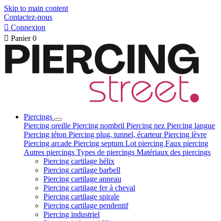
Skip to main content
Contactez-nous

Connexion

Panier
0
Piercings
Piercing oreille
Piercing nombril
Piercing nez
Piercing langue
Piercing téton
Piercing plug, tunnel, écarteur
Piercing lèvre
Piercing arcade
Piercing septum
Lot piercing
Faux piercing
Autres piercings
Types de piercings
Matériaux des piercings
Piercing cartilage hélix
Piercing cartilage barbell
Piercing cartilage anneau
Piercing cartilage fer à cheval
Piercing cartilage spirale
Piercing cartilage pendentif
Piercing industriel