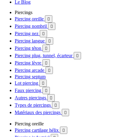
Le Blog
Piercings
Piercing oreille

Piercing nombril

Piercing nez

Piercing langue

Piercing téton

Piercing plug, tunnel, écarteur

Piercing lèvre

Piercing arcade

Piercing septum
Lot piercing

Faux piercing

Autres piercings

Types de piercings

Matériaux des piercings

Piercing oreille
Piercing cartilage hélix
