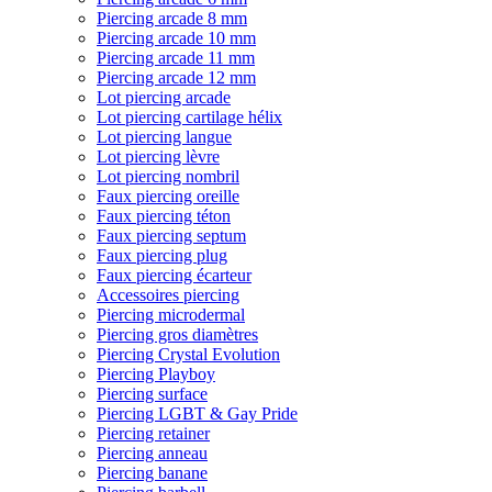
Piercing arcade 8 mm
Piercing arcade 10 mm
Piercing arcade 11 mm
Piercing arcade 12 mm
Lot piercing arcade
Lot piercing cartilage hélix
Lot piercing langue
Lot piercing lèvre
Lot piercing nombril
Faux piercing oreille
Faux piercing téton
Faux piercing septum
Faux piercing plug
Faux piercing écarteur
Accessoires piercing
Piercing microdermal
Piercing gros diamètres
Piercing Crystal Evolution
Piercing Playboy
Piercing surface
Piercing LGBT & Gay Pride
Piercing retainer
Piercing anneau
Piercing banane