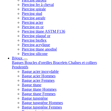
Piercing barbell
Piercing fer à cheval
Piercing spirale
Piercing stud
Piercing agrafe
Piercing acier
Piercing en or
Piercing titane ASTM F136
Piercing plaqué or
Piercing bioflex
Piercing acrylique
Piercing titane anodisé
Piercing silicone
Bijoux
Bagues
Boucles d'oreilles
Bracelets
Chaînes et colliers
Pendentifs
Bague acier inoxydable
Bague acier Hommes
Bague acier Femmes
Bague titane
Bague titane Hommes
Bague titane Femmes
Bague tungstène
Bague tungstène Hommes
Bague tungstène Femmes