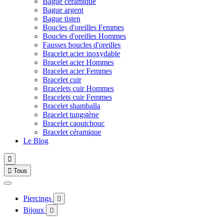
Bague céramique
Bague argent
Bague tisten
Boucles d'oreilles Femmes
Boucles d'oreilles Hommes
Fausses boucles d'oreilles
Bracelet acier inoxydable
Bracelet acier Hommes
Bracelet acier Femmes
Bracelet cuir
Bracelets cuir Hommes
Bracelets cuir Femmes
Bracelet shamballa
Bracelet tungstène
Bracelet caoutchouc
Bracelet céramique
Le Blog


Tous
Piercings

Bijoux
