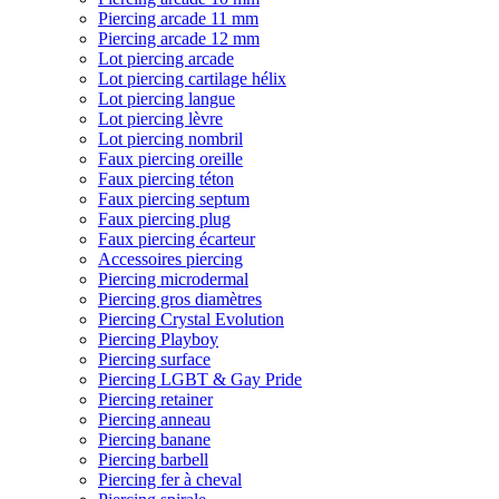
Piercing arcade 11 mm
Piercing arcade 12 mm
Lot piercing arcade
Lot piercing cartilage hélix
Lot piercing langue
Lot piercing lèvre
Lot piercing nombril
Faux piercing oreille
Faux piercing téton
Faux piercing septum
Faux piercing plug
Faux piercing écarteur
Accessoires piercing
Piercing microdermal
Piercing gros diamètres
Piercing Crystal Evolution
Piercing Playboy
Piercing surface
Piercing LGBT & Gay Pride
Piercing retainer
Piercing anneau
Piercing banane
Piercing barbell
Piercing fer à cheval