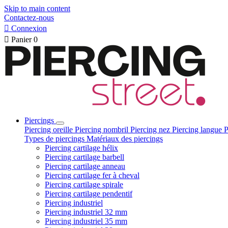
Skip to main content
Contactez-nous

Connexion

Panier
0
Piercings
Piercing oreille
Piercing nombril
Piercing nez
Piercing langue
P
Types de piercings
Matériaux des piercings
Piercing cartilage hélix
Piercing cartilage barbell
Piercing cartilage anneau
Piercing cartilage fer à cheval
Piercing cartilage spirale
Piercing cartilage pendentif
Piercing industriel
Piercing industriel 32 mm
Piercing industriel 35 mm