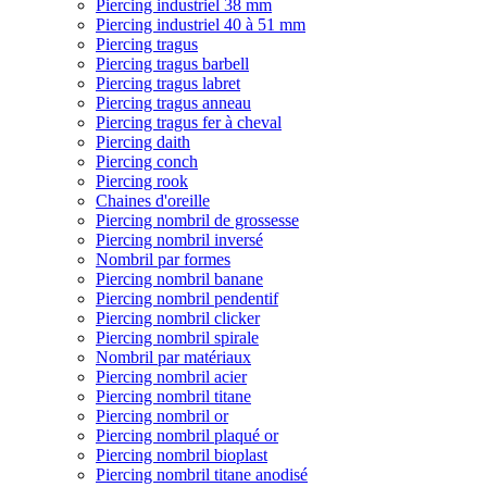
Piercing industriel 38 mm
Piercing industriel 40 à 51 mm
Piercing tragus
Piercing tragus barbell
Piercing tragus labret
Piercing tragus anneau
Piercing tragus fer à cheval
Piercing daith
Piercing conch
Piercing rook
Chaines d'oreille
Piercing nombril de grossesse
Piercing nombril inversé
Nombril par formes
Piercing nombril banane
Piercing nombril pendentif
Piercing nombril clicker
Piercing nombril spirale
Nombril par matériaux
Piercing nombril acier
Piercing nombril titane
Piercing nombril or
Piercing nombril plaqué or
Piercing nombril bioplast
Piercing nombril titane anodisé