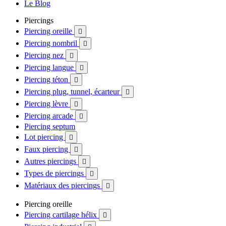
Le Blog
Piercings
Piercing oreille

Piercing nombril

Piercing nez

Piercing langue

Piercing téton

Piercing plug, tunnel, écarteur

Piercing lèvre

Piercing arcade

Piercing septum
Lot piercing

Faux piercing

Autres piercings

Types de piercings

Matériaux des piercings

Piercing oreille
Piercing cartilage hélix
