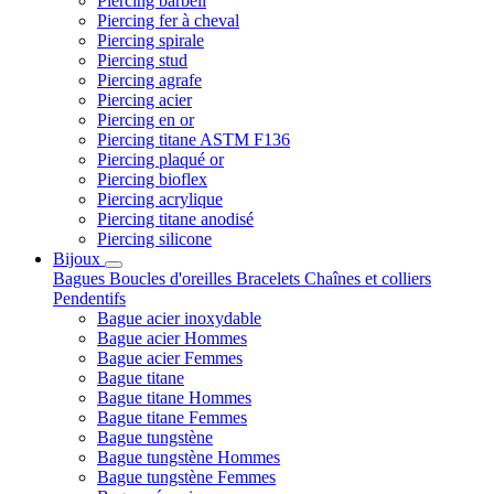
Piercing barbell
Piercing fer à cheval
Piercing spirale
Piercing stud
Piercing agrafe
Piercing acier
Piercing en or
Piercing titane ASTM F136
Piercing plaqué or
Piercing bioflex
Piercing acrylique
Piercing titane anodisé
Piercing silicone
Bijoux
Bagues
Boucles d'oreilles
Bracelets
Chaînes et colliers
Pendentifs
Bague acier inoxydable
Bague acier Hommes
Bague acier Femmes
Bague titane
Bague titane Hommes
Bague titane Femmes
Bague tungstène
Bague tungstène Hommes
Bague tungstène Femmes