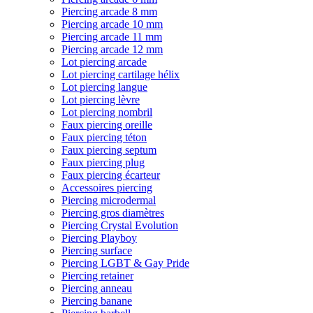
Piercing arcade 8 mm
Piercing arcade 10 mm
Piercing arcade 11 mm
Piercing arcade 12 mm
Lot piercing arcade
Lot piercing cartilage hélix
Lot piercing langue
Lot piercing lèvre
Lot piercing nombril
Faux piercing oreille
Faux piercing téton
Faux piercing septum
Faux piercing plug
Faux piercing écarteur
Accessoires piercing
Piercing microdermal
Piercing gros diamètres
Piercing Crystal Evolution
Piercing Playboy
Piercing surface
Piercing LGBT & Gay Pride
Piercing retainer
Piercing anneau
Piercing banane