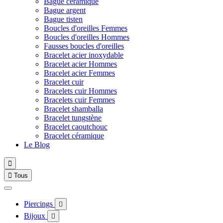
Bague céramique
Bague argent
Bague tisten
Boucles d'oreilles Femmes
Boucles d'oreilles Hommes
Fausses boucles d'oreilles
Bracelet acier inoxydable
Bracelet acier Hommes
Bracelet acier Femmes
Bracelet cuir
Bracelets cuir Hommes
Bracelets cuir Femmes
Bracelet shamballa
Bracelet tungstène
Bracelet caoutchouc
Bracelet céramique
Le Blog


Tous
Piercings

Bijoux
