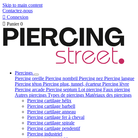
Skip to main content
Contactez-nous

Connexion

Panier
0
Piercings
Piercing oreille
Piercing nombril
Piercing nez
Piercing langue
Piercing téton
Piercing plug, tunnel, écarteur
Piercing lèvre
Piercing arcade
Piercing septum
Lot piercing
Faux piercing
Autres piercings
Types de piercings
Matériaux des piercings
Piercing cartilage hélix
Piercing cartilage barbell
Piercing cartilage anneau
Piercing cartilage fer à cheval
Piercing cartilage spirale
Piercing cartilage pendentif
Piercing industriel