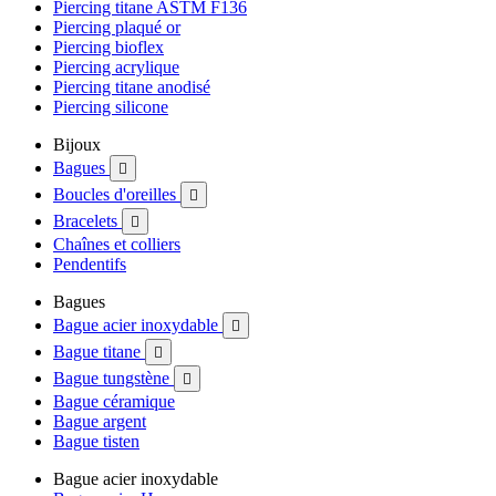
Piercing titane ASTM F136
Piercing plaqué or
Piercing bioflex
Piercing acrylique
Piercing titane anodisé
Piercing silicone
Bijoux
Bagues

Boucles d'oreilles

Bracelets

Chaînes et colliers
Pendentifs
Bagues
Bague acier inoxydable

Bague titane

Bague tungstène

Bague céramique
Bague argent
Bague tisten
Bague acier inoxydable