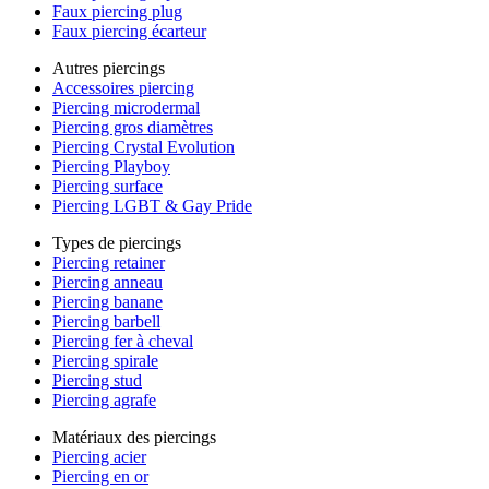
Faux piercing plug
Faux piercing écarteur
Autres piercings
Accessoires piercing
Piercing microdermal
Piercing gros diamètres
Piercing Crystal Evolution
Piercing Playboy
Piercing surface
Piercing LGBT & Gay Pride
Types de piercings
Piercing retainer
Piercing anneau
Piercing banane
Piercing barbell
Piercing fer à cheval
Piercing spirale
Piercing stud
Piercing agrafe
Matériaux des piercings
Piercing acier
Piercing en or