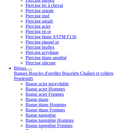
Piercing barbell
Piercing fer à cheval
Piercing spirale
Piercing stud
Piercing agrafe
Piercing acier
Piercing en or
Piercing titane ASTM F136
Piercing plaqué or
Piercing bioflex
Piercing acrylique
Piercing titane anodisé
Piercing silicone
Bijoux
Bagues
Boucles d'oreilles
Bracelets
Chaînes et colliers
Pendentifs
Bague acier inoxydable
Bague acier Hommes
Bague acier Femmes
Bague titane
Bague titane Hommes
Bague titane Femmes
Bague tungstène
Bague tungstène Hommes
Bague tungstène Femmes