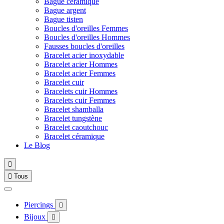
Bague céramique
Bague argent
Bague tisten
Boucles d'oreilles Femmes
Boucles d'oreilles Hommes
Fausses boucles d'oreilles
Bracelet acier inoxydable
Bracelet acier Hommes
Bracelet acier Femmes
Bracelet cuir
Bracelets cuir Hommes
Bracelets cuir Femmes
Bracelet shamballa
Bracelet tungstène
Bracelet caoutchouc
Bracelet céramique
Le Blog


Tous
Piercings

Bijoux
