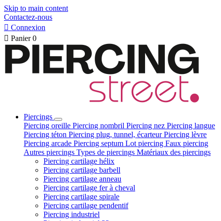
Skip to main content
Contactez-nous

Connexion

Panier
0
Piercings
Piercing oreille
Piercing nombril
Piercing nez
Piercing langue
Piercing téton
Piercing plug, tunnel, écarteur
Piercing lèvre
Piercing arcade
Piercing septum
Lot piercing
Faux piercing
Autres piercings
Types de piercings
Matériaux des piercings
Piercing cartilage hélix
Piercing cartilage barbell
Piercing cartilage anneau
Piercing cartilage fer à cheval
Piercing cartilage spirale
Piercing cartilage pendentif
Piercing industriel