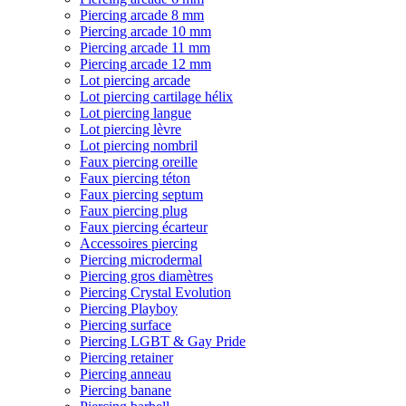
Piercing arcade 8 mm
Piercing arcade 10 mm
Piercing arcade 11 mm
Piercing arcade 12 mm
Lot piercing arcade
Lot piercing cartilage hélix
Lot piercing langue
Lot piercing lèvre
Lot piercing nombril
Faux piercing oreille
Faux piercing téton
Faux piercing septum
Faux piercing plug
Faux piercing écarteur
Accessoires piercing
Piercing microdermal
Piercing gros diamètres
Piercing Crystal Evolution
Piercing Playboy
Piercing surface
Piercing LGBT & Gay Pride
Piercing retainer
Piercing anneau
Piercing banane