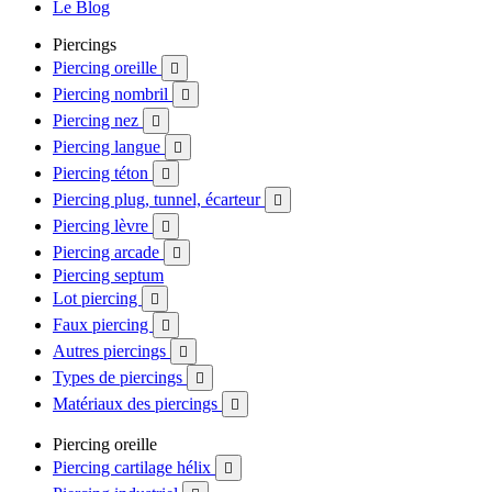
Le Blog
Piercings
Piercing oreille

Piercing nombril

Piercing nez

Piercing langue

Piercing téton

Piercing plug, tunnel, écarteur

Piercing lèvre

Piercing arcade

Piercing septum
Lot piercing

Faux piercing

Autres piercings

Types de piercings

Matériaux des piercings

Piercing oreille
Piercing cartilage hélix
