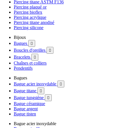
Piercing titane ASTM F136
Piercing plaqué or
Piercing bioflex
Piercing acrylique
Piercing titane anodisé
Piercing silicone
Bijoux
Bagues

Boucles d'oreilles

Bracelets

Chaînes et colliers
Pendentifs
Bagues
Bague acier inoxydable

Bague titane

Bague tungstène

Bague céramique
Bague argent
Bague tisten
Bague acier inoxydable