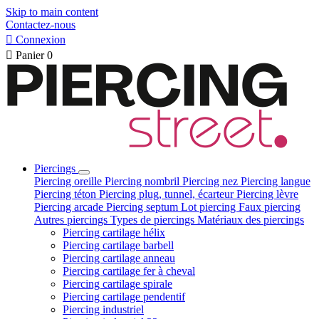
Skip to main content
Contactez-nous

Connexion

Panier
0
Piercings
Piercing oreille
Piercing nombril
Piercing nez
Piercing langue
Piercing téton
Piercing plug, tunnel, écarteur
Piercing lèvre
Piercing arcade
Piercing septum
Lot piercing
Faux piercing
Autres piercings
Types de piercings
Matériaux des piercings
Piercing cartilage hélix
Piercing cartilage barbell
Piercing cartilage anneau
Piercing cartilage fer à cheval
Piercing cartilage spirale
Piercing cartilage pendentif
Piercing industriel