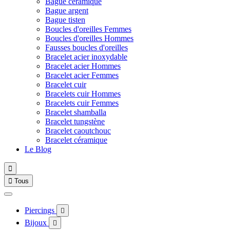
Bague céramique
Bague argent
Bague tisten
Boucles d'oreilles Femmes
Boucles d'oreilles Hommes
Fausses boucles d'oreilles
Bracelet acier inoxydable
Bracelet acier Hommes
Bracelet acier Femmes
Bracelet cuir
Bracelets cuir Hommes
Bracelets cuir Femmes
Bracelet shamballa
Bracelet tungstène
Bracelet caoutchouc
Bracelet céramique
Le Blog


Tous
Piercings

Bijoux
