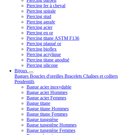
Piercing barbell
Piercing fer à cheval
Piercing spirale
Piercing stud
Piercing agrafe
Piercing acier
Piercing en or
Piercing titane ASTM F136
Piercing plaqué or
Piercing bioflex
Piercing acrylique
Piercing titane anodisé
Piercing silicone
Bijoux
Bagues
Boucles d'oreilles
Bracelets
Chaînes et colliers
Pendentifs
Bague acier inoxydable
Bague acier Hommes
Bague acier Femmes
Bague titane
Bague titane Hommes
Bague titane Femmes
Bague tungstène
Bague tungstène Hommes
Bague tungstène Femmes