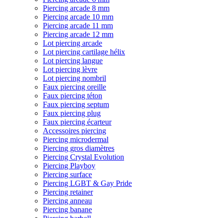
Piercing arcade 8 mm
Piercing arcade 10 mm
Piercing arcade 11 mm
Piercing arcade 12 mm
Lot piercing arcade
Lot piercing cartilage hélix
Lot piercing langue
Lot piercing lèvre
Lot piercing nombril
Faux piercing oreille
Faux piercing téton
Faux piercing septum
Faux piercing plug
Faux piercing écarteur
Accessoires piercing
Piercing microdermal
Piercing gros diamètres
Piercing Crystal Evolution
Piercing Playboy
Piercing surface
Piercing LGBT & Gay Pride
Piercing retainer
Piercing anneau
Piercing banane