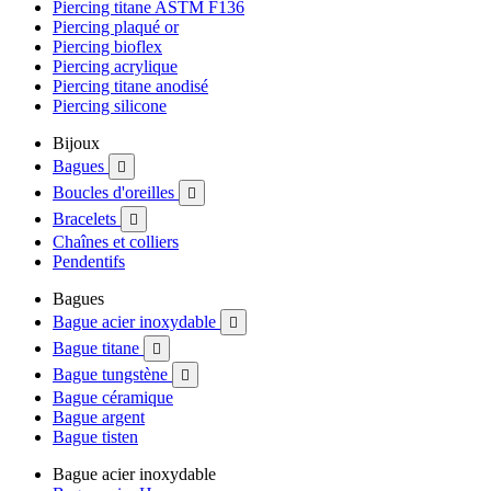
Piercing titane ASTM F136
Piercing plaqué or
Piercing bioflex
Piercing acrylique
Piercing titane anodisé
Piercing silicone
Bijoux
Bagues

Boucles d'oreilles

Bracelets

Chaînes et colliers
Pendentifs
Bagues
Bague acier inoxydable

Bague titane

Bague tungstène

Bague céramique
Bague argent
Bague tisten
Bague acier inoxydable