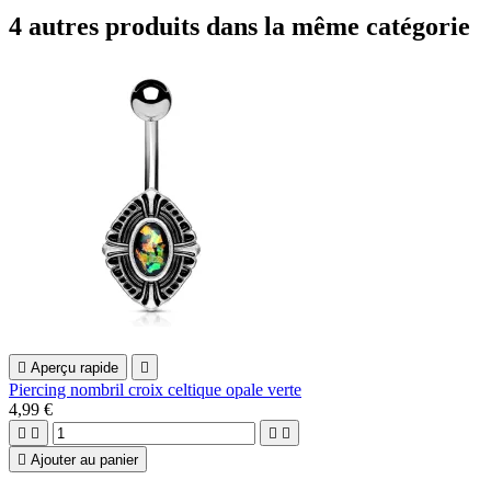
4 autres produits dans la même catégorie

Aperçu rapide

Piercing nombril croix celtique opale verte
4,99 €





Ajouter au panier