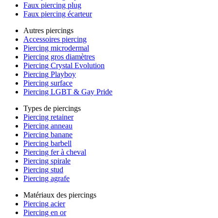
Faux piercing plug
Faux piercing écarteur
Autres piercings
Accessoires piercing
Piercing microdermal
Piercing gros diamètres
Piercing Crystal Evolution
Piercing Playboy
Piercing surface
Piercing LGBT & Gay Pride
Types de piercings
Piercing retainer
Piercing anneau
Piercing banane
Piercing barbell
Piercing fer à cheval
Piercing spirale
Piercing stud
Piercing agrafe
Matériaux des piercings
Piercing acier
Piercing en or