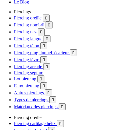
Le Blog
Piercings
Piercing oreille

Piercing nombril

Piercing nez

Piercing langue

Piercing téton

Piercing plug, tunnel, écarteur

Piercing lèvre

Piercing arcade

Piercing septum
Lot piercing

Faux piercing

Autres piercings

Types de piercings

Matériaux des piercings

Piercing oreille
Piercing cartilage hélix
