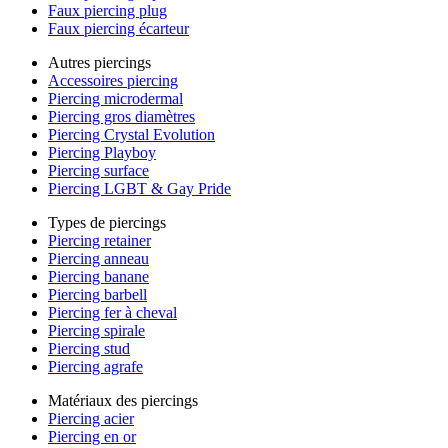
Faux piercing plug
Faux piercing écarteur
Autres piercings
Accessoires piercing
Piercing microdermal
Piercing gros diamètres
Piercing Crystal Evolution
Piercing Playboy
Piercing surface
Piercing LGBT & Gay Pride
Types de piercings
Piercing retainer
Piercing anneau
Piercing banane
Piercing barbell
Piercing fer à cheval
Piercing spirale
Piercing stud
Piercing agrafe
Matériaux des piercings
Piercing acier
Piercing en or