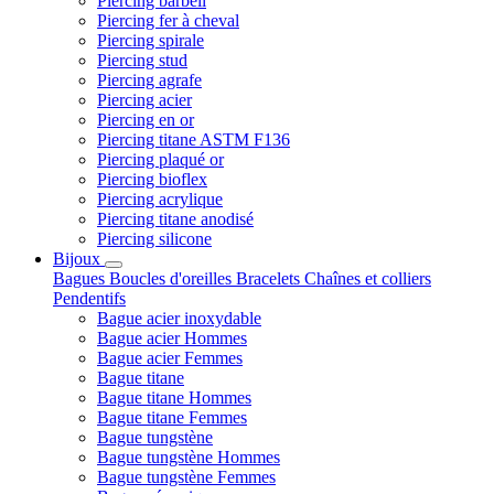
Piercing barbell
Piercing fer à cheval
Piercing spirale
Piercing stud
Piercing agrafe
Piercing acier
Piercing en or
Piercing titane ASTM F136
Piercing plaqué or
Piercing bioflex
Piercing acrylique
Piercing titane anodisé
Piercing silicone
Bijoux
Bagues
Boucles d'oreilles
Bracelets
Chaînes et colliers
Pendentifs
Bague acier inoxydable
Bague acier Hommes
Bague acier Femmes
Bague titane
Bague titane Hommes
Bague titane Femmes
Bague tungstène
Bague tungstène Hommes
Bague tungstène Femmes