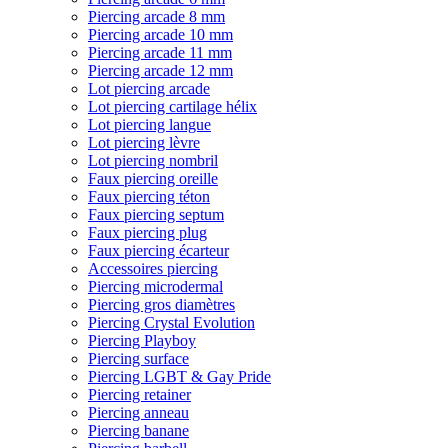
Piercing arcade 8 mm
Piercing arcade 10 mm
Piercing arcade 11 mm
Piercing arcade 12 mm
Lot piercing arcade
Lot piercing cartilage hélix
Lot piercing langue
Lot piercing lèvre
Lot piercing nombril
Faux piercing oreille
Faux piercing téton
Faux piercing septum
Faux piercing plug
Faux piercing écarteur
Accessoires piercing
Piercing microdermal
Piercing gros diamètres
Piercing Crystal Evolution
Piercing Playboy
Piercing surface
Piercing LGBT & Gay Pride
Piercing retainer
Piercing anneau
Piercing banane