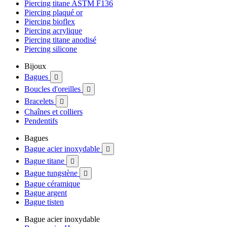
Piercing titane ASTM F136
Piercing plaqué or
Piercing bioflex
Piercing acrylique
Piercing titane anodisé
Piercing silicone
Bijoux
Bagues

Boucles d'oreilles

Bracelets

Chaînes et colliers
Pendentifs
Bagues
Bague acier inoxydable

Bague titane

Bague tungstène

Bague céramique
Bague argent
Bague tisten
Bague acier inoxydable