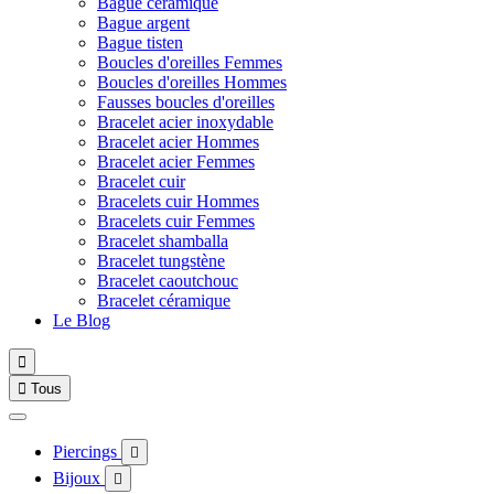
Bague céramique
Bague argent
Bague tisten
Boucles d'oreilles Femmes
Boucles d'oreilles Hommes
Fausses boucles d'oreilles
Bracelet acier inoxydable
Bracelet acier Hommes
Bracelet acier Femmes
Bracelet cuir
Bracelets cuir Hommes
Bracelets cuir Femmes
Bracelet shamballa
Bracelet tungstène
Bracelet caoutchouc
Bracelet céramique
Le Blog


Tous
Piercings

Bijoux
