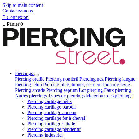
Skip to main content
Contactez-nous

Connexion

Panier
0
Piercings
Piercing oreille
Piercing nombril
Piercing nez
Piercing langue
Piercing téton
Piercing plug, tunnel, écarteur
Piercing lèvre
Piercing arcade
Piercing septum
Lot piercing
Faux piercing
Autres piercings
Types de piercings
Matériaux des piercings
Piercing cartilage hélix
Piercing cartilage barbell
Piercing cartilage anneau
Piercing cartilage fer à cheval
Piercing cartilage spirale
Piercing cartilage pendentif
Piercing industriel