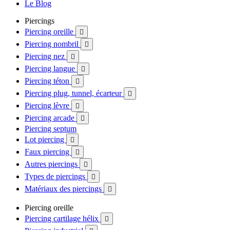
Le Blog
Piercings
Piercing oreille

Piercing nombril

Piercing nez

Piercing langue

Piercing téton

Piercing plug, tunnel, écarteur

Piercing lèvre

Piercing arcade

Piercing septum
Lot piercing

Faux piercing

Autres piercings

Types de piercings

Matériaux des piercings

Piercing oreille
Piercing cartilage hélix
