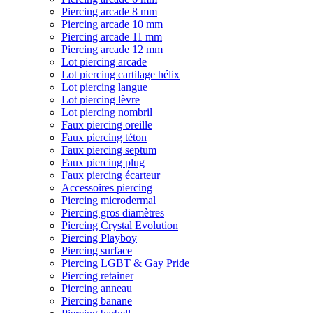
Piercing arcade 8 mm
Piercing arcade 10 mm
Piercing arcade 11 mm
Piercing arcade 12 mm
Lot piercing arcade
Lot piercing cartilage hélix
Lot piercing langue
Lot piercing lèvre
Lot piercing nombril
Faux piercing oreille
Faux piercing téton
Faux piercing septum
Faux piercing plug
Faux piercing écarteur
Accessoires piercing
Piercing microdermal
Piercing gros diamètres
Piercing Crystal Evolution
Piercing Playboy
Piercing surface
Piercing LGBT & Gay Pride
Piercing retainer
Piercing anneau
Piercing banane