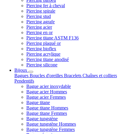
Piercing barbell
Piercing fer à cheval
Piercing spirale
Piercing stud
Piercing agrafe
Piercing acier
Piercing en or
Piercing titane ASTM F136
Piercing plaqué or
Piercing bioflex
Piercing acrylique
Piercing titane anodisé
Piercing silicone
Bijoux
Bagues
Boucles d'oreilles
Bracelets
Chaînes et colliers
Pendentifs
Bague acier inoxydable
Bague acier Hommes
Bague acier Femmes
Bague titane
Bague titane Hommes
Bague titane Femmes
Bague tungstène
Bague tungstène Hommes
Bague tungstène Femmes