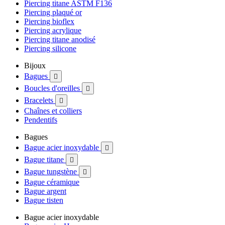
Piercing titane ASTM F136
Piercing plaqué or
Piercing bioflex
Piercing acrylique
Piercing titane anodisé
Piercing silicone
Bijoux
Bagues

Boucles d'oreilles

Bracelets

Chaînes et colliers
Pendentifs
Bagues
Bague acier inoxydable

Bague titane

Bague tungstène

Bague céramique
Bague argent
Bague tisten
Bague acier inoxydable