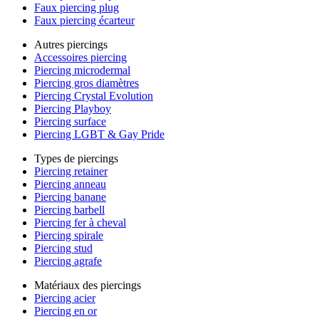
Faux piercing plug
Faux piercing écarteur
Autres piercings
Accessoires piercing
Piercing microdermal
Piercing gros diamètres
Piercing Crystal Evolution
Piercing Playboy
Piercing surface
Piercing LGBT & Gay Pride
Types de piercings
Piercing retainer
Piercing anneau
Piercing banane
Piercing barbell
Piercing fer à cheval
Piercing spirale
Piercing stud
Piercing agrafe
Matériaux des piercings
Piercing acier
Piercing en or