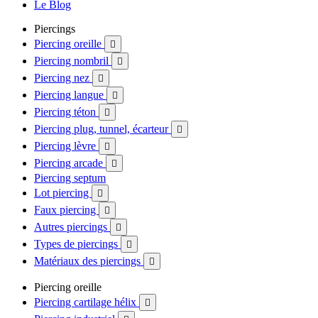
Le Blog
Piercings
Piercing oreille

Piercing nombril

Piercing nez

Piercing langue

Piercing téton

Piercing plug, tunnel, écarteur

Piercing lèvre

Piercing arcade

Piercing septum
Lot piercing

Faux piercing

Autres piercings

Types de piercings

Matériaux des piercings

Piercing oreille
Piercing cartilage hélix
