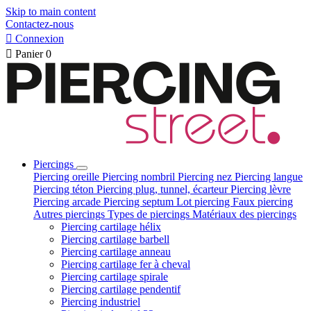
Skip to main content
Contactez-nous

Connexion

Panier
0
Piercings
Piercing oreille
Piercing nombril
Piercing nez
Piercing langue
Piercing téton
Piercing plug, tunnel, écarteur
Piercing lèvre
Piercing arcade
Piercing septum
Lot piercing
Faux piercing
Autres piercings
Types de piercings
Matériaux des piercings
Piercing cartilage hélix
Piercing cartilage barbell
Piercing cartilage anneau
Piercing cartilage fer à cheval
Piercing cartilage spirale
Piercing cartilage pendentif
Piercing industriel