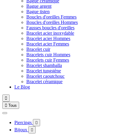
Bague céramique
Bague argent
Bague tisten
Boucles d'oreilles Femmes
Boucles d'oreilles Hommes
Fausses boucles d'oreilles
Bracelet acier inoxydable
Bracelet acier Hommes
Bracelet acier Femmes
Bracelet cuir
Bracelets cuir Hommes
Bracelets cuir Femmes
Bracelet shamballa
Bracelet tungstène
Bracelet caoutchouc
Bracelet céramique
Le Blog


Tous
Piercings

Bijoux
