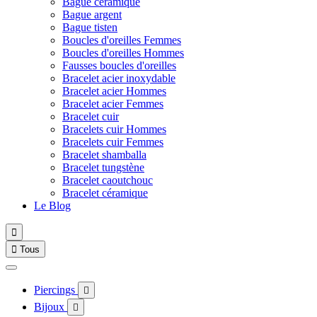
Bague céramique
Bague argent
Bague tisten
Boucles d'oreilles Femmes
Boucles d'oreilles Hommes
Fausses boucles d'oreilles
Bracelet acier inoxydable
Bracelet acier Hommes
Bracelet acier Femmes
Bracelet cuir
Bracelets cuir Hommes
Bracelets cuir Femmes
Bracelet shamballa
Bracelet tungstène
Bracelet caoutchouc
Bracelet céramique
Le Blog


Tous
Piercings

Bijoux
