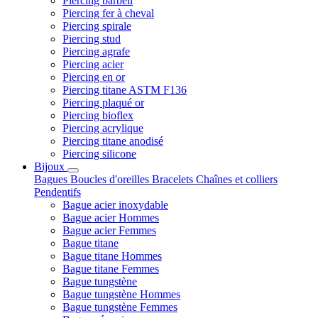
Piercing barbell
Piercing fer à cheval
Piercing spirale
Piercing stud
Piercing agrafe
Piercing acier
Piercing en or
Piercing titane ASTM F136
Piercing plaqué or
Piercing bioflex
Piercing acrylique
Piercing titane anodisé
Piercing silicone
Bijoux
Bagues
Boucles d'oreilles
Bracelets
Chaînes et colliers
Pendentifs
Bague acier inoxydable
Bague acier Hommes
Bague acier Femmes
Bague titane
Bague titane Hommes
Bague titane Femmes
Bague tungstène
Bague tungstène Hommes
Bague tungstène Femmes