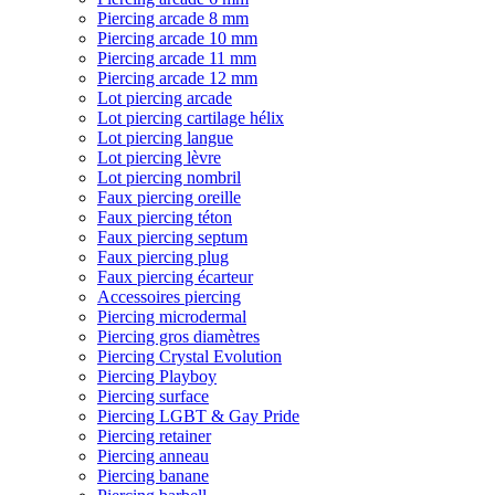
Piercing arcade 8 mm
Piercing arcade 10 mm
Piercing arcade 11 mm
Piercing arcade 12 mm
Lot piercing arcade
Lot piercing cartilage hélix
Lot piercing langue
Lot piercing lèvre
Lot piercing nombril
Faux piercing oreille
Faux piercing téton
Faux piercing septum
Faux piercing plug
Faux piercing écarteur
Accessoires piercing
Piercing microdermal
Piercing gros diamètres
Piercing Crystal Evolution
Piercing Playboy
Piercing surface
Piercing LGBT & Gay Pride
Piercing retainer
Piercing anneau
Piercing banane