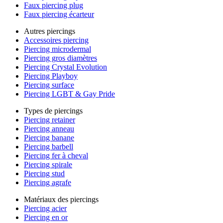
Faux piercing plug
Faux piercing écarteur
Autres piercings
Accessoires piercing
Piercing microdermal
Piercing gros diamètres
Piercing Crystal Evolution
Piercing Playboy
Piercing surface
Piercing LGBT & Gay Pride
Types de piercings
Piercing retainer
Piercing anneau
Piercing banane
Piercing barbell
Piercing fer à cheval
Piercing spirale
Piercing stud
Piercing agrafe
Matériaux des piercings
Piercing acier
Piercing en or