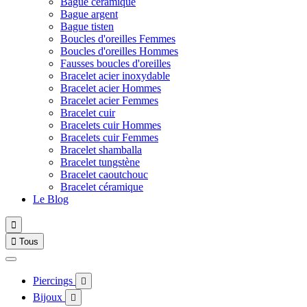
Bague céramique
Bague argent
Bague tisten
Boucles d'oreilles Femmes
Boucles d'oreilles Hommes
Fausses boucles d'oreilles
Bracelet acier inoxydable
Bracelet acier Hommes
Bracelet acier Femmes
Bracelet cuir
Bracelets cuir Hommes
Bracelets cuir Femmes
Bracelet shamballa
Bracelet tungstène
Bracelet caoutchouc
Bracelet céramique
Le Blog


Tous
Piercings

Bijoux
