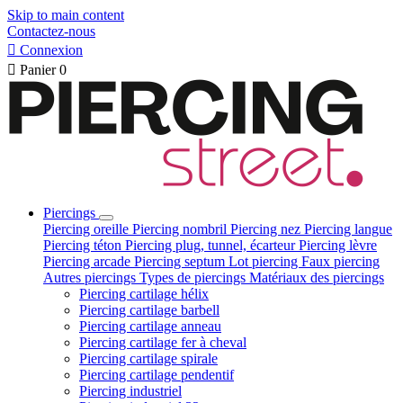
Skip to main content
Contactez-nous

Connexion

Panier
0
Piercings
Piercing oreille
Piercing nombril
Piercing nez
Piercing langue
Piercing téton
Piercing plug, tunnel, écarteur
Piercing lèvre
Piercing arcade
Piercing septum
Lot piercing
Faux piercing
Autres piercings
Types de piercings
Matériaux des piercings
Piercing cartilage hélix
Piercing cartilage barbell
Piercing cartilage anneau
Piercing cartilage fer à cheval
Piercing cartilage spirale
Piercing cartilage pendentif
Piercing industriel