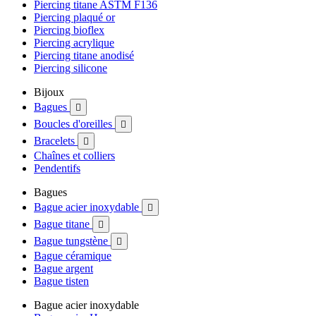
Piercing titane ASTM F136
Piercing plaqué or
Piercing bioflex
Piercing acrylique
Piercing titane anodisé
Piercing silicone
Bijoux
Bagues

Boucles d'oreilles

Bracelets

Chaînes et colliers
Pendentifs
Bagues
Bague acier inoxydable

Bague titane

Bague tungstène

Bague céramique
Bague argent
Bague tisten
Bague acier inoxydable