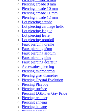
Piercing arcade 8 mm
Piercing arcade 10 mm
Piercing arcade 11 mm
Piercing arcade 12 mm
Lot piercing arcade
Lot piercing cartilage hélix
Lot piercing langue
Lot piercing lèvre
Lot piercing nombril
Faux piercing oreille
Faux piercing téton
Faux piercing septum
Faux piercing plug
Faux piercing écarteur
Accessoires piercing
Piercing microdermal
Piercing gros diamètres
Piercing Crystal Evolution
Piercing Playboy
Piercing surface
Piercing LGBT & Gay Pride
Piercing retainer
Piercing anneau
Piercing banane