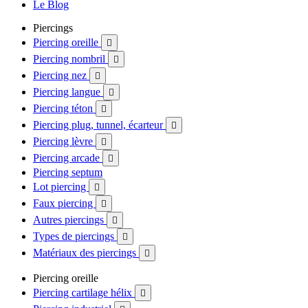
Le Blog
Piercings
Piercing oreille

Piercing nombril

Piercing nez

Piercing langue

Piercing téton

Piercing plug, tunnel, écarteur

Piercing lèvre

Piercing arcade

Piercing septum
Lot piercing

Faux piercing

Autres piercings

Types de piercings

Matériaux des piercings

Piercing oreille
Piercing cartilage hélix
