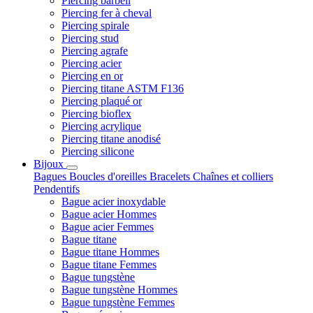
Piercing barbell
Piercing fer à cheval
Piercing spirale
Piercing stud
Piercing agrafe
Piercing acier
Piercing en or
Piercing titane ASTM F136
Piercing plaqué or
Piercing bioflex
Piercing acrylique
Piercing titane anodisé
Piercing silicone
Bijoux
Bagues
Boucles d'oreilles
Bracelets
Chaînes et colliers
Pendentifs
Bague acier inoxydable
Bague acier Hommes
Bague acier Femmes
Bague titane
Bague titane Hommes
Bague titane Femmes
Bague tungstène
Bague tungstène Hommes
Bague tungstène Femmes