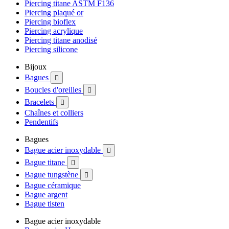
Piercing titane ASTM F136
Piercing plaqué or
Piercing bioflex
Piercing acrylique
Piercing titane anodisé
Piercing silicone
Bijoux
Bagues

Boucles d'oreilles

Bracelets

Chaînes et colliers
Pendentifs
Bagues
Bague acier inoxydable

Bague titane

Bague tungstène

Bague céramique
Bague argent
Bague tisten
Bague acier inoxydable