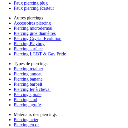
Faux piercing plug
Faux piercing écarteur
Autres piercings
Accessoires piercing
Piercing microdermal
Piercing gros diamètres
Piercing Crystal Evolution
Piercing Playboy
Piercing surface
Piercing LGBT & Gay Pride
Types de piercings
Piercing retainer
Piercing anneau
Piercing banane
Piercing barbell
Piercing fer à cheval
Piercing spirale
Piercing stud
Piercing agrafe
Matériaux des piercings
Piercing acier
Piercing en or