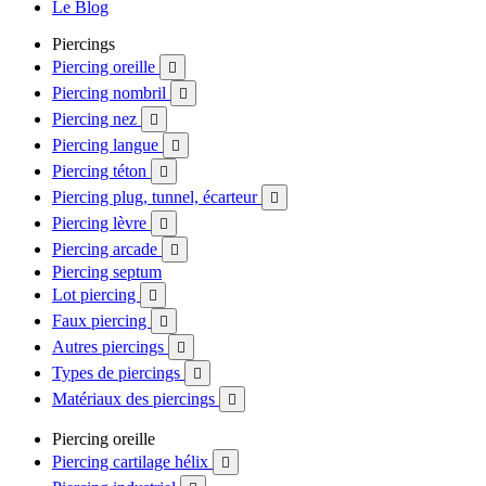
Le Blog
Piercings
Piercing oreille

Piercing nombril

Piercing nez

Piercing langue

Piercing téton

Piercing plug, tunnel, écarteur

Piercing lèvre

Piercing arcade

Piercing septum
Lot piercing

Faux piercing

Autres piercings

Types de piercings

Matériaux des piercings

Piercing oreille
Piercing cartilage hélix
