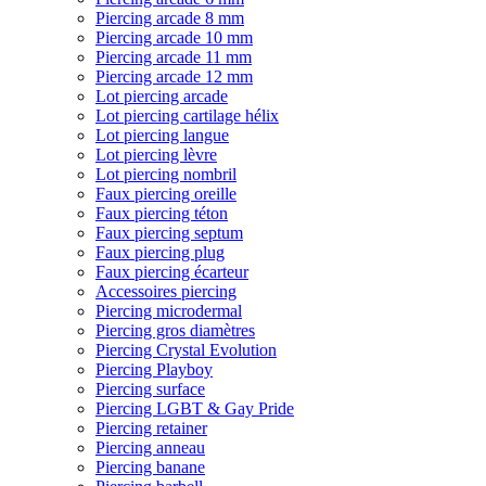
Piercing arcade 8 mm
Piercing arcade 10 mm
Piercing arcade 11 mm
Piercing arcade 12 mm
Lot piercing arcade
Lot piercing cartilage hélix
Lot piercing langue
Lot piercing lèvre
Lot piercing nombril
Faux piercing oreille
Faux piercing téton
Faux piercing septum
Faux piercing plug
Faux piercing écarteur
Accessoires piercing
Piercing microdermal
Piercing gros diamètres
Piercing Crystal Evolution
Piercing Playboy
Piercing surface
Piercing LGBT & Gay Pride
Piercing retainer
Piercing anneau
Piercing banane