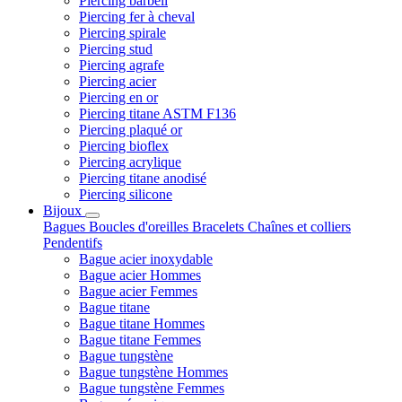
Piercing barbell
Piercing fer à cheval
Piercing spirale
Piercing stud
Piercing agrafe
Piercing acier
Piercing en or
Piercing titane ASTM F136
Piercing plaqué or
Piercing bioflex
Piercing acrylique
Piercing titane anodisé
Piercing silicone
Bijoux
Bagues
Boucles d'oreilles
Bracelets
Chaînes et colliers
Pendentifs
Bague acier inoxydable
Bague acier Hommes
Bague acier Femmes
Bague titane
Bague titane Hommes
Bague titane Femmes
Bague tungstène
Bague tungstène Hommes
Bague tungstène Femmes