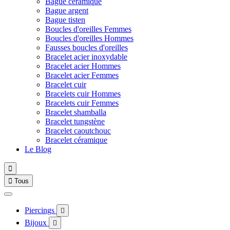
Bague céramique
Bague argent
Bague tisten
Boucles d'oreilles Femmes
Boucles d'oreilles Hommes
Fausses boucles d'oreilles
Bracelet acier inoxydable
Bracelet acier Hommes
Bracelet acier Femmes
Bracelet cuir
Bracelets cuir Hommes
Bracelets cuir Femmes
Bracelet shamballa
Bracelet tungstène
Bracelet caoutchouc
Bracelet céramique
Le Blog


Tous
Piercings

Bijoux
