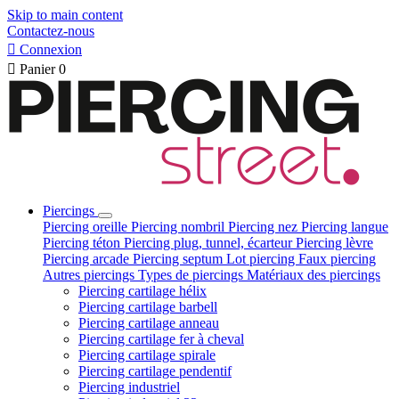
Skip to main content
Contactez-nous

Connexion

Panier
0
Piercings
Piercing oreille
Piercing nombril
Piercing nez
Piercing langue
Piercing téton
Piercing plug, tunnel, écarteur
Piercing lèvre
Piercing arcade
Piercing septum
Lot piercing
Faux piercing
Autres piercings
Types de piercings
Matériaux des piercings
Piercing cartilage hélix
Piercing cartilage barbell
Piercing cartilage anneau
Piercing cartilage fer à cheval
Piercing cartilage spirale
Piercing cartilage pendentif
Piercing industriel